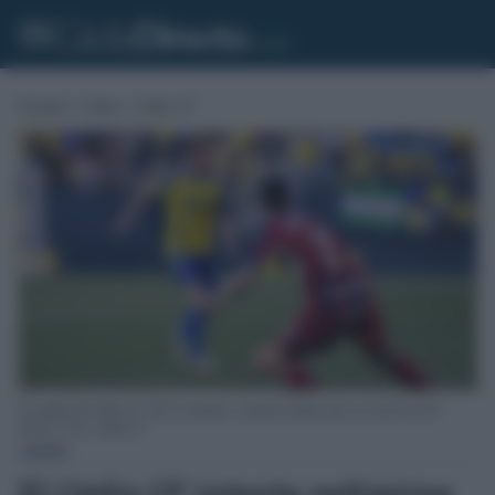
Portada
»
Cádiz
»
Cádiz CF
El capitán del Cádiz CF, Álex Fernandez, controla el balón ante un rival de la SD
Huesca. Foto: Cádiz CF.
CÁDIZ
El Cádiz CF intenta redimirse