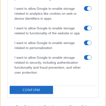
I want to allow Google to enable storage
related to analytics like cookies on web or
device identifiers in apps.
I want to allow Google to enable storage
related to functionality of the website or app.
I want to allow Google to enable storage
related to personalization.
I want to allow Google to enable storage
INFORMACIÓN LEGAL Y POLÍTICA DE PRIVACIDAD
related to security, including authentication
functionality and fraud prevention, and other
user protection.
QUIENES SOMOS
CONTACTO
CONFIRM
© 2026 Cádiz Directo.
Web editada y gestionada por Bamboleo Medial SL, Avda del Perú 12 11007