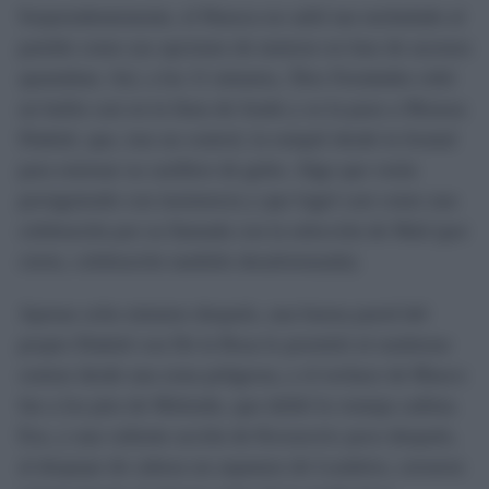
Sorprendentemente, el Huesca no salió tan enchufado al
partido como sus opciones de meterse en fase de ascenso
apuntaban. Así, a los 11 minutos, Álex Fernández robó
un balón casi en la línea de fondo y se la puso a Moussa
Diakité, que, tras un control, la rompió desde la frontal
para estrenar su casillero de goles. Algo que venía
persiguiendo con insistencia y que logró casi como una
celebración por su llamada con la selección de Mali (por
cierto, celebración también desafortunada).
Apenas ocho minutos después, una buena pared del
propio Diakité con De la Rosa le permitió al onubense
centrar desde una zona peligrosa, y el rechace de Blasco
fue a los pies de Melendo, que dobló la ventaja cadista.
Eso, y una valiente acción de Kovacevic poco después,
al despejar de cabeza un zapatazo de Loudeiro, cerraron