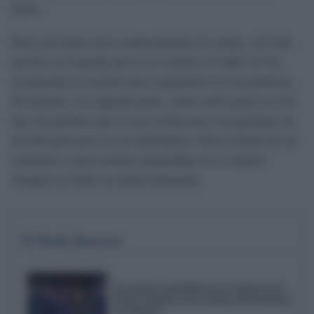
todos.
Pues con todos esos condicionantes en contra, con más
presión en la grada que en el césped, el Cádiz CF ha
recuperado su versión más competitiva en los primeros
45 minutos. La segunda parte, como suele pasar en este
tipo de partidos que se van al descanso con goleada, ha
servido para poco en lo futbolístico. Para el debut de un
canterano y para muchas despedidas en el césped.
Aunque no todas en modo homenaje.
Te Puede Interesar
El emotivo pasodoble de la comparsa de
Punta Umbría a las víctimas del accidente
de Adamuz