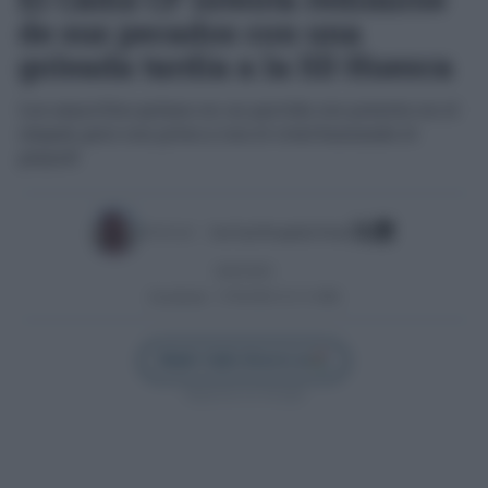
de sus pecados con una
goleada tardía a la SD Huesca
Los amarillos golean en un partido sin presión en el
césped, pero con pitos y con el rival buscando el
playoff
Escrito por:
José Luis Porquicho Prada
26/05/2025
Actualizado:
27/05/2025 (11:11 AM)
Añadir Cádiz Directo en
Síguenos en Google