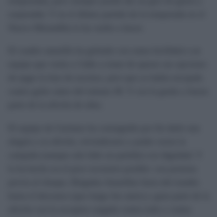
temporada), pero siempre puede dar un giro de guion y
sorprender. Y en el último partido de la temporada en el
Nuevo Mirandilla lo ha vuelto a hacer.
El cuadro amarillo ha goleado con suma facilidad a un
equipo que venía a Cádiz a tratar de apurar sus opciones
de jugar la fase de ascenso, pero que ya había encajado
cuatro goles antes del minuto 40. Y con la grada y buena
parte de la afición de uñas.
El equipo de Garitano ha conseguido por fin darle una
alegría a su afición, reivindicarse y poder cerrar la
campaña (aunque aún falte un partido) con dignidad. Y
lo ha hecho en el peor escenario posible: con protesta
previa al choque, Brigadas Amarillas fuera del estadio
hasta el descanso (que luego fue antes) y gran parte de la
afición con la escopeta cargada contra todo y contra