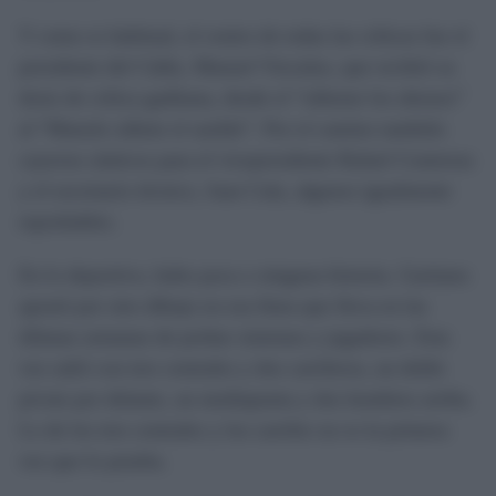
Y como es habitual, el centro de todas las críticas fue el
presidente del Cádiz, Manuel Vizcaíno, que recibió su
dosis de crítica gaditana, desde el “súbeme los abonos”
al “Manolo súbete el sueldo”. Por el camino también
cayeron cánticos para el vicepresidente Rafael Contreras
y el secretario técnico, Juan Cala, algunos igualmente
reprobables.
En lo deportivo, hubo poca o ninguna historia. Garitano
apostó por otro dibujo en esa línea que lleva en las
últimas semanas de probar sistemas y jugadores. Esta
vez salió con tres centrales y dos carrileros, un doble
pivote por delante, un mediapunta y dos hombres arriba.
Lo de los tres centrales y los carriles no es la primera
vez que lo prueba.