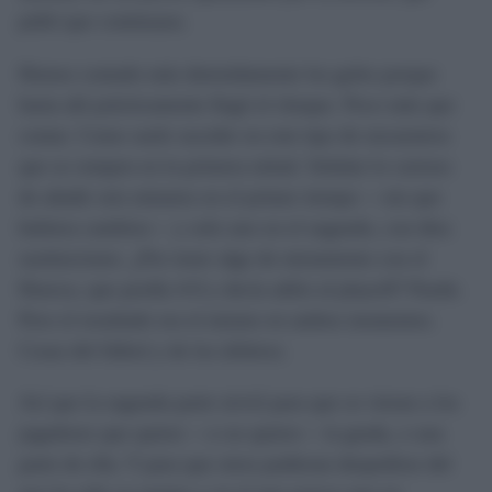
pidió que continuara.
Hemos contado más detenidamente los goles porque
hasta ahí prácticamente llegó el choque. Poco más que
contar. Como suele suceder en este tipo de encuentros
que se rompen en la primera mitad. Señalar lo curioso
de añadir seis minutos en el primer tiempo —sin que
hubiera cambios— y solo uno en el segundo, con diez
sustituciones. ¿Por tener algo de miramiento con el
Huesca, que perdía 4-0 y decía adiós al playoff? Puede.
Pero el resultado era el mismo en ambos momentos.
Cosas del fútbol y de los árbitros.
Así que la segunda parte sirvió para que se vieran a los
jugadores que quiere —o no quiere— la grada, o una
parte de ella. Y para que otros pudieran despedirse del