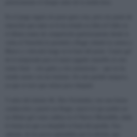
prácticamente el choque antes de la media hora.
En el juego seguía sin pasar gran cosa, pero ese punto de
intención que tanto se le ha echado en falta al Cádiz en
el último tramo de competición (prácticamente desde la
visita al Tenerife) le permitió a Roger robarle la cartera a
Blasco y colocarla luego en la base del poste. Cuarto gol
de la temporada para el mejor jugador amarillo en este
tramo final —tres goles y tres asistencias— que no ha
tenido suerte con las lesiones. En este partido tampoco,
ya que se tuvo que retirar poco después.
Y antes del minuto 40, Álex Fernández, tras una buena
conducción y pared con Roger, marcó el que podría ser
su último gol como cadista en el Nuevo Mirandilla, dada
la forma en que se despidió al final del partido. Fue,
además, de los pocos aplaudidos por la afición, que