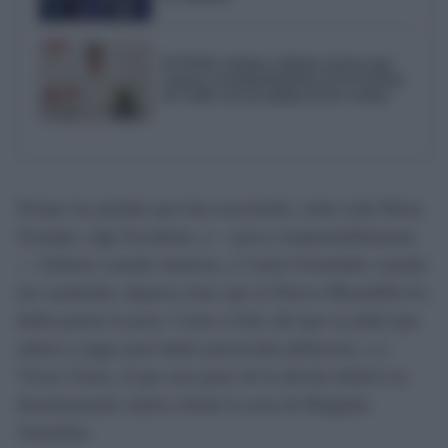
El PSOE reclama a Bruno García que
reactive el mantenimiento de los barrios
de Cádiz tras las quejas de los vecinos
Porque las pitadas que han escuchado, sobre todo Brian
Ocampo, algo Escalante, y —poco comprensiblemente
— Sobrino cuando entraron, y Carlos Fernández cuando
fue sustituido, dejaron claro que el Nuevo Mirandilla les
había puesto la proa. Como a Fali, del que se pidió que
saliera a jugar para haber practicado plebiscito, o a
Víctor Chust, al que una parte de la afición dedicó un
desafortunado cántico desde la zona de Brigadas
Amarillas.