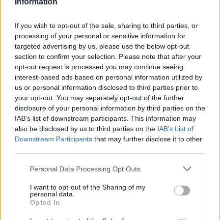
Information
la mitad de la tabla —el puesto 11— y solo una vez han
estado por encima. Mientras, los otros dos equipos que
If you wish to opt-out of the sale, sharing to third parties, or
le acompañaron en el descenso desde Primera a Segunda
processing of your personal or sensitive information for
targeted advertising by us, please use the below opt-out
el pasado verano se jugarán en la última jornada entrar
section to confirm your selection. Please note that after your
en la fase de ascenso, y ambos dependen de sí mismos.
opt-out request is processed you may continue seeing
interest-based ads based on personal information utilized by
us or personal information disclosed to third parties prior to
TEMAS:
Cádiz CF
your opt-out. You may separately opt-out of the further
disclosure of your personal information by third parties on the
Más de Cádiz
IAB’s list of downstream participants. This information may
also be disclosed by us to third parties on the
IAB’s List of
Downstream Participants
that may further disclose it to other
third parties.
Please note that this website/app uses one or more Google
Personal Data Processing Opt Outs
services and may gather and store information including but
not limited to your visit or usage behaviour. You may click to
I want to opt-out of the Sharing of my
personal data.
grant or deny consent to Google and its third-party tags to
Opted In
use your data for below specified purposes in below Google
consent section.