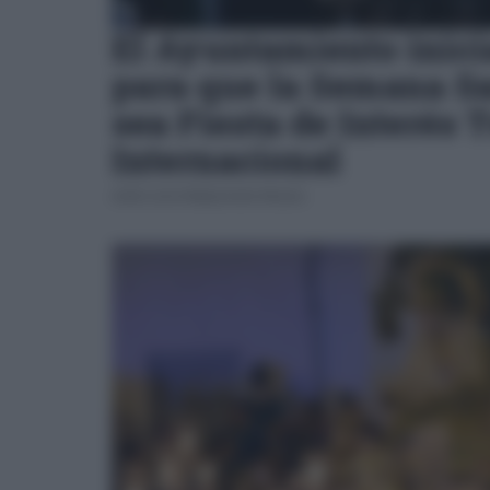
El Ayuntamiento inici
para que la Semana Sa
sea Fiesta de Interés T
Internacional
JOSÉ LUIS PORQUICHO PRADA