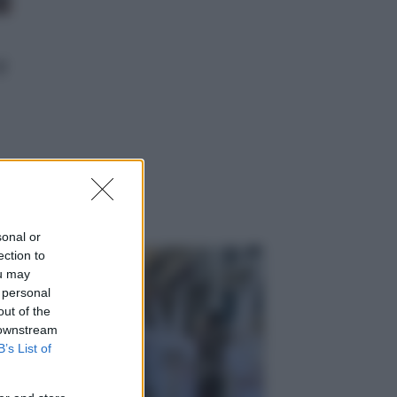
y
sonal or
ection to
ou may
 personal
out of the
 downstream
B’s List of