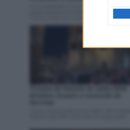
Cinco hermandades recorren las calles de Cádiz en un
jornada marcada por el estreno del palio de la Reina de
Todos los Santos en La Cena
Viernes de Dolores de Cádiz 2026:
detalles, horario y recorrido de
Servitas
Servitas, única procesión de esta víspera, abre la Sema
Santa de Cádiz 2026 con previsión de tiempo estable