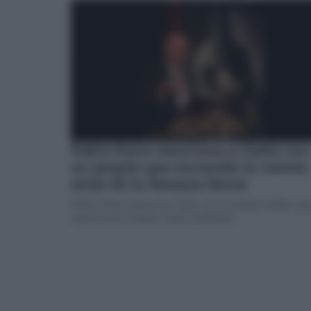
Pablo Durio emociona a Cádiz con
un pregón que enciende la cuenta
atrás de la Semana Santa
Pablo Durio emociona Cádiz con un pregón íntimo qu
anuncia una Semana Santa inminente