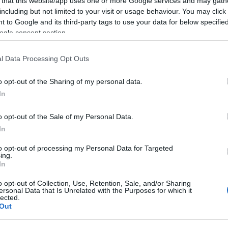
 that this website/app uses one or more Google services and may gath
including but not limited to your visit or usage behaviour. You may click 
Cádiz recupera este Viernes Santo
Ahora 
 to Google and its third-party tags to use your data for below specifi
ogle consent section.
s
el concierto de ‘Las Siete Palabras’
esenci
de Haydn en la Catedral
Cádiz:
tradic
l Data Processing Opt Outs
El evento, con entrada libre, regresa dentro del programa
Cuaresma para los Sentidos con el Concierto Ylustrado y
La formac
o opt-out of the Sharing of my personal data.
la intervención de Ramón Valdivia
garantía d
In
o opt-out of the Sale of my Personal Data.
In
to opt-out of processing my Personal Data for Targeted
ing.
In
o opt-out of Collection, Use, Retention, Sale, and/or Sharing
ersonal Data that Is Unrelated with the Purposes for which it
lected.
Out
Martes Santo de la Semana Santa
La rev
de Cádiz 2026: predicción del
Semana