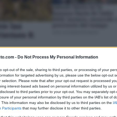
Sábado Santo en la
Semana Santa de Cádiz
2026: horario, recorrido 
re las
previsión del tiempo
iernes 8:
JOSÉ LUIS PORQUICHO PRADA
cto.com -
Do Not Process My Personal Information
to opt-out of the sale, sharing to third parties, or processing of your per
formation for targeted advertising by us, please use the below opt-out s
r selection. Please note that after your opt-out request is processed y
eing interest-based ads based on personal information utilized by us or
disclosed to third parties prior to your opt-out. You may separately opt-
losure of your personal information by third parties on the IAB’s list of
. This information may also be disclosed by us to third parties on the
IA
Participants
that may further disclose it to other third parties.