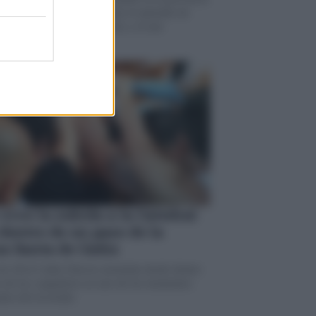
Domingo de Ramos, mientras el episodio de
ad se desplaza hacia el norte y el este
 vive la subida a la Catedral
dentro de un paso de la
a Santa de Cádiz
de 2014 Cádiz Directo mostraba desde dentro
o de los cargadores en uno de los momentos
tes del recorrido