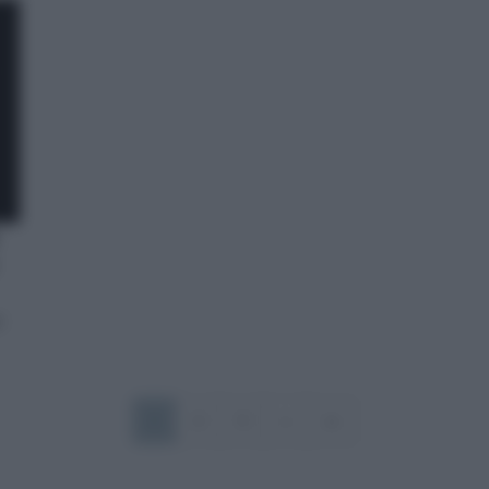
e
1
2
3
»
»»