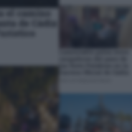
a el camino
nta de Cádiz
urístico
Lamentable pelea entre
cargadores del paso de
las Siete Palabras en la
Carrera Oficial de Cádiz
JOSÉ LUIS PORQUICHO PRADA