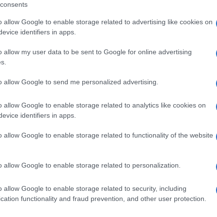
tiempo, horarios y recorridos de
los qu
consents
una jornada llena de novedades
La revista
o allow Google to enable storage related to advertising like cookies on
38 con imá
Sanidad saldrá desde el Oratorio de San Felipe Neri y el
evice identifiers in apps.
hermandad
Caído regresará a su capilla del Parque Genovés en un
Martes Santo marcado por los cambios y las estampas
o allow my user data to be sent to Google for online advertising
poco habituales
s.
n
to allow Google to send me personalized advertising.
o allow Google to enable storage related to analytics like cookies on
evice identifiers in apps.
o allow Google to enable storage related to functionality of the website
o allow Google to enable storage related to personalization.
¿Del fervor a la picaresca? La
¿Qué 
o allow Google to enable storage related to security, including
cation functionality and fraud prevention, and other user protection.
guerra de las sillas en Cádiz para
2026 e
a
ver al Nazareno se adelanta
Los modelo