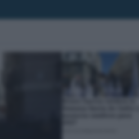
Bruno García celebra la
Semana Santa de Cádiz 
anuncia cambios para
2027
JOSÉ LUIS PORQUICHO PRADA