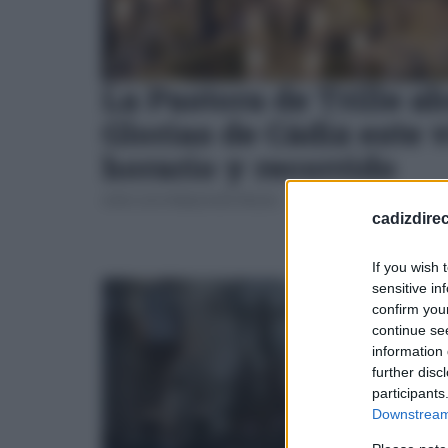
La Pastora de Trille ab
Glorias de Cádiz este v
horario y recorrido
JOSÉ LUIS PORQUICHO PRADA
cadizdire
If you wish 
sensitive in
confirm you
continue se
information 
further disc
participants
Downstream 