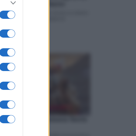
ioscos el Lunes Santo
 dirigida por Carlos Medina alcanza su número
genes, artículos y la actualidad de
es gaditanas
tiempo hará en Semana Santa
n Cádiz?
s afianzan un arranque estable en la provincia