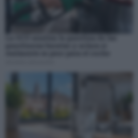
La OCU analiza la gasolina de las
gasolineras baratas y aclara si
realmente es peor para el coche
JOSÉ MANUEL GARCÍA BAUTISTA