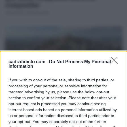
comprarlas
JOSÉ MANUEL GARCÍA BAUTISTA
cadizdirecto.com -
Do Not Process My Personal
Information
If you wish to opt-out of the sale, sharing to third parties, or
processing of your personal or sensitive information for
targeted advertising by us, please use the below opt-out
Las enormes ciudades amuralladas
section to confirm your selection. Please note that after your
que construyeron los íberos hace más
opt-out request is processed you may continue seeing
de 2.000 años
interest-based ads based on personal information utilized by
us or personal information disclosed to third parties prior to
JOSÉ MANUEL GARCÍA BAUTISTA
your opt-out. You may separately opt-out of the further