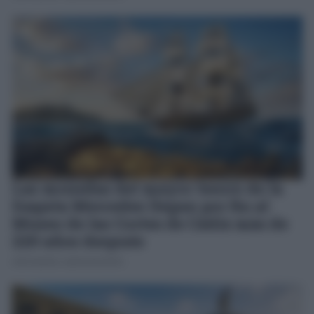
Las monedas del mayor tesoro de la
fragata Mercedes llegan por fin al
Museo de las Cortes de Cádiz más de
220 años después
JOSÉ MANUEL GARCÍA BAUTISTA