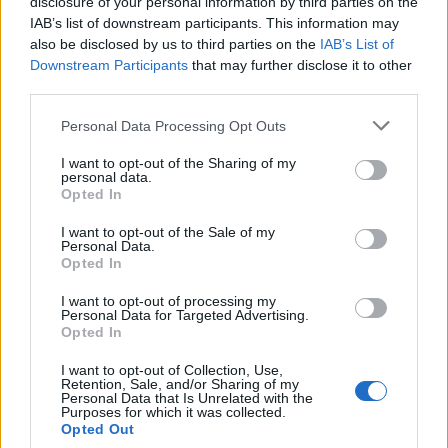
disclosure of your personal information by third parties on the
IAB’s list of downstream participants. This information may
also be disclosed by us to third parties on the
IAB’s List of
Downstream Participants
that may further disclose it to other
third parties.
Please note that this website/app uses one or more Google
Personal Data Processing Opt Outs
services and may gather and store information including but
not limited to your visit or usage behaviour. You may click to
I want to opt-out of the Sharing of my
personal data.
grant or deny consent to Google and its third-party tags to
Opted In
use your data for below specified purposes in below Google
consent section.
I want to opt-out of the Sale of my
Sun Tzu lo explicó hace más de 2.000
Personal Data.
Opted In
años: cómo afrontar un conflicto sin
empeorarlo con 'El arte de la guerra'
I want to opt-out of processing my
Personal Data for Targeted Advertising.
JOSÉ MANUEL GARCÍA BAUTISTA
Opted In
I want to opt-out of Collection, Use,
Retention, Sale, and/or Sharing of my
Personal Data that Is Unrelated with the
Purposes for which it was collected.
Opted Out