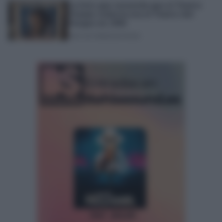
La foto que recuerda que el Teatro
Pemán todavía era el Teatro del
Parque en 1956
JOSÉ LUIS PORQUICHO PRADA