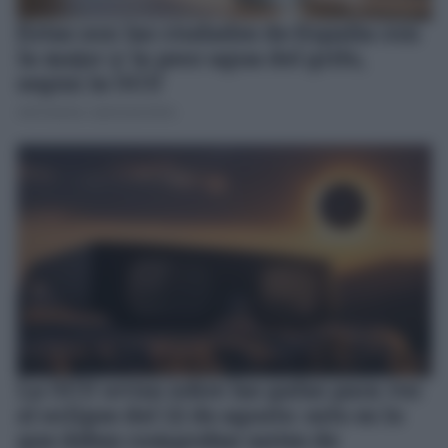
Estas son las ciudades de España con
la mejor y la peor agua del grifo,
según la OCU
JOSÉ MANUEL GARCÍA BAUTISTA
La OCU avisa sobre las gafas para ver
el eclipse del 12 de agosto: esto es lo
que debes comprobar antes de