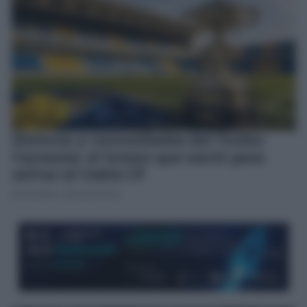
Historia y curiosidades del Trofeo
Carranza: el torneo que nació para
salvar al Cádiz CF
JOSÉ MANUEL GARCÍA BAUTISTA