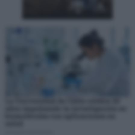
La Universidad de Cádiz celebra 20
años impulsando la investigación en
biomoléculas con aplicaciones en
salud
JOSÉ MANUEL GARCÍA BAUTISTA