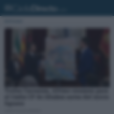
NOTICIAS
Trofeo Carranza, último examen para
el Cádiz CF de Idiakez antes del inicio
liguero
CARLOS SACALUGA ROSALES