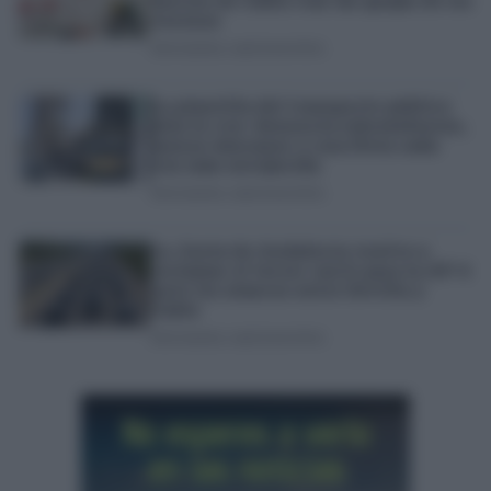
vecinos
JOSÉ MANUEL GARCÍA BAUTISTA
La plantilla del transporte público
alza la voz: denuncia sobreesfuerzo,
menos descanso y una flota cada
vez más envejecida
JOSÉ MANUEL GARCÍA BAUTISTA
La Junta de Andalucía vuelve a
reclamar el tercer carril para la AP-4
ante los atascos entre Sevilla y
Cádiz
JOSÉ MANUEL GARCÍA BAUTISTA