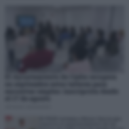
El Ayuntamiento de Cádiz recupera
en septiembre estos talleres para
encontrar empleo: inscripción desde
el 17 de agosto
JOSÉ MANUEL GARCÍA BAUTISTA
El PSOE reclama a Bruno García que
reactive el mantenimiento de los
barrios de Cádiz tras las quejas de los