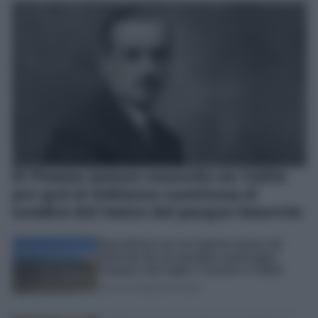
El Pemán menos conocido en Cádiz:
por qué el Gobierno cuestiona el
nombre del teatro del parque Genovés
Descubren en La Caleta restos de
ánforas de un posible naufragio
romano del siglo I frente a Cádiz
JOSÉ LUIS PORQUICHO PRADA