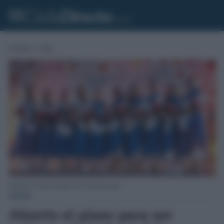
Portada
»
Cádiz
Salineras de San Fernando en la edición pasada.
CÁDIZ
Abierto el plazo para ser