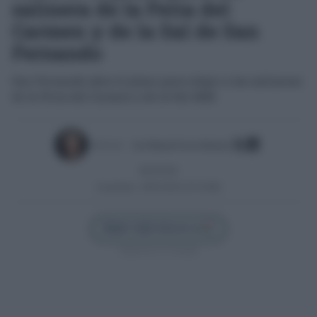
salinera de la Feria del
Carmen y de la Sal de San
Fernando
San Fernando abre el plazo para elegir a las salineras
de la Feria del Carmen y de la Sal 2026
Escrito por:
José Manuel García Bautista
06/05/2026
Actualizado:
06/05/2026 (10:10 AM)
Añadir Cádiz Directo en
Síguenos en Google