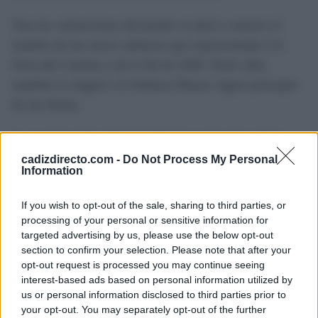
Tras las valoraciones del jurado se dará a conocer el
nombre de las nueve salineras que representarán a la
Feria del Carmen y de la Sal de 2026. Entre ellas
también se elegirá a la Salinera Mayor, figura principal
de las fiestas.
La proclamación oficial tendrá lugar el martes 14 de
julio, coincidiendo con la jornada inaugural de la feria.
cadizdirecto.com -
Do Not Process My Personal
Information
Ese acto marcará el comienzo de una nueva edición de
una celebración que cada verano concentra buena parte
If you wish to opt-out of the sale, sharing to third parties, or
de la programación festiva de San Fernando y que
processing of your personal or sensitive information for
targeted advertising by us, please use the below opt-out
mantiene la elección de las salineras como uno de sus
section to confirm your selection. Please note that after your
eventos más tradicionales y seguidos.
opt-out request is processed you may continue seeing
interest-based ads based on personal information utilized by
us or personal information disclosed to third parties prior to
TEMAS:
Noticias de San Fernando
your opt-out. You may separately opt-out of the further