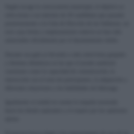
Según recoge la convocatoria municipal, el objetivo es
seleccionar a un máximo de 20 candidatas que pasarán
posteriormente a la Gala de Elección de las Salineras, un
acto cuya fecha y emplazamiento todavía no han sido
anunciados oficialmente por el Ayuntamiento isleño.
Durante esa gala se llevarán a cabo entrevistas grupales
y distintas dinámicas en las que el jurado analizará
cuestiones como la capacidad de comunicación, la
interacción con el resto de participantes, la adaptación a
diferentes situaciones y las habilidades de liderazgo.
Igualmente se tendrá en cuenta la empatía mostrada
hacia las demás aspirantes y el respeto por las opiniones
ajenas.
El proceso busca elegir a las representantes de una de las