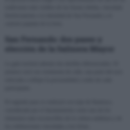
tradiciones más visibles de las fiestas isleñas, vinculada
históricamente a la identidad de San Fernando y al
carácter popular de la feria.
San Fernando: dos pases y
elección de la Salinera Mayor
La gala incluirá además dos desfiles diferenciados. El
primero será con vestimenta de calle, una parte del acto
enfocada a reflejar la personalidad y estilo de cada
participante.
El segundo pase se realizará con traje de flamenca,
considerado por el Ayuntamiento como uno de los
elementos más reconocibles de la cultura andaluza y de
las celebraciones vinculadas a las ferias.