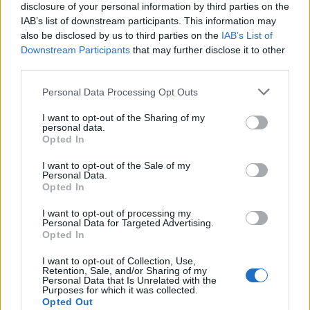
disclosure of your personal information by third parties on the
Más de Cádiz
IAB’s list of downstream participants. This information may
also be disclosed by us to third parties on the
IAB’s List of
Downstream Participants
that may further disclose it to other
third parties.
Please note that this website/app uses one or more Google
Personal Data Processing Opt Outs
services and may gather and store information including but
not limited to your visit or usage behaviour. You may click to
I want to opt-out of the Sharing of my
personal data.
grant or deny consent to Google and its third-party tags to
Opted In
use your data for below specified purposes in below Google
consent section.
I want to opt-out of the Sale of my
Personal Data.
Opted In
I want to opt-out of processing my
Personal Data for Targeted Advertising.
Opted In
I want to opt-out of Collection, Use,
Retention, Sale, and/or Sharing of my
Personal Data that Is Unrelated with the
Purposes for which it was collected.
Opted Out