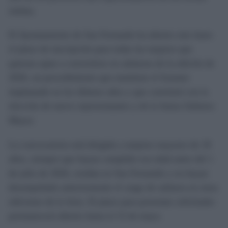
isleñas.
El Ayuntamiento de San Fernando ha abierto este lunes
el plazo de inscripción para todas las mujeres que
quieran optar a convertirse en salineras de la edición de
2026, un procedimiento que mantiene el formato
implantado en los últimos años y que concluirá con la
elección de nueve representantes y de la futura Salinera
Mayor.
La convocatoria está dirigida a mujeres mayores de 18
años, siempre que hayan cumplido esa edad antes del 1
de julio de 2026, residan en San Fernando y no hayan
desempeñado anteriormente el cargo de salinera en otras
ediciones de la feria. El plazo para presentar solicitudes
permanecerá abierto hasta el 15 de mayo.