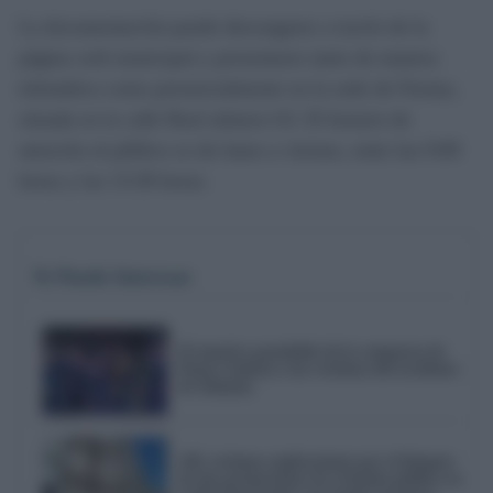
La documentación puede descargarse a través de la
página web municipal y presentarse tanto de manera
telemática como presencialmente en la sede de Fiestas,
situada en la calle Real número 63. El horario de
atención al público es de lunes a viernes, entre las 9:00
horas y las 13:30 horas.
Te Puede Interesar
El emotivo pasodoble de la comparsa de
Punta Umbría a las víctimas del accidente
de Adamuz
AIG reclama explicaciones por el bloqueo
de dos promociones de vivienda pública en