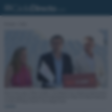
Portada
»
Cádiz
Bruno García, junto a Maite González y José Manuel Cossi, durante la rueda de prensa
en la que anunció la recuperación de la denominación de Teatro José María Pemán para
el recinto del Parque Genovés. Foto: Eulogio García.
CÁDIZ