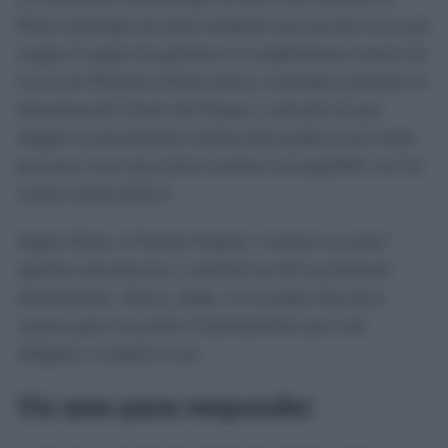
Pleno municipal de junio mediante una moción en la que
exigía al equipo de gobierno el cumplimiento estricto de
la Ley de Memoria Democrática, reclamaba mantener la
denominación Teatro del Parque y advertía de que
ningún reconocimiento institucional podía recaer sobre
personas cuya trayectoria resultara incompatible con los
valores democráticos.
Según Sibón, el Partido Popular "rechazó escuchar"
aquellas advertencias y también las del movimiento
memorialista. Ahora, añade, es el propio Ejecutivo
central quien recuerda al Ayuntamiento que está
obligado a cumplir la ley.
Un mes para responder