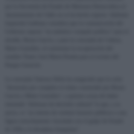
por la Secretaría de Estado de Memoria Democrática al
Ayuntamiento de Cádiz no se ha hecho esperar. Adelante
Izquierda Gaditana considera que la comunicación del
Gobierno supone "un auténtico varapalo político" para el
alcalde, Bruno García, y para la concejala de Cultura,
Maite González, al cuestionar la recuperación del
nombre Teatro José María Pemán para el recinto del
Parque Genovés.
La concejala Vanessa Sibón ha asegurado que la carta
"desmonta por completo el relato construido por Bruno
García y Maite González", a quienes acusa de haber
intentado "disfrazar de decisión cultural" lo que, a su
juicio, es "un intento de restituir honores públicos a una
figura estrechamente vinculada con el golpe de Estado
de 1936 y la dictadura franquista".