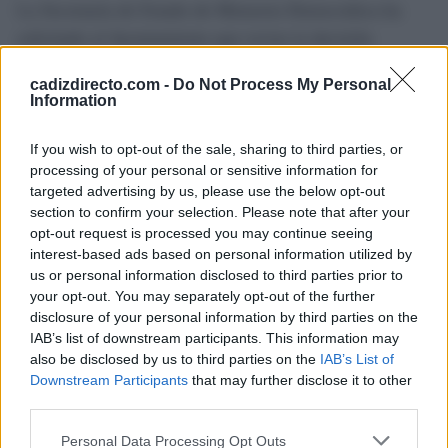
La Secretaría de Estado de Memoria Democrática ha
solicitado al Ayuntamiento que revise la decisión
adoptada y que informe en el plazo de un mes de las
cadizdirecto.com -
Do Not Process My Personal
actuaciones realizadas, de los criterios jurídicos e
Information
históricos considerados y de las medidas previstas para
garantizar el cumplimiento de la Ley 20/2022.
If you wish to opt-out of the sale, sharing to third parties, or
processing of your personal or sensitive information for
targeted advertising by us, please use the below opt-out
Para Adelante, esa comunicación obliga al gobierno
section to confirm your selection. Please note that after your
local a rectificar. "Las instituciones están obligadas a
opt-out request is processed you may continue seeing
preservar la memoria democrática, no a rehabilitar a
interest-based ads based on personal information utilized by
us or personal information disclosed to third parties prior to
quienes contribuyeron a destruirla", ha concluido Sibón.
your opt-out. You may separately opt-out of the further
disclosure of your personal information by third parties on the
Más de Cádiz
IAB’s list of downstream participants. This information may
also be disclosed by us to third parties on the
IAB’s List of
Downstream Participants
that may further disclose it to other
third parties.
Please note that this website/app uses one or more Google
Personal Data Processing Opt Outs