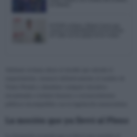
de Adamuz
El PSOE reclama a Bruno García que
reactive el mantenimiento de los barrios
de Cádiz tras las quejas de los vecinos
Adelante reclama ahora al alcalde que atienda el
requerimiento, renuncie definitivamente al nombre de
Teatro Pemán y abandone cualquier iniciativa
encaminada a restituir honores o reconocimientos
públicos incompatibles con la legislación memorialista.
La moción que ya llevó al Pleno
La formación recuerda que ya llevó esta cuestión al