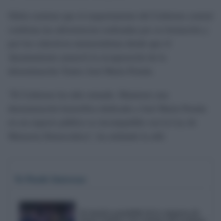
Sibón sostiene que el requerimiento del Gobierno central
confirma las advertencias realizadas por su formación y
por los colectivos memorialistas desde que el
Ayuntamiento anunció la recuperación de la
denominación Teatro José María Pemán.
"El Gobierno ha sido rotundo. Mantener una
denominación honorífica dedicada a José María Pemán
en un espacio público es incompatible con la Ley de
Memoria Democrática", ha señalado la edil.
Te Puede Interesar
El emotivo pasodoble de la comparsa de
Punta Umbría a las víctimas del accidente