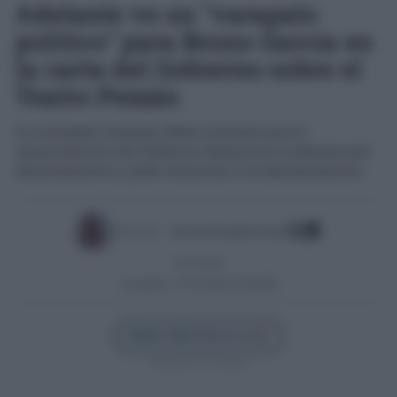
Adelante ve un "varapalo
político" para Bruno García en
la carta del Gobierno sobre el
Teatro Pemán
La concejala Vanessa Sibón sostiene que el
requerimiento del Gobierno desmonta la defensa del
Ayuntamiento y pide renunciar a la denominación
Escrito por:
José Luis Porquicho Prada
07/07/2026
Actualizado:
07/07/2026 (14:56 PM)
Añadir Cádiz Directo en
Síguenos en Google