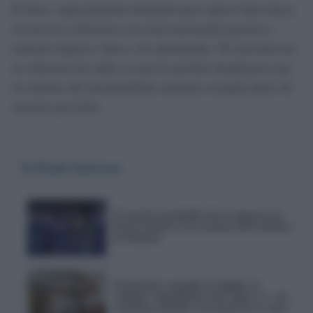
El dron, especialmente diseñado para operar bajo tierra,
recorre los colectores con total autonomía gracias a
sensores ópticos, láser y de ultrasonido. No necesita luz
ni cobertura de radio, lo que le permite desplazarse por
los túneles del alcantarillado mientras recopila datos de
enorme precisión.
Te Puede Interesar
El emotivo pasodoble de la comparsa de
Punta Umbría a las víctimas del accidente
de Adamuz
El laberinto contable de Delphi: el
'milagro' inmobiliario del Cádiz C.F. con
tasaciones oficiales a la mitad de su venta