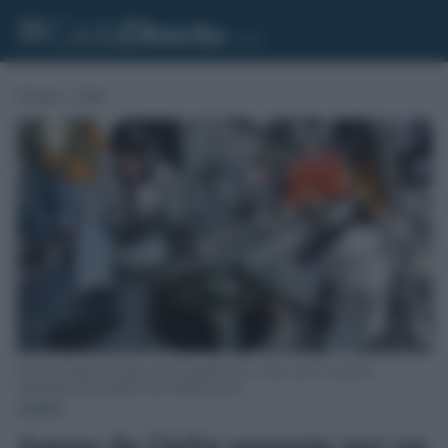
Portada
»
Cádiz
El dron de Aguas de Cádiz sale a la superficie tras “volar” por los colectores
subterráneos de la ciudad. Foto: Eulogio García.
CÁDIZ
Aguas de Cádiz apuesta por un