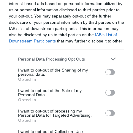
interest-based ads based on personal information utilized by
us or personal information disclosed to third parties prior to
TEMAS:
Aguas de Cádiz
your opt-out. You may separately opt-out of the further
disclosure of your personal information by third parties on the
Más de Cádiz
IAB’s list of downstream participants. This information may
also be disclosed by us to third parties on the
IAB’s List of
Downstream Participants
that may further disclose it to other
third parties.
Please note that this website/app uses one or more Google
Personal Data Processing Opt Outs
services and may gather and store information including but
not limited to your visit or usage behaviour. You may click to
I want to opt-out of the Sharing of my
personal data.
grant or deny consent to Google and its third-party tags to
Opted In
use your data for below specified purposes in below Google
consent section.
I want to opt-out of the Sale of my
Personal Data.
Opted In
I want to opt-out of processing my
Personal Data for Targeted Advertising.
Opted In
I want to opt-out of Collection, Use,