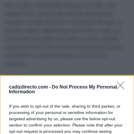
Por su parte, el presidente de Aguas de Cádiz, José
Manuel Cossi, subrayó que este tipo de proyectos
suponen “un salto al futuro” en la gestión del agua, al
permitir mapear digitalmente toda la red y contar con
información en tiempo real sobre su estado. Además,
señaló que el 90 % de las actuaciones previstas dentro
del PERTE ya están ejecutadas o en proceso de
ejecución.
Más allá de su valor técnico, la apuesta por el uso de
drones y herramientas de inteligencia artificial
cadizdirecto.com -
Do Not Process My Personal
Information
representa un cambio de mentalidad hacia una gestión
más preventiva, eficiente y sostenible. Al detectar antes
If you wish to opt-out of the sale, sharing to third parties, or
los problemas, se minimizan las pérdidas, se reducen los
processing of your personal or sensitive information for
targeted advertising by us, please use the below opt-out
costes de mantenimiento y se evita el desperdicio de
section to confirm your selection. Please note that after your
recursos naturales.
opt-out request is processed you may continue seeing