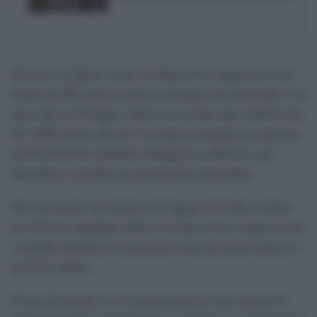
Durante su último vuelo, el dispositivo inspeccionó un
tramo de 500 metros entre la avenida 4 de diciembre y la
plaza de las Tortugas, dentro de un plan que cubrirá más
de 1.800 metros de red. Los datos recogidos se analizan
posteriormente mediante inteligencia artificial, que
identifica y clasifica las incidencias detectadas.
De este modo, los técnicos de Aguas de Cádiz reciben
un informe detallado sobre el estado de las conducciones
y pueden planificar actuaciones concretas para reparar o
prevenir daños.
El uso de drones en el saneamiento no solo mejora la