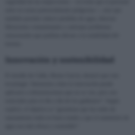
seguridad de las inspecciones —al evitar que el personal
entre en zonas potencialmente peligrosas—, sino que
también permite reducir pérdidas de agua, detectar
filtraciones contaminantes y anticipar problemas
estructurales que podrían afectar a la estabilidad del
terreno.
Innovación y sostenibilidad
El alcalde de Cádiz, Bruno García, destacó que esta
tecnología “demuestra cómo la innovación puede
aplicarse a infraestructuras que no se ven, pero son
esenciales para el día a día de los gaditanos”. Según
explicó, el objetivo es “garantizar que las redes de
saneamiento estén en buen estado y que el suministro de
agua sea más eficaz y sostenible”.