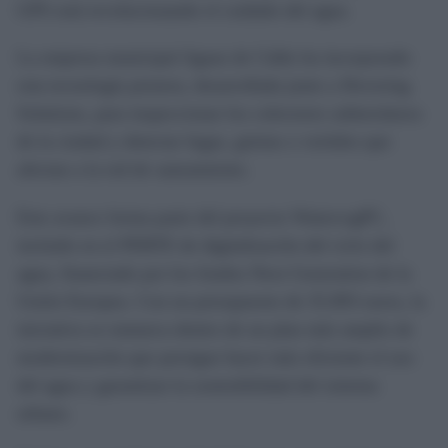
GPS está revolucionando el cuidado del agua.
La empresa municipal Aguas de Cádiz ha incorporado
esta tecnología pionera, desarrollada junto a Hovering
Solutions, para inspeccionar los colectores subterráneos
de la ciudad y detectar fugas, grietas o vertidos que
afectan a la red de saneamiento.
Este avance forma parte del proyecto WatercogPC,
incluido en el PERTE de digitalización del ciclo del
agua, financiado por los fondos Next Generation de la
Unión Europea. Con un presupuesto de 35.893 euros, la
iniciativa se enmarca dentro de un plan más amplio de
modernización que persigue hacer más eficiente el uso
del agua y garantizar la sostenibilidad del sistema
urbano.