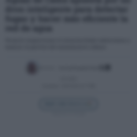
dron inteligente para detectar
fugas y hacer más eficiente la
red de agua
Permite inspeccionar el alcantarillado subterráneo y
mejorar la gestión del saneamiento urbano
Escrito por:
José Luis Porquicho Prada
25/11/2025
Actualizado:
26/01/2026 (21:37 PM)
Añadir Cádiz Directo en
Síguenos en Google