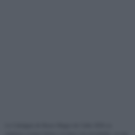
La Cabalgata de Reyes Magos de Cádiz 2026 ya
empieza a tomar forma y lo hace con novedades, ya que