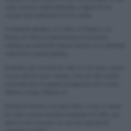
cuatro carrozas estarán dedicadas a algunos de los
rincones más emblemáticos de la ciudad.
La Alameda Apodaca, La Caleta, la Catedral y las
Puertas de Tierra se transformarán en escenarios
rodantes que mezclarán fantasía infantil con la identidad
cultural de la capital gaditana.
El desfile, que recorrerá las calles el 5 de enero, contará
con un total de nueve carrozas. Cinco de ellas estarán
reservadas para los grandes protagonistas de la noche:
Melchor, Gaspar, Baltasar, la
Estrella de Oriente y el Cartero Real. A estas se suman
las cuatro carrozas temáticas inspiradas en Cádiz, que
darán un aire renovado a la cita más esperada del
calendario navideño.