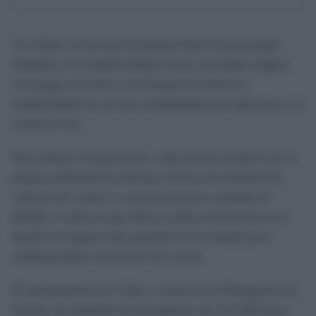
La Caleta, en un mar de fantasía lleno de personajes
infantiles; la Catedral brillará como un templo mágico
con juegos de luces; y las Puertas de Tierra se
transformarán en un arco monumental que dará paso a la
comitiva real.
Para realzar el espectáculo, cada carroza contará con su
propia ambientación musical, efectos de iluminación,
cañones de confeti y caracterizaciones cuidadas al
detalle. La idea es que niños y niñas reconozcan en el
desfile los lugares más queridos de la ciudad, pero
reinterpretados con un aire de cuento.
El Ayuntamiento de Cádiz, a través de la Delegación de
Fiestas, ha aprobado un presupuesto de 152.460 euros