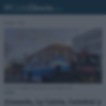
Portada
»
Cádiz
Carroza de la cabalgata del año anterior. Foto: Eulogio García.
CÁDIZ
Alameda, La Caleta, Catedral y