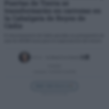
Puertas de Tierra se
transformarán en carrozas en
la Cabalgata de Reyes de
Cádiz
El Ayuntamiento de Cádiz aprueba un presupuesto de
más de 150.000 euros para la organización del evento
Escrito por:
José Manuel García Bautista
03/10/2025
Actualizado:
03/10/2025 (19:46 PM)
Añadir Cádiz Directo en
Síguenos en Google