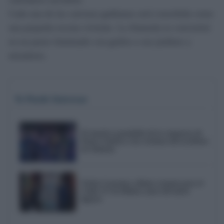
Cada una de las carrozas gaditanas será concebida como
una pequeña escena viviente. La Alameda se convertirá
en un paseo iluminado con guiños a sus jardines y
miradores.
Te Puede Interesar
El emotivo pasodoble de la comparsa de
Punta Umbría a las víctimas del accidente
de Adamuz
Trofeo Carranza, último examen para el
Cádiz CF de Idiakez antes del inicio
liguero