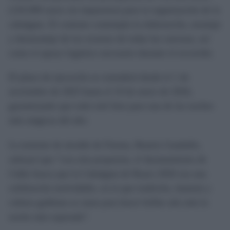
(126.000 euros sin impuestos) para la organización de la
cabalgata. El contrato contempla la elaboración, montaje
y desmontaje de los exornos de todas las carrozas, así
como el apoyo logístico necesario durante el recorrido.
El plazo de ejecución se extenderá desde el 1 de
noviembre de 2025 hasta el 10 de enero de 2026,
garantizando que todo esté listo para una de las noches
más mágicas del año.
La teniente de alcalde de Fiestas, Beatriz Gandullo,
subrayó que “con esta propuesta, el Ayuntamiento de
Cádiz busca que la Cabalgata de Reyes 2026 sea una
celebración inolvidable, en la que tradición, fantasía y
cultura gaditana se unan para hacer brillar aún más la
noche más esperada”.