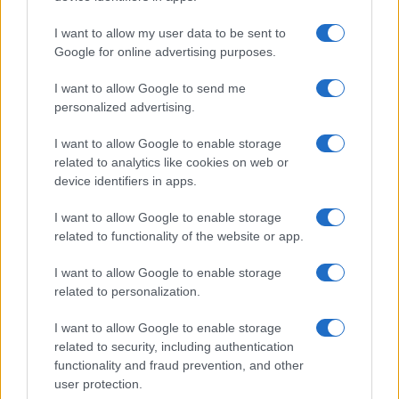
I want to allow my user data to be sent to
Google for online advertising purposes.
I want to allow Google to send me
personalized advertising.
I want to allow Google to enable storage
related to analytics like cookies on web or
device identifiers in apps.
I want to allow Google to enable storage
related to functionality of the website or app.
I want to allow Google to enable storage
related to personalization.
I want to allow Google to enable storage
INFORMACIÓN LEGAL Y POLÍTICA DE PRIVACIDAD
related to security, including authentication
functionality and fraud prevention, and other
user protection.
QUIENES SOMOS