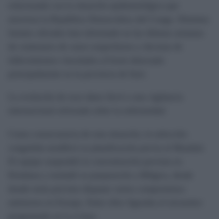
relacionada con la situación epidemiológica que
atraviesa la República Democrática del Congo. Distintas
fuentes oficiales han informado en las últimas semanas
de centenares de casos sospechosos y decenas de
fallecimientos vinculados al brote detectado
principalmente en la provincia de Ituri.
La evolución de esos datos llevó a una vigilancia
internacional reforzada sobre la enfermedad.
Como consecuencia de esta situación, la selección
congoleña modificó su planificación previa al Mundial.
El equipo suspendió la concentración prevista en
Kinshasa y trasladó su preparación a Bélgica, desde
donde tenía previsto disputar varios compromisos
amistosos en Europa. Entre ellos figuraba el encuentro
programado en La Línea.