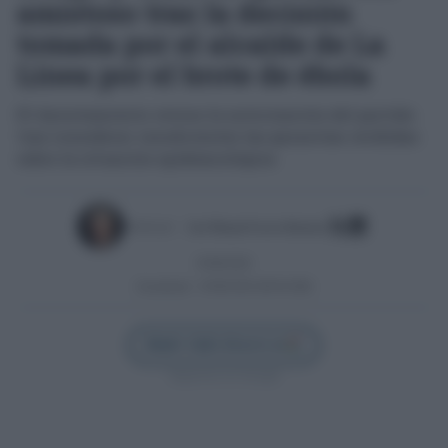
amistoso tras la decisión
tomada por el alcalde de La
Línea por el brote de ébola
El Ayuntamiento revoca la autorización del partido
tras considerar insuficientes las garantías recibidas
sobre la situación epidemiológica
Escrito por:
José Manuel García Bautista
03/06/2026
Actualizado:
03/06/2026 (08:46 AM)
Añadir Cádiz Directo en
Síguenos en Google