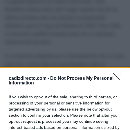
la agenda deportiva de ambas selecciones. Para
República Democrática del Congo suponía una de las
últimas pruebas antes de afrontar la preparación
definitiva para la Copa del Mundo de 2026. Para Chile,
el encuentro también formaba parte de su calendario
internacional de junio.
La resolución adoptada por el Ayuntamiento de La Línea
pone fin a varios días de incertidumbre sobre la
viabilidad del partido. Si bien las autoridades sanitarias
cadizdirecto.com -
Do Not Process My Personal
nacionales habían trabajado en posibles protocolos de
Information
control, el consistorio concluyó que no disponía de
garantías suficientes para mantener la autorización.
If you wish to opt-out of the sale, sharing to third parties, or
processing of your personal or sensitive information for
targeted advertising by us, please use the below opt-out
Con el decreto ya firmado, el encuentro no se disputará
section to confirm your selection. Please note that after your
en la localidad gaditana en la fecha prevista.
opt-out request is processed you may continue seeing
interest-based ads based on personal information utilized by