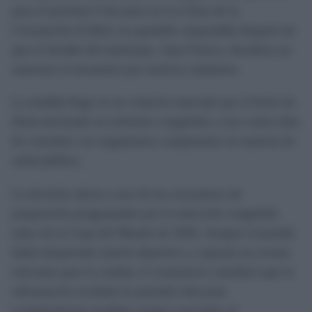
para el próximo 9 de junio en La Línea de la
Concepción (Cádiz), ha quedado suspendida después de
que el alcalde del municipio, Juan Franco, decidiera no
autorizar el encuentro por motivos sanitarios.
La medida llega en un contexto marcado por el brote de
ébola declarado en territorio congoleño y tras varios días
de consultas con organismos competentes en materia de
salud pública.
La decisión afecta a uno de los encuentros de
preparación programados por la selección congoleña
antes de la Copa del Mundo de 2026. Aunque el partido
había despertado interés deportivo y suponía un evento
relevante para la ciudad, el consistorio consideró que la
información recibida no permitía descartar
completamente posibles riesgos asociados al