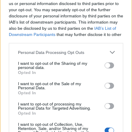
us or personal information disclosed to third parties prior to
TEMAS:
Provincia de Cádiz
your opt-out. You may separately opt-out of the further
disclosure of your personal information by third parties on the
Más de Cádiz
IAB’s list of downstream participants. This information may
also be disclosed by us to third parties on the
IAB’s List of
Downstream Participants
that may further disclose it to other
third parties.
Please note that this website/app uses one or more Google
Personal Data Processing Opt Outs
services and may gather and store information including but
not limited to your visit or usage behaviour. You may click to
I want to opt-out of the Sharing of my
personal data.
grant or deny consent to Google and its third-party tags to
Opted In
use your data for below specified purposes in below Google
consent section.
I want to opt-out of the Sale of my
Personal Data.
Opted In
I want to opt-out of processing my
Personal Data for Targeted Advertising.
Opted In
I want to opt-out of Collection, Use,
Retention, Sale, and/or Sharing of my