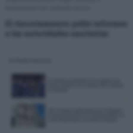
desplazamiento del combinado africano.
El Ayuntamiento pidió informes
a las autoridades sanitarias
Te Puede Interesar
El emotivo pasodoble de la comparsa de
Punta Umbría a las víctimas del accidente
de Adamuz
AIG reclama explicaciones por el bloqueo
de dos promociones de vivienda pública en
Cádiz financiadas con fondos europeos