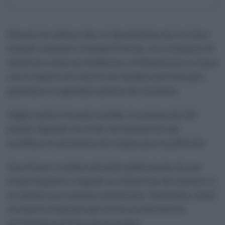
Durante los últimos días, el Ayuntamiento de La Línea
trasladó consultas a Sanidad Exterior, a la Consejería de
Salud de la Junta de Andalucía y al Hospital de La Línea
con el objetivo de conocer las medidas previstas para
garantizar la seguridad sanitaria del encuentro.
Según explicó el propio alcalde, la autorización del
partido dependía de recibir documentación que
acreditara la inexistencia de riesgos para la población.
Juan Franco ya había advertido públicamente de que
estaba dispuesto a impedir la celebración del amistoso si
no obtenía una respuesta satisfactoria. Finalmente, firmó
un decreto municipal que revoca la autorización
inicialmente prevista para el evento.