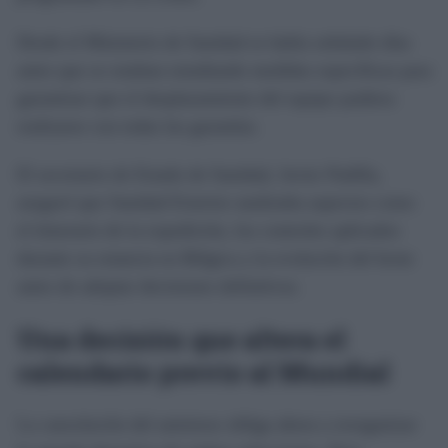
Desde el Ministerio de Sanidad se había señalado días
antes que se estaban estudiando medidas específicas para
garantizar que el desplazamiento del equipo pudiera
realizarse con todas las garantías.
El secretario de Estado de Sanidad, Javier Padilla,
aseguró que Sanidad Exterior analizaba aspectos como
el itinerario de la expedición, los controles aplicados
durante su estancia en Bélgica y la evolución del brote
antes de adoptar decisiones definitivas.
Una decisión que altera el
calendario previo al Mundial
La cancelación del amistoso obliga ahora a reorganizar