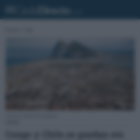
Portada
»
Cádiz
Vista de La Línea de la Concepción.
CÁDIZ
Congo y Chile se quedan sin