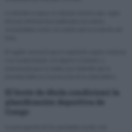
La decisión se apoya en informes técnicos que, según
diversas informaciones publicadas este martes,
recomendaban actuar con cautela ante la evolución del
brote.
El regidor reconoció que la suspensión supone renunciar
a un acontecimiento con impacto económico y
promocional para la ciudad, pero defendió que la
prioridad debía ser la protección de la salud pública.
El brote de ébola condicionó la
planificación deportiva de
Congo
La preocupación de las autoridades locales está