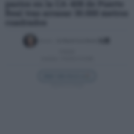
pastos en la CA-408 de Puerto
Real tras arrasar 30.000 metros
cuadrados
Escrito por:
José Manuel García Bautista
27/05/2025
Actualizado:
27/05/2025 (13:18 PM)
Añadir Cádiz Directo en
Síguenos en Google