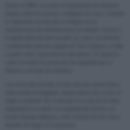
Desde el CBPC se recalca la importancia de mantener
limpios todos los accesos y márgenes de vías y controlar
la vegetación cercana que se ubiquen en las
inmediaciones de infraestructuras de tránsito. Gracias a
la rápida detección del incendio así como a la eficiente
coordinación entre los parques de Tres Caminos y Cádiz
se pudo evitar consecuencias más graves. El operativo
contó con todos los protocolos de seguridad que se
dispone a este tipo de siniestros.
Las causas del incendio no han sido aún esclarecidas y
están siendo investigadas, aunque parece que es por un
origen accidental. No se descarta la acción de las altas
temperaturas en unión a la sequedad del terreno y la
acción humana indirecta, como causante de este nuevo
episodio de fuego en la provincia.