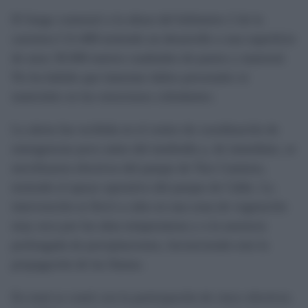
El fuego comenzó a la altura del kilómetro 2 de la
carretera CA-408 teniendo un desarrollo a una superficie
de unos 30.000 metros cuadrados de pastos y matorral.
No ha habido que lamentar daños personales ni
materiales en las estructuras colindantes.
La alerta fue recibida en el centro de coordinación de
emergencias poco antes del mediodía y, de inmediato, se
movilizaron efectivos del parque de Tres Caminos,
teniendo el apoyo operativo del parque de Cádiz. La
intervención se llevó a cabo en una zona de vegetación
muy seca por las altas temperaturas y a la ausencia
prolongada de precipitaciones, favoreciendo esto la
propagación de las llamas.
En total se contó con la participación de cinco efectivos