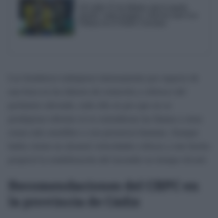
Al Cádiz CF de Idiakez aún le queda
mucho: mala imagen y derrota ante Las
Palmas en el Trofeo Carranza
Los bomberos trabajaron intensamente por espacio de
una hora en las labores de extinción y refresco del
perímetro afectado, todo ello en pro que no se
produjeran rebrotes ni se extendieran las llamas a otras
zonas más sensibles o con presencia humana. Aunque
había viento no alcanzó velocidades críticas y este hecho
propició la estabilización del incendio en tiempo récord.
Recomendaciones del CBPC en
la provincia de Cádiz