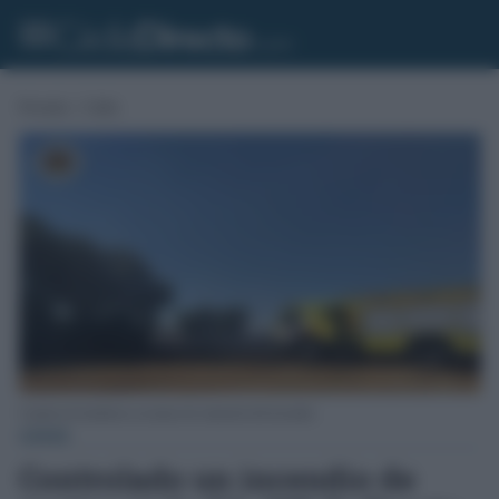
Portada
»
Cádiz
Camión de bomberos en tareas de extinción del incendio.
CÁDIZ
Controlado un incendio de