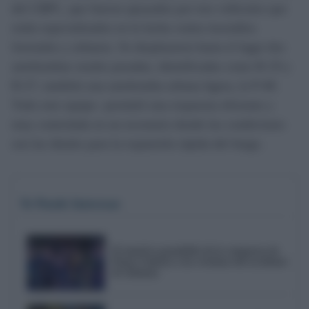
del CBPC, que fueron apoyados por tres vehículos que
están especializados en la lucha contra incendios
forestales y urbanos. Se desplazaron hasta el lugar dos
autobombas rurales pesadas, identificadas como R-19 y
R-27, también una autobomba urbana ligera, la P-40.
Todo este equipo permitió una respuesta eficiente y
muy controlada en un escenario donde las condiciones
son las ideales para la expansión rápida del fuego.
Te Puede Interesar
El emotivo pasodoble de la comparsa de
Punta Umbría a las víctimas del accidente
de Adamuz