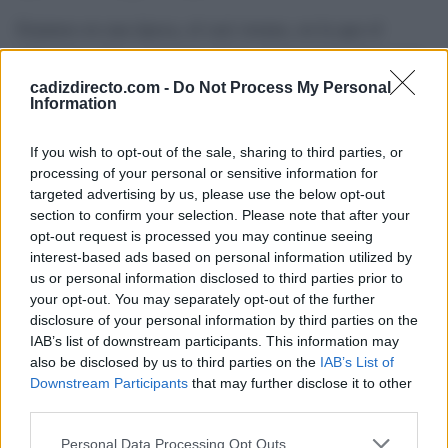
Estamos en una época, el casi verano, en la que el
sofocante calor y aumento de las temperaturas hace que,
en zonas rurales , haya una gran acumulación de
cadizdirecto.com -
Do Not Process My Personal
Information
biomasa. El CBPC recuerda a los ciudadanos la
necesidad de extremar las precauciones, evitar arrojar
If you wish to opt-out of the sale, sharing to third parties, or
colillas o residuos inflamables en zonas que sean de
processing of your personal or sensitive information for
targeted advertising by us, please use the below opt-out
paso así como de alertar de inmediato en caso de
section to confirm your selection. Please note that after your
detectar la presencia de humo o fuego.
opt-out request is processed you may continue seeing
interest-based ads based on personal information utilized by
us or personal information disclosed to third parties prior to
TEMAS:
Incendios en Cádiz
your opt-out. You may separately opt-out of the further
disclosure of your personal information by third parties on the
Más de Cádiz
IAB’s list of downstream participants. This information may
also be disclosed by us to third parties on the
IAB’s List of
Downstream Participants
that may further disclose it to other
third parties.
Please note that this website/app uses one or more Google
Personal Data Processing Opt Outs