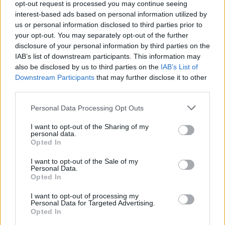
opt-out request is processed you may continue seeing
funciones de Guardia de Sanlúcar de Barrameda, que
interest-based ads based on personal information utilized by
us or personal information disclosed to third parties prior to
continuará con la instrucción del caso.
your opt-out. You may separately opt-out of the further
disclosure of your personal information by third parties on the
Más de Cádiz
IAB’s list of downstream participants. This information may
also be disclosed by us to third parties on the
IAB’s List of
Downstream Participants
that may further disclose it to other
third parties.
Please note that this website/app uses one or more Google
Personal Data Processing Opt Outs
services and may gather and store information including but
not limited to your visit or usage behaviour. You may click to
I want to opt-out of the Sharing of my
personal data.
grant or deny consent to Google and its third-party tags to
Opted In
use your data for below specified purposes in below Google
consent section.
I want to opt-out of the Sale of my
Personal Data.
Opted In
I want to opt-out of processing my
Personal Data for Targeted Advertising.
Opted In