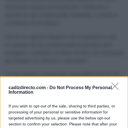
incluyendo sistemas de iluminación, ventilación y
aparatos de aire acondicionado destinados a acelerar el
crecimiento de las plantas.
Uno de los aspectos llamativos de la operación es que
los aparatos de aire acondicionado incautados serán
entregados a entidades sin ánimo de lucro de la localidad
que trabajan con colectivos vulnerables.
Las dos mujeres consideradas responsables directas del
cultivo fueron detenidas como presuntas autoras de un
cadizdirecto.com -
Do Not Process My Personal
delito contra la salud pública. Paralelamente, el
Information
propietario de la vivienda ha quedado investigado por su
posible implicación en los hechos.
If you wish to opt-out of the sale, sharing to third parties, or
processing of your personal or sensitive information for
targeted advertising by us, please use the below opt-out
Tanto las detenidas como el investigado y la droga
section to confirm your selection. Please note that after your
intervenida quedaron a disposición del Juzgado en