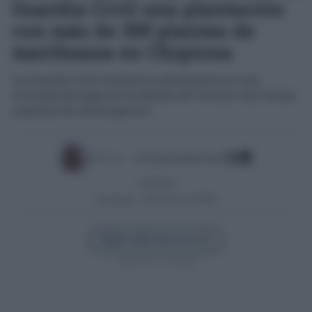
Guardia Civil una plantación
con más de 300 plantas de
marihuana en Chipiona
La Guardia Civil localizó la plantación en una
vivienda del pago de la Hijuela del Toruño tras varias
semanas de investigación
Escrito por:
José Luis Porquicho Prada
13/05/2026
Actualizado:
13/05/2026 (23:48 PM)
Añadir Cádiz Directo en
Síguenos en Google