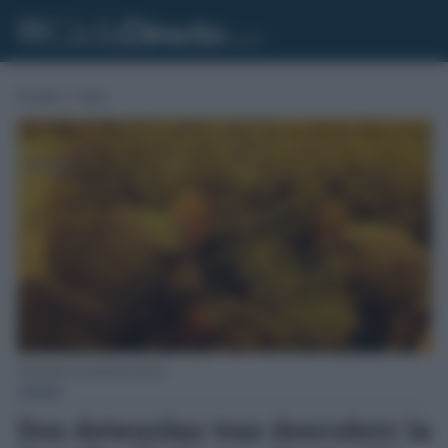
Portada
»
Cádiz
Plantación de marihuana indoor.
CÁDIZ
Dos detenidas tras descubrir la