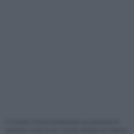
La Guardia Civil ha desmantelado una plantación de
marihuana oculta en una vivienda alquilada de Chipiona,