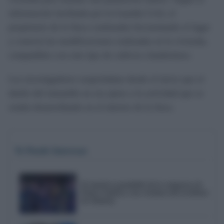
información facilitada por la Guardia Civil, el
propietario de la finca continuaba frecuentando el lugar
y conocía las modificaciones realizadas en la vivienda,
compatibles con este tipo de cultivos clandestinos.
Los investigadores sospechaban desde el inicio que el
dueño del inmueble no era ajeno a la actividad que se
estaba desarrollando en el interior de la finca.
Te Puede Interesar
El emotivo pasodoble de la comparsa de
Punta Umbría a las víctimas del accidente
de Adamuz