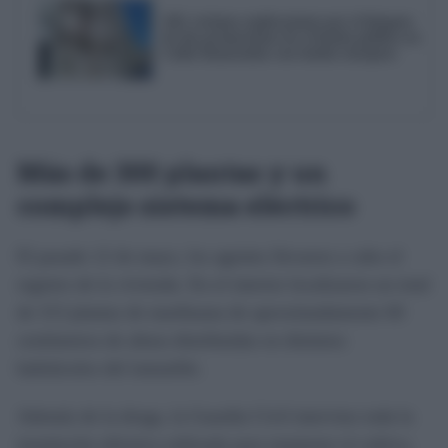
AIG reclama explicaciones por el bloqueo
de dos promociones de vivienda pública en
Cádiz financiadas con fondos europeos
Más de 300 plantas y un
complejo sistema eléctrico
El pasado 12 de mayo, los agentes llevaron a cabo el
registro de la vivienda. En el interior localizaron un total
de 313 plantas de marihuana de aproximadamente 60
centímetros de altura distribuidas en distintos
habitáculos del inmueble.
Además de la droga, la Guardia Civil intervino toda la
instalación eléctrica utilizada para mantener el cultivo,