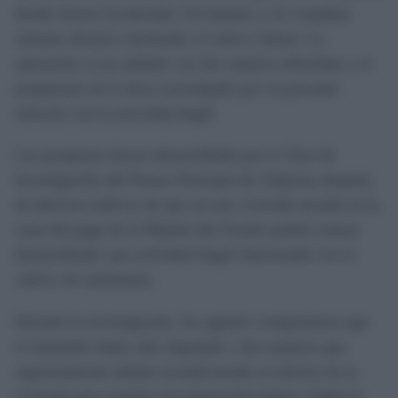
donde fueron localizadas 313 plantas y un complejo
sistema eléctrico destinado al cultivo indoor. La
operación se ha saldado con dos mujeres detenidas y el
propietario de la finca investigado por su presunta
relación con la actividad ilegal.
Las pesquisas fueron desarrolladas por el Área de
Investigación del Puesto Principal de Chipiona después
de detectar indicios de que en una vivienda situada en la
zona del pago de la Hijuela del Toruño podría estarse
desarrollando una actividad ilegal relacionada con el
cultivo de marihuana.
Durante la investigación, los agentes comprobaron que
el inmueble había sido alquilado a dos mujeres que
supuestamente habían acondicionado el interior de la
vivienda para instalar una plantación indoor. Según la