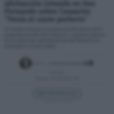
afirmación rotunda en San
Fernando sobre Camarón:
"Tenía el cante perfecto"
El cantaor actuará en la plaza del Rey dentro de la
programación del Año Camarón y repasará algunos
de los palos más representativos del flamenco en
homenaje al artista isleño
Escrito por:
José Manuel García Bautista
03/07/2026
Actualizado:
03/07/2026 (08:42 AM)
Añadir Cádiz Directo en
Síguenos en Google