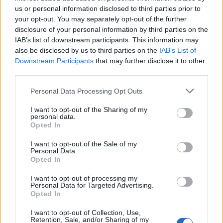
us or personal information disclosed to third parties prior to
TEMAS:
Noticias de San Fernando
your opt-out. You may separately opt-out of the further
disclosure of your personal information by third parties on the
Más de Cádiz
IAB’s list of downstream participants. This information may
also be disclosed by us to third parties on the
IAB’s List of
Downstream Participants
that may further disclose it to other
third parties.
Please note that this website/app uses one or more Google
Personal Data Processing Opt Outs
services and may gather and store information including but
not limited to your visit or usage behaviour. You may click to
I want to opt-out of the Sharing of my
personal data.
grant or deny consent to Google and its third-party tags to
Opted In
use your data for below specified purposes in below Google
consent section.
I want to opt-out of the Sale of my
Personal Data.
Opted In
I want to opt-out of processing my
Personal Data for Targeted Advertising.
Opted In
I want to opt-out of Collection, Use,
Retention, Sale, and/or Sharing of my