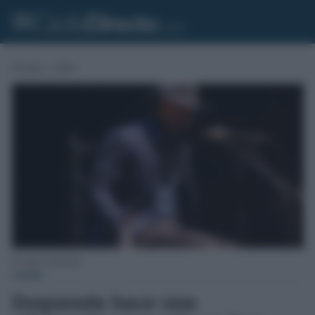
Portada
»
Cádiz
El cantaor Duquende.
CÁDIZ
Duquende hace una