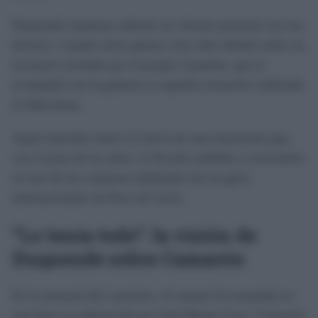
Duquende mantiene además un vínculo personal con esa
historia. Cuando tenía apenas ocho años debutó sobre un
escenario invitado por el propio Camarón, que lo
acompañó con la guitarra en aquella actuación celebrada
en Barcelona.
Aquel episodio marcó el inicio de una trayectoria que,
con el paso de los años, lo llevaría también a convertirse
en uno de los cantaores habituales de las giras
internacionales de Paco de Lucía.
“Lo tenía todo”: la visión de
Duquende sobre Camarón
En la antesala del concierto, el cantaor ha resumido en
una frase su admiración por José Monje Cruz: “Camarón