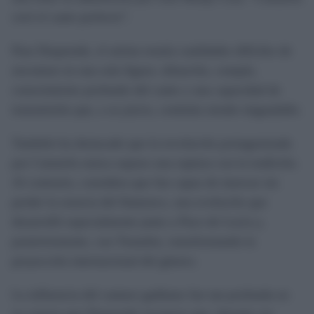
creó el cante perfecto”.
Para Duquende, el artista reunía cualidades difíciles de
encontrar en una sola figura: afinación, compás,
conocimiento profundo del cante y una capacidad de
transmisión que, a su juicio, continúa siendo inigualable.
También ha destacado que la revolución protagonizada
por Camarón nunca supuso una ruptura con la tradición.
Al contrario, considera que fue capaz de innovar sin
perder la esencia del flamenco, una evolución que
desarrolló especialmente junto a Paco de Lucía y,
posteriormente, con Tomatito, transformando la
proyección internacional del género.
La influencia del cantaor gaditano fue tan profunda en
su carrera que Duquende reconoce que, durante sus