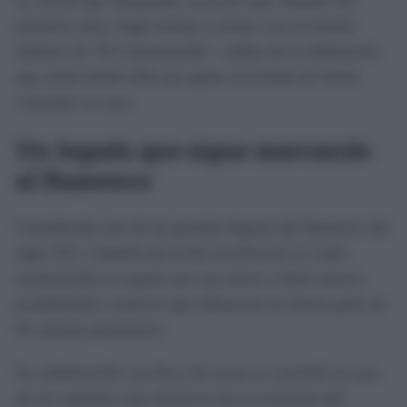
primeros años, llegó incluso a actuar con el nombre
artístico de "El Camaroncillo", reflejo de la admiración
que sentía desde niño por quien escuchaba de forma
constante en casa.
Un legado que sigue marcando
al flamenco
Considerado una de las grandes figuras del flamenco del
siglo XX, Camarón de la Isla revolucionó el cante
manteniendo el respeto por sus raíces y abrió nuevas
posibilidades creativas que influyeron en buena parte de
los artistas posteriores.
Su colaboración con Paco de Lucía se convirtió en uno
de los capítulos más decisivos de la evolución del