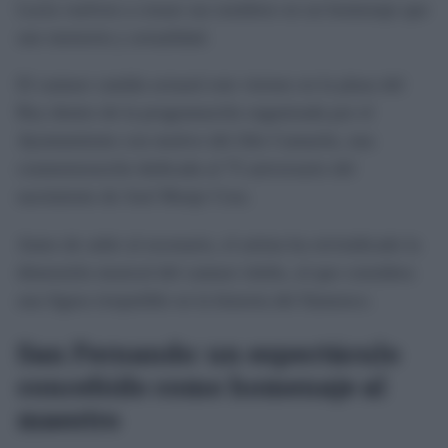
Lucía vuelven a cruzar sus nombres en un homenaje que
une memoria y actualidad.
El cantaor catalán actuará este viernes en la plaza del
Rey dentro de la programación organizada por el
Ayuntamiento con motivo del Año Camarón, una
conmemoración dedicada al 75 aniversario del
nacimiento de José Monje Cruz.
Antes de subir al escenario, el artista ha reivindicado la
dimensión musical del cantaor isleño, al que considera
una figura irrepetible en la historia del flamenco.
San Fernando: un espectáculo
concebido como homenaje al
maestro