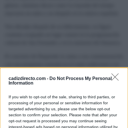
género, mientras discos como La leyenda del tiempo
marcaron un antes y un después en la música española.
Tres décadas después de su fallecimiento, su figura
continúa ocupando un lugar central en la programación
cultural de San Fernando y en la memoria del flamenco.
El concierto de Duquende se suma a esa conmemoración
con una propuesta centrada en el cante tradicional y en
la interpretación desde la emoción, sin un repertorio
cadizdirecto.com -
Do Not Process My Personal
completamente cerrado.
Information
El propio artista reconoce que prefiere dejar espacio a la
If you wish to opt-out of the sale, sharing to third parties, or
inspiración de cada momento para que cada actuación
processing of your personal or sensitive information for
targeted advertising by us, please use the below opt-out
resulte distinta y mantenga la espontaneidad que, en su
section to confirm your selection. Please note that after your
opinión, forma parte de la esencia del flamenco.
opt-out request is processed you may continue seeing
interest-based ads based on personal information utilized by