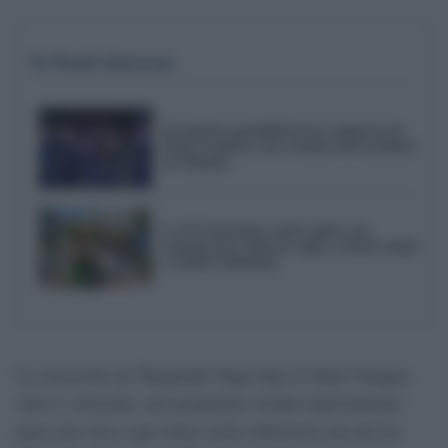
Te Puede Interesar
El emotivo pasodoble de la comparsa de
Punta Umbría a las víctimas del accidente
de Adamuz
La UCA presenta cuatro guías con
consejos para ahorrar agua, reciclar mejor
y reducir emisiones
La actuación de Duquende llega bajo el título Yunque,
clavo y alcayata, una propuesta creada expresamente
para esta cita y que toma como referencia uno de los