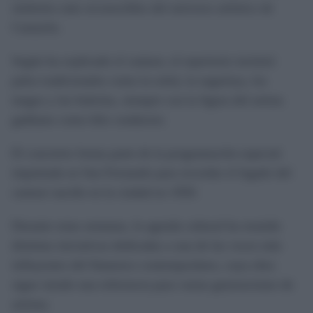
símbolos más reconocibles del universo artístico de
Camarón.
Según ha explicado el cantaor, el repertorio incluirá
palos tradicionales como la soleá, la seguiriya, los
tangos y las bulerías, siempre con la figura del artista
gaditano como hilo conductor.
El concierto forma parte de la programación especial
impulsada en San Fernando para recordar el legado del
cantaor nacido en la ciudad en 1950.
Durante estas semanas, la agenda cultural ha reunido
distintas iniciativas dedicadas a una de las voces más
influyentes del flamenco contemporáneo, cuya obra
sigue siendo una referencia para varias generaciones de
artistas.