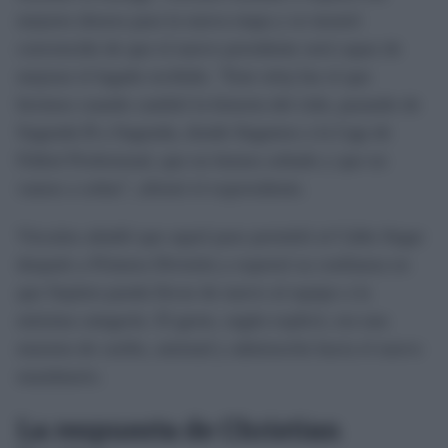
mejores deseos para la nueva etapa y se mostró
convencido de que el nuevo presidente será capaz de
mejorar el legado recibido. "Este reloj fue el que
hicimos cuando cambió la historia del club, pasando de
Segunda B a Segunda, donde llegamos a la Liga de
Fútbol Profesional, que no hemos soltado y que no
vamos a soltar", afirmó el expresidente.
Vizcaíno añadió que aquel paso permitió al Cádiz llegar
después a Primera División y expresó su confianza en
que Septien pueda llevar de nuevo al equipo a la
máxima categoría. El gesto, según explicó, era una
muestra de cariño, amistad y admiración hacia el nuevo
mandatario.
La respuesta de Christian