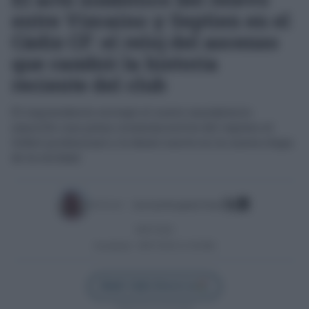
entre Vizcaíno y Septien en el
Cádiz CF: el reloj del ascenso
que cambió la historia
reciente del club
El expresidente entregó al nuevo mandatario
amarillo una pieza conmemorativa del regreso al
fútbol profesional y le deseó suerte en la nueva etapa
de la entidad
Escrito por:
José Luis Porquicho Prada
08/07/2026
Actualizado:
08/07/2026 (11:40 AM)
Añadir Cádiz Directo en
Síguenos en Google