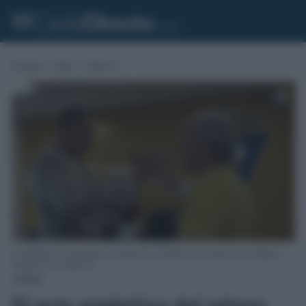
Portada
»
Cádiz
»
Cádiz CF
El simbólico acto de traspaso de poderes ha concluído con un abrazo entre Septien y
Vizcaíno. Foto: Cádiz CF.
CÁDIZ
El acto simbólico del relevo