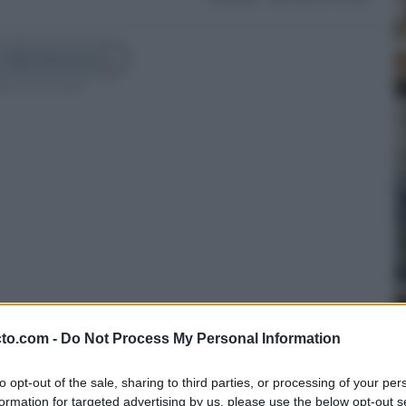
 Cádiz Directo en
guenos en Google
cto.com -
Do Not Process My Personal Information
to opt-out of the sale, sharing to third parties, or processing of your per
una convocatoria de empleo público con un
formation for targeted advertising by us, please use the below opt-out s