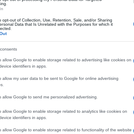
s escalas y subescalas, tanto de Administración
ing.
In
ial.
o opt-out of Collection, Use, Retention, Sale, and/or Sharing
ersonal Data that Is Unrelated with the Purposes for which it
lected.
Out
consents
o allow Google to enable storage related to advertising like cookies on
la comparsa de Punta Umbría a las víctimas del
evice identifiers in apps.
o allow my user data to be sent to Google for online advertising
s.
s por el bloqueo de dos promociones de vivienda
to allow Google to send me personalized advertising.
das con fondos europeos
o allow Google to enable storage related to analytics like cookies on
evice identifiers in apps.
o allow Google to enable storage related to functionality of the website