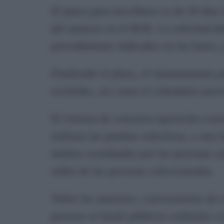
El plazo para inscribirse es de 20 días 
del anuncio en el BOE. La solicitud d
procedimiento indicados en las bases,
Finalizado el plazo, el Ayuntamiento pu
excluidas, así como el calendario previ
El sistema de concurso-oposición const
realizan las pruebas selectivas, y una 
méritos acreditados por las personas as
orden de las personas seleccionadas.
Todos los anuncios, convocatorias de 
proceso se harán públicos conforme a lo