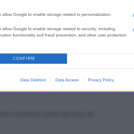
 así como los requisitos específicos, están
 Boletín Oficial de la Provincia de Cádiz,
o allow Google to enable storage related to personalization.
 todo el proceso.
o allow Google to enable storage related to security, including
cation functionality and fraud prevention, and other user protection.
oria
ivo las personas que cumplan los requisitos
CONFIRM
 las bases. Entre ellos se encuentran los
gida para cada plaza, la edad legal mínima, la
Data Deletion
Data Access
Privacy Policy
de las condiciones administrativas necesarias
berá acreditarse dentro del plazo de