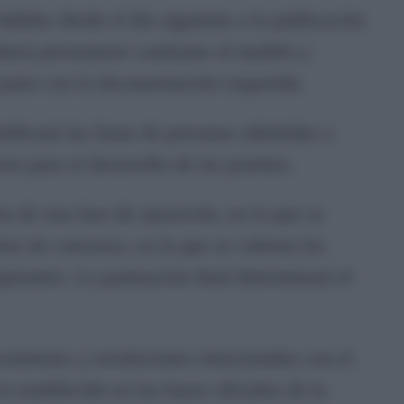
hábiles desde el día siguiente a la publicación
eberá presentarse conforme al modelo y
 junto con la documentación requerida.
blicará las listas de personas admitidas y
sto para el desarrollo de las pruebas.
a de una fase de oposición, en la que se
fase de concurso, en la que se valoran los
pirantes. La puntuación final determinará el
exámenes y resoluciones relacionadas con el
 establecido en las bases oficiales de la