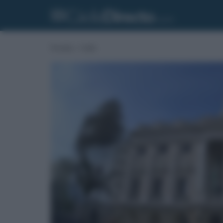
Portada
»
Cádiz