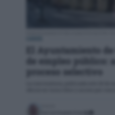
Fachada del Ayuntamiento de Cádiz en la plaza de San Juan de Dios. Foto
CÁDIZ
El Ayuntamiento de 
de empleo público: a
proceso selectivo
La convocatoria, publicada este 26 de e
oficios en turno libre y acceso por con
Escrito por:
José Luis Porquicho Prada