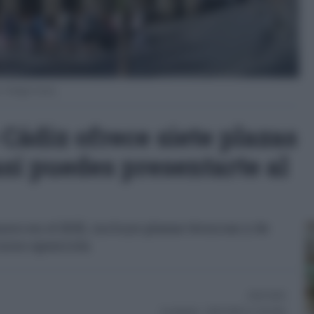
: Eulogio García.
Cádiz ofrece siete plazas
sí puedes presentarte al
nero en el BOE, incluye plazas técnicas y de
curso-oposición
26/01/2026
Actualizado:
26/01/2026 (11:58 AM)