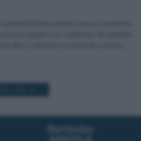
a oportunidad para quienes buscan incorporarse
un proceso reglado y en condiciones de igualdad,
turno libre y mediante el sistema de concurso-
Más de Cádiz