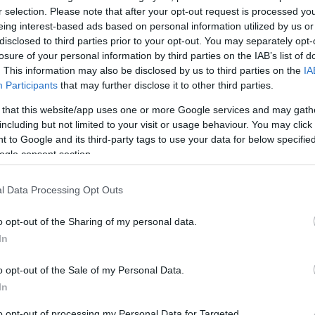
orías profesionales. El anuncio oficial ya ha sido
r selection. Please note that after your opt-out request is processed y
eing interest-based ads based on personal information utilized by us or
tado (BOE), dando así validez al proceso y
disclosed to third parties prior to your opt-out. You may separately opt-
losure of your personal information by third parties on the IAB’s list of
de solicitudes.
. This information may also be disclosed by us to third parties on the
IA
Participants
that may further disclose it to other third parties.
 la oferta de empleo público municipal y está
 that this website/app uses one or more Google services and may gath
 a un puesto estable en la administración local.
including but not limited to your visit or usage behaviour. You may click 
 to Google and its third-party tags to use your data for below specifi
bre y se cubrirán mediante el sistema de
ogle consent section.
l Data Processing Opt Outs
e oficios. En concreto, se convoca una plaza de
o opt-out of the Sharing of my personal data.
os plazas de Técnico Mecánico, dos de Técnico
In
Instalaciones Deportivas y una plaza de Auxiliar
o opt-out of the Sale of my Personal Data.
In
to opt-out of processing my Personal Data for Targeted