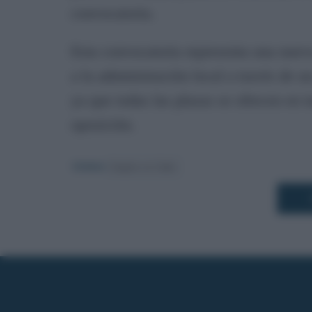
convocatoria.
Esta convocatoria representa una nuev
a la administración local a través de 
ya que todas las plazas se ofrecen en 
oposición.
TEMAS:
Empleo en Cádiz