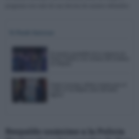
preguntas tras más de una decena de asuntos debatidos.
Te Puede Interesar
El emotivo pasodoble de la comparsa de
Punta Umbría a las víctimas del accidente
de Adamuz
Trofeo Carranza, último examen para el
Cádiz CF de Idiakez antes del inicio
liguero
Respaldo unánime a la Policía