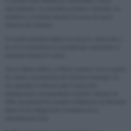
La medida salió adelante por unanimidad y afecta
especialmente a la actividad económica vinculada a la
hostelería y al turismo durante los meses de mayor
afluencia de visitantes.
El acuerdo permitirá adaptar los horarios comerciales y
de ocio al incremento de actividad que experimenta el
municipio durante el verano.
Tras el debate político, el Pleno continuó con los asuntos
de control y fiscalización del Gobierno municipal. En
este apartado se informó sobre la ejecución
presupuestaria correspondiente al primer trimestre de
2026, documentación remitida al Ministerio de Hacienda
dentro de las obligaciones económicas de la
administración local.