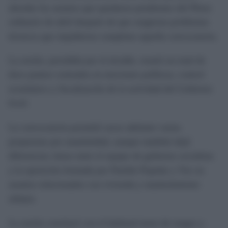
abordar los asuntos que quedaron pendientes del Pleno
ordinario de abril después de que surgieran problemas
técnicos que impidieron completar aquella convocatoria.
La sesión, presidida por el alcalde, reunió un total de
doce puntos centrados en mociones políticas, control
económico y fiscalización de la actividad del Gobierno
local.
La convocatoria permitió sacar adelante varias
propuestas por unanimidad, aunque también dejó
diferencias claras entre el equipo de gobierno socialista
y la oposición formada por Partido Popular y Vox en
asuntos relacionados con vivienda y mantenimiento
urbano.
La sesión concluyó con el habitual turno de ruegos y