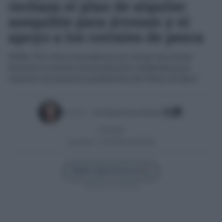
rechaza el plan de alquiler
asequible para jóvenes y el
apoyo a los corrales de pesca
PSOE, PP y Vox coincidieron en varias mociones
durante la sesión extraordinaria celebrada para
resolver los asuntos pendientes del Pleno de abril
Escrito por:
José Manuel García Bautista
13/05/2026
Actualizado:
13/05/2026 (08:50 AM)
Añadir Cádiz Directo en
Síguenos en Google