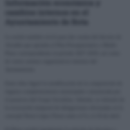
Información económica y
cambios internos en el
Ayuntamiento de Rota
La sesión también sirvió para dar cuenta del decreto de
Alcaldía que aprueba el Plan Presupuestario a Medio
Plazo correspondiente al periodo 2027-2029, así como
de varios asuntos organizativos internos del
Ayuntamiento.
Entre ellos figuró la modificación de la composición de
órganos complementarios municipales comunicada por
el portavoz del Grupo Socialista. Además, se informó de
la revocación temporal de delegaciones efectuadas en la
concejal Nuria López Flores entre el 9 y el 26 de abril.
El Pleno recibió igualmente la relación de decretos y