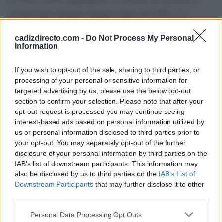
resoluciones dictados durante marzo de 2026 y la
información relativa a los viajes oficiales realizados por
cadizdirecto.com -
Do Not Process My Personal
miembros del Gobierno municipal.
Information
La sesión extraordinaria quedó cerrada con el apartado
If you wish to opt-out of the sale, sharing to third parties, or
de ruegos y preguntas, último punto de una convocatoria
processing of your personal or sensitive information for
targeted advertising by us, please use the below opt-out
convocada para completar el orden del día que no pudo
section to confirm your selection. Please note that after your
finalizarse en abril por incidencias técnicas.
opt-out request is processed you may continue seeing
interest-based ads based on personal information utilized by
us or personal information disclosed to third parties prior to
TEMAS:
Noticias de Rota
your opt-out. You may separately opt-out of the further
disclosure of your personal information by third parties on the
Más de Cádiz
IAB’s list of downstream participants. This information may
also be disclosed by us to third parties on the
IAB’s List of
Downstream Participants
that may further disclose it to other
third parties.
Please note that this website/app uses one or more Google
Personal Data Processing Opt Outs