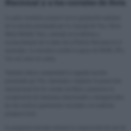
Nacional y a los corrales de Rota
La parte resolutiva arrancó con la aprobación unánime
de la moción presentada por la concejal de Vox, Silvia
María Bellido Vera, centrada en la defensa y
reconocimiento de la labor de la Policía Nacional en el
municipio. La iniciativa recibió el apoyo de PSOE, PP y
Vox sin votos en contra.
También obtuvo unanimidad la segunda moción
presentada por Vox, destinada a impulsar la protección
internacional de los corrales de Rota y promover la
recuperación de elementos deteriorados o desaparecidos
de este enclave patrimonial vinculado a la tradición
pesquera local.
La propuesta buscaba reforzar la conservación de uno de