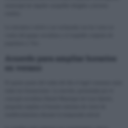
municipal de alquiler asequible dirigido a jóvenes
roteños.
La iniciativa volvió a ser rechazada con los votos en
contra del grupo socialista y el respaldo conjunto de
populares y Vox.
Acuerdo para ampliar horarios
en verano
El quinto punto del orden del día sí logró consenso entre
todas las formaciones. La moción, presentada por el
concejal socialista Daniel Manrique de Lara Quirós,
proponía ampliar el horario máximo de cierre de
establecimientos durante la temporada estival.