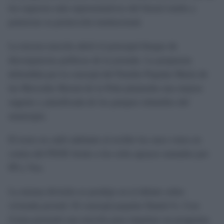
los espacios más representativos del litoral roteño y
potenciar su protección institucional.
La tercera moción abrió el principal bloque de
discrepancias políticas de la jornada. La propuesta
defendida por la concejal del Partido Popular María de
las Mercedes Bernal de la Peña planteaba una mejora
urgente y planificada de los parques infantiles del
municipio.
El texto no salió adelante al recibir los once votos en
contra del PSOE frente a los ocho apoyos sumados por
PP y Vox.
La misma división se produjo en el debate sobre
vivienda juvenil. El concejal popular Daniel A. Cros
Goma presentó una moción para impulsar un programa