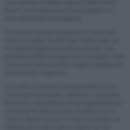
en un momento de máxima urgencia, donde lucirá el
dorsal 7, con el objetivo de reforzar al equipo en el
tramo más delicado de la temporada.
La operación responde directamente al contexto que
atraviesa el equipo. El Cádiz llega en plena caída, con
una dinámica negativa sostenida en el tiempo y con
problemas evidentes en ataque. En ese escenario, el club
activa un movimiento que busca impacto inmediato más
que proyección a largo plazo.
Lucas Pérez se incorpora como agente libre y lo hace
con un perfil muy concreto: experiencia, conocimiento
del entorno y capacidad para asumir responsabilidad en
un momento de máxima presión. El Cádiz no busca
construir. Busca reaccionar. Y lo hace recurriendo a un
futbolista que ya sabe lo que es competir con este