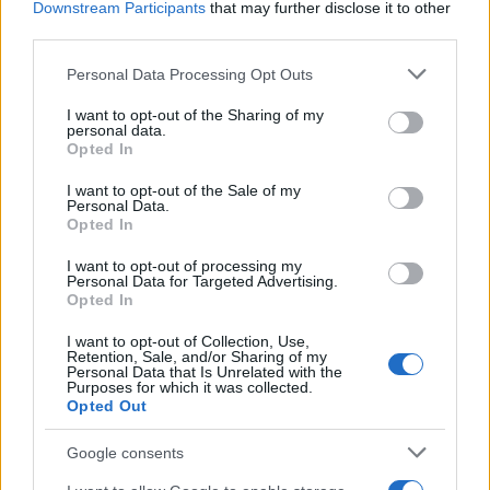
Downstream Participants
that may further disclose it to other
third parties.
Please note that this website/app uses one or more Google
Personal Data Processing Opt Outs
services and may gather and store information including but
not limited to your visit or usage behaviour. You may click to
I want to opt-out of the Sharing of my
personal data.
grant or deny consent to Google and its third-party tags to
Opted In
use your data for below specified purposes in below Google
consent section.
I want to opt-out of the Sale of my
Personal Data.
Opted In
I want to opt-out of processing my
Personal Data for Targeted Advertising.
Opted In
I want to opt-out of Collection, Use,
Retention, Sale, and/or Sharing of my
Personal Data that Is Unrelated with the
Purposes for which it was collected.
Opted Out
Google consents