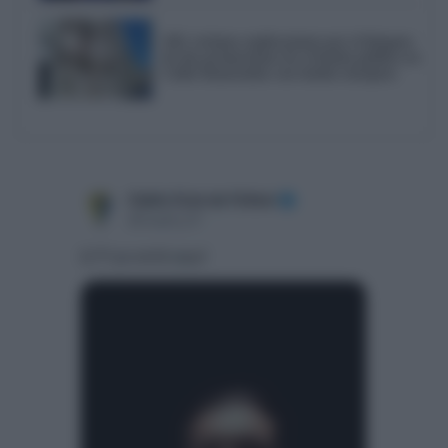
AIG reclama explicaciones por el bloqueo
de dos promociones de vivienda pública en
Cádiz financiadas con fondos europeos