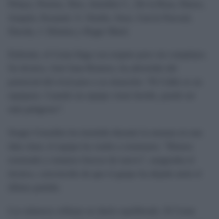
Pelayo, Pereira, Álex, Antoñito C., De la Rosa, Diarra,
Joaquín, Kouamé, S. Ortuño, Suso, García Pascual,
Dawda, J. Dómina y Roger Martí.
Enfrente, el Ceuta llega con respeto pero sin complejos.
Su técnico, José Juan Romero, ha advertido del
potencial del rival pese a su situación: “El Cádiz es un
equipazo. Cuando un equipo viene herido, puede ser
más peligroso”.
Sergio González ha insistido durante la semana en una
idea clara: el equipo ha vuelto a resetearse. “Hemos
reseteado y estamos frescos de nuevo”, aseguraba el
técnico, convencido de que el grupo ha dejado atrás el
último partido.
Los números reflejan un duelo equilibrado. El Ceuta