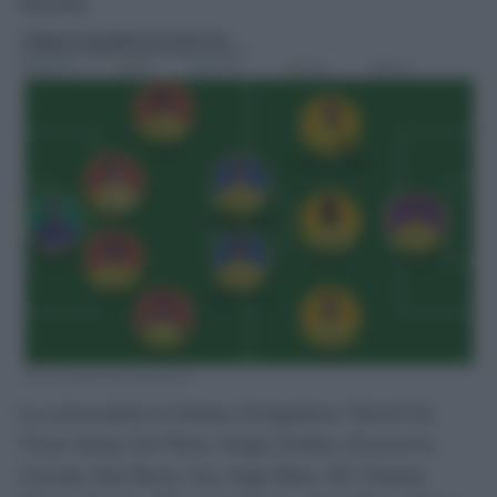
Miranda.
La convocatoria la forman 24 jugadores: David Gil,
Víctor Aznar, Fer Pérez, Sergio Arribas, Kovacevic,
Caicedo, Iker Recio, Iza, Jorge More, M. Climent,