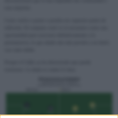
desconexiones que le han impedido dar continuidad a
esas mejorías.
Ceuta vuelve a poner a prueba ese supuesto punto de
inflexión. El conjunto ceutí ve el encuentro como una
oportunidad para acercarse definitivamente a la
permanencia, lo que añade aún más presión a un duelo
con valor doble.
Porque el Cádiz ya ha demostrado que puede
resetearse. La duda es cuánto le dura.