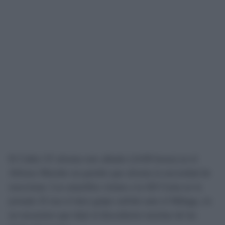
El Cádiz CF afronta este sábado (14:00 horas) en el
Alfonso Murube un partido que afronta la necesidad de
reaccionar. Los amarillos visitan a la AD Ceuta en la
jornada 32 tras el duro golpe sufrido ante el Málaga, en
un encuentro que dejó al descubierto muchas de las