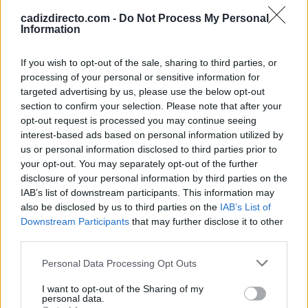
cadizdirecto.com -
Do Not Process My Personal
Information
If you wish to opt-out of the sale, sharing to third parties, or
processing of your personal or sensitive information for
targeted advertising by us, please use the below opt-out
section to confirm your selection. Please note that after your
opt-out request is processed you may continue seeing
interest-based ads based on personal information utilized by
us or personal information disclosed to third parties prior to
TEMAS:
Cádiz CF
your opt-out. You may separately opt-out of the further
disclosure of your personal information by third parties on the
Más de Cádiz
IAB’s list of downstream participants. This information may
also be disclosed by us to third parties on the
IAB’s List of
Downstream Participants
that may further disclose it to other
third parties.
Please note that this website/app uses one or more Google
Personal Data Processing Opt Outs
services and may gather and store information including but
not limited to your visit or usage behaviour. You may click to
I want to opt-out of the Sharing of my
personal data.
grant or deny consent to Google and its third-party tags to