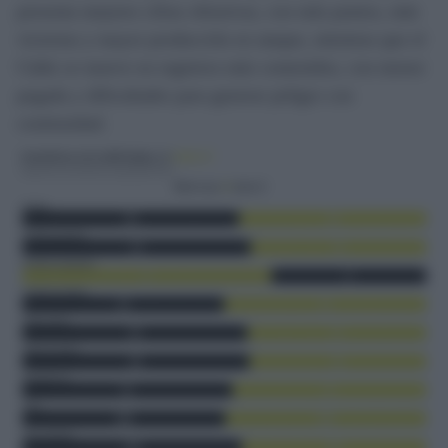
presenta mejores cifras ofensivas, con más puntos, más
victorias y mayor producción en ataque, mientras que el
Cádiz se mueve en registros más contenidos, con menor
pegada y dificultades para generar peligro con
continuidad.