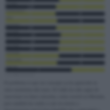
El problema es que ese concepto ya ha aparecido en
otros momentos del curso. El Cádiz ha sido capaz de
reaccionar en fases concretas, como ocurrió en Miranda,
pero también ha vuelto a caer en errores y