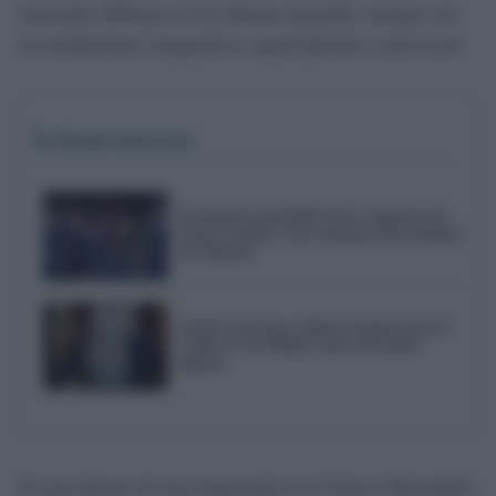
mostrado altibajos en las últimas jornadas, aunque con
un rendimiento competitivo, especialmente como local.
Te Puede Interesar
El emotivo pasodoble de la comparsa de
Punta Umbría a las víctimas del accidente
de Adamuz
Trofeo Carranza, último examen para el
Cádiz CF de Idiakez antes del inicio
liguero
El precedente de esta temporada en el Nuevo Mirandilla