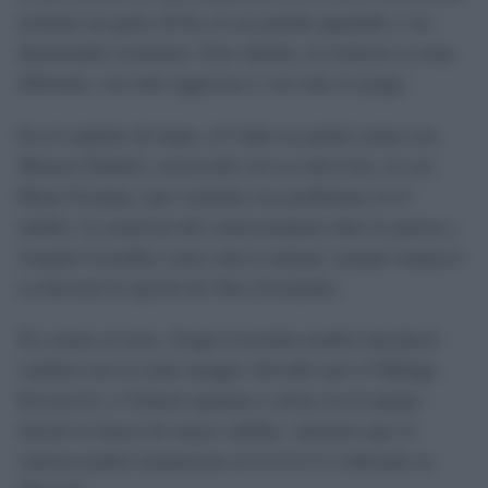
terminó sin goles (0-0), en un partido igualado y sin
demasiadas ocasiones. Este sábado, el contexto es muy
diferente, con más urgencias y con más en juego.
En el capítulo de bajas, el Cádiz no podrá contar con
Moussa Diakité, convocado con su selección, ni con
Brian Ocampo, que continúa con problemas en el
tobillo. La ausencia del centrocampista abre la puerta a
Joaquín González como relevo natural, aunque tampoco
se descarta la opción de Álex Fernández.
En cuanto al once, Sergio González podría introducir
cambios tras la mala imagen ofrecida ante el Málaga.
Kovacevic y Climent apuntan a entrar en el equipo
inicial en busca de mayor solidez, mientras que el
sistema podría mantenerse en el 4-2-3-1 utilizado en