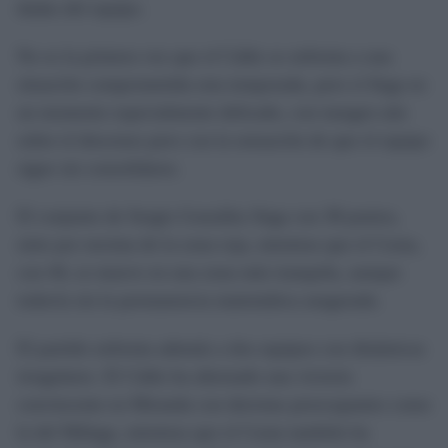
dudas del equipo.
No es la primera vez que el Cádiz se enfrenta a una
situación comprometida esta temporada, pero sí llega en
un momento especialmente delicado, con margen aún
sobre el descenso pero con la sensación de que el equipo
sigue sin consolidarse.
El conjunto de Sergio González llega con 38 puntos,
siete por encima de la zona roja, mientras que el Ceuta,
con 44, se mueve en una zona más tranquila, aunque
todavía sin la permanencia matemática asegurada.
El partido enfrenta además a dos equipos con dinámicas
irregulares. El Cádiz ha alternado una victoria
convincente en Miranda con derrotas preocupantes como
la del Málaga, mientras que el Ceuta también ha