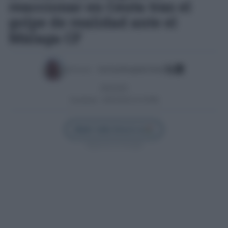
reaccionar en Ceuta tras el
golpe de realidad ante el
Málaga CF
Escrito por:
José Luis Porquicho Prada
28/03/2026
Actualizado:
28/03/2026 (21:44 PM)
Añadir Cádiz Directo en
Síguenos en Google