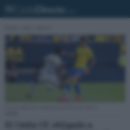
Portada
»
Cádiz
»
Cádiz CF
Kovacevic podria volver al titular ante la AD Ceuta. Foto: Cádiz CF.
CÁDIZ
El Cádiz CF, obligado a