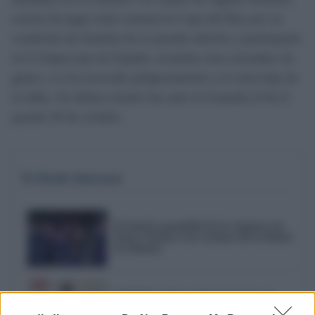
exento de jugar entre semana la Copa del Rey por su
condición de finalista de la pasada edición y participante
en la Supercopa de España, acumula cinco jornadas sin
ganar y se ha acercado peligrosamente a la zona baja de
la tabla. Su último triunfo fue ante el Granada (2-0) el
pasado 20 de octubre.
Te Puede Interesar
El emotivo pasodoble de la comparsa de
Punta Umbría a las víctimas del accidente
de Adamuz
El PSOE reclama a Bruno García que
reactive el mantenimiento de los barrios