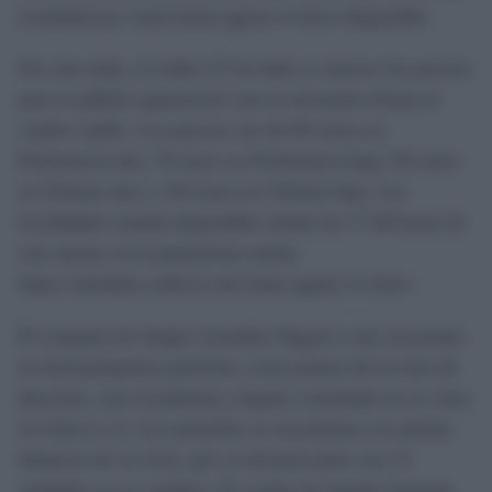
localidad por carné hasta agotar el aforo disponible.
Por otro lado, el Cádiz CF ha dado a conocer los precios
para el público general de cara al encuentro frente al
cuadro rojillo. Los precios son de 60 euros en
Preferencia alta, 70 euros en Preferencia baja, 90 euros
en Tribuna alta y 120 euros en Tribuna baja. Las
localidades estarán disponibles desde las 17.00 horas de
este martes en la plataforma online
https://entradas.cadizcf.com hasta agotar el aforo.
El conjunto de Sergio González llegará a este encuentro
en decimoséptima posición, a tres puntos de la zona de
descenso, tras el polémico empate cosechado en su vista
al Celta (1-1). Los amarillos se encuentran a la misma
distancia de su rival, que es decimocuarto con 15
unidades en su casillero. El cuadro de Jagoba Arrasate,