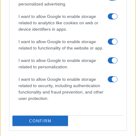
personalized advertising.
I want to allow Google to enable storage
related to analytics like cookies on web or
device identifiers in apps.
I want to allow Google to enable storage
related to functionality of the website or app.
I want to allow Google to enable storage
related to personalization.
I want to allow Google to enable storage
INFORMACIÓN LEGAL Y POLÍTICA DE PRIVACIDAD
related to security, including authentication
functionality and fraud prevention, and other
user protection.
QUIENES SOMOS
CONTACTO
CONFIRM
© 2026 Cádiz Directo.
Web editada y gestionada por Bamboleo Medial SL, Avda del Perú 12 11007