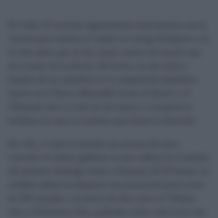
El Cádiz CF necesita urgentemente reencontrarse con la
victoria para retomar el rumbo en LaLiga EASports y en
el club saben que no hay mejor manera de hacerlo que
de la mano de la afición. De hecho, los dos únicos
triunfos de los amarillos en la competición doméstica
fueron en el Nuevo Mirandilla frente al Alavés y el
Villarreal, hace ya más de dos meses, y recuperar la
fortaleza en casa es el primer paso hasta la salvación.
Por ello, el club ha lanzado una promoción para
convertir el coliseo gaditano en una caldera en el partido
del próximo domingo frente a Osasuna (18.30 horas). La
entidad cadista ha dispuesto una promoción para socios
de 500 entradas a un precio de diez euros en Tribuna
Alta y Preferencia Alta, pudiendo retirar cada socio una