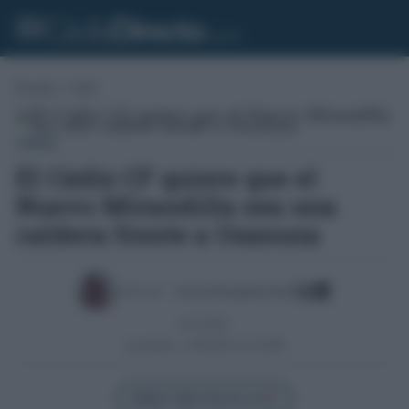
Portada
»
Cádiz
CÁDIZ
El Cádiz CF quiere que el
Nuevo Mirandilla sea una
caldera frente a Osasuna
Escrito por:
José Luis Porquicho Prada
05/12/2023
Actualizado:
13/06/2025 (22:10 PM)
Añadir Cádiz Directo en