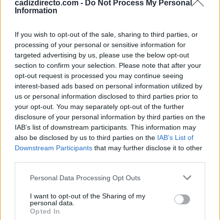
cadizdirecto.com -
Do Not Process My Personal
de Cádiz tras las quejas de los vecinos
Information
If you wish to opt-out of the sale, sharing to third parties, or
processing of your personal or sensitive information for
targeted advertising by us, please use the below opt-out
Antes de centrarse en su rival liguero el Cádiz tendrá
section to confirm your selection. Please note that after your
que medirse en Copa a la Arandina, en un partido que se
opt-out request is processed you may continue seeing
disputará este jueves 7 de diciembre a las 19.00 horas en
interest-based ads based on personal information utilized by
us or personal information disclosed to third parties prior to
el Municipal El Montecillo de Aranda de Duero.
your opt-out. You may separately opt-out of the further
disclosure of your personal information by third parties on the
Más de Cádiz
IAB’s list of downstream participants. This information may
also be disclosed by us to third parties on the
IAB’s List of
Downstream Participants
that may further disclose it to other
third parties.
Please note that this website/app uses one or more Google
Personal Data Processing Opt Outs
services and may gather and store information including but
not limited to your visit or usage behaviour. You may click to
I want to opt-out of the Sharing of my
personal data.
grant or deny consent to Google and its third-party tags to
Opted In
use your data for below specified purposes in below Google