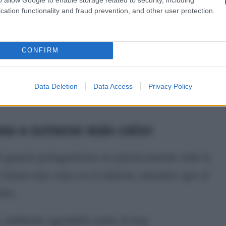
cation functionality and fraud prevention, and other user protection.
de 27º. Poniente con intervalos más intensos
CONFIRM
a de 28º. Jornada estable, con ambiente
Data Deletion
Data Access
Privacy Policy
za a notarse más calor
sol ganará protagonismo en prácticamente toda la
forma más clara en el interior, mientras que el
dos.
y ambiente agradable junto al mar.