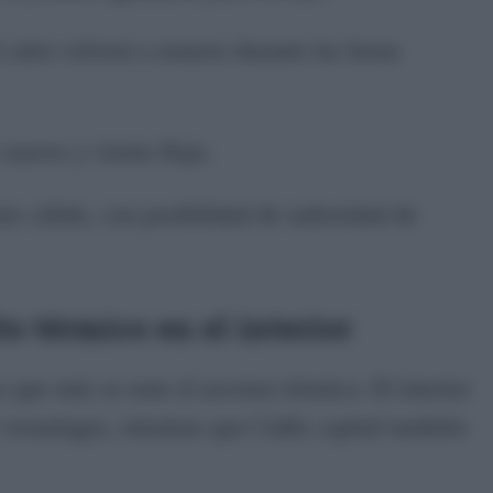
 calor volverá a notarse durante las horas
suaves y viento flojo.
ás cálido, con posibilidad de nubosidad de
to térmico en el interior
s que más se note el ascenso térmico. El interior
 veraniegos, mientras que Cádiz capital también