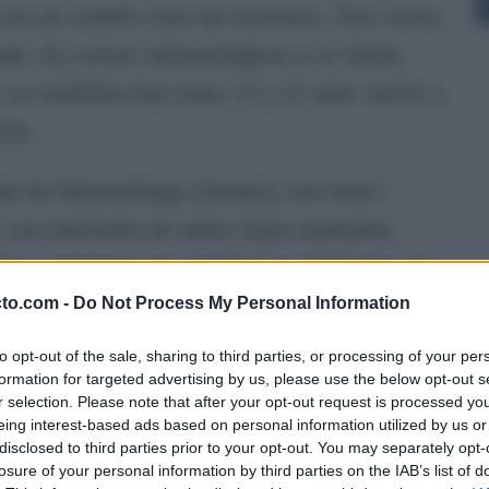
con un cambio claro de escenario. Tras varios
te, los avisos meteorológicos y el viento
se estabiliza hoy lunes 15 y el calor vuelve a
ior.
tal de Meteorología (Aemet), este lunes
 con intervalos de nubes bajas matinales,
s y máximas sin cambios en el litoral y en
larán flojos de componente oeste, con intervalos
cto.com -
Do Not Process My Personal Information
to opt-out of the sale, sharing to third parties, or processing of your per
formation for targeted advertising by us, please use the below opt-out s
más en los termómetros. La costa mantendrá
r selection. Please note that after your opt-out request is processed y
eing interest-based ads based on personal information utilized by us or
 del mar, mientras que la Campiña gaditana y la
disclosed to third parties prior to your opt-out. You may separately opt-
losure of your personal information by third parties on the IAB’s list of
plenamente veraniegas conforme avance la