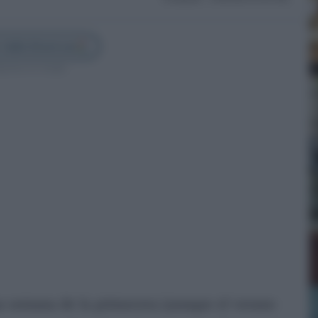
 Cádiz Directo en
guenos en Google
ma semana de la primavera (aunque el verano