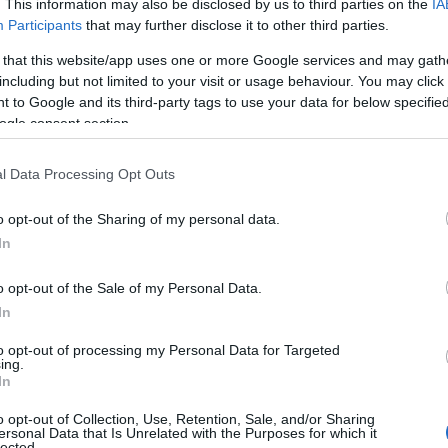
. This information may also be disclosed by us to third parties on the
IA
Participants
that may further disclose it to other third parties.
 that this website/app uses one or more Google services and may gath
a última semana de la primavera dejará así un
including but not limited to your visit or usage behaviour. You may click 
 to Google and its third-party tags to use your data for below specifi
cia de Cádiz. El litoral mantendrá temperaturas
ogle consent section.
á a acercarse a valores muy altos antes de la
l Data Processing Opt Outs
o opt-out of the Sharing of my personal data.
In
o opt-out of the Sale of my Personal Data.
In
la comparsa de Punta Umbría a las víctimas del
to opt-out of processing my Personal Data for Targeted
ing.
In
o opt-out of Collection, Use, Retention, Sale, and/or Sharing
ersonal Data that Is Unrelated with the Purposes for which it
lected.