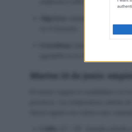
empiezan a subir en el interior.
authenti
Algeciras:
mínima de 18º y máxima 
en el Estrecho.
Grazalema:
mínima de 15º y máxim
agradable en la Sierra.
Martes 16 de junio: empie
El martes seguirá la estabilidad y el 
provincia. Las temperaturas subirán de 
litoral seguirá con valores más conteni
Cádiz:
21º / 26º. Jornada soleada 