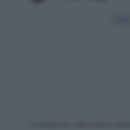
Añadir
Sí
La provincia de Cádiz arranca la últi