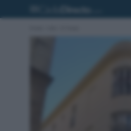
Portada
»
Cádiz
»
El Tiempo