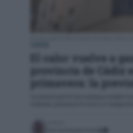
Una curiosa esquina de Cádiz, con macetas en los balcones modernos y b
CÁDIZ
El calor vuelve a ga
provincia de Cádiz 
primavera: la previs
La Aemet prevé una semana estable tras
nubosos, poniente al inicio y temperat
Escrito por:
José Luis Porquicho Prada