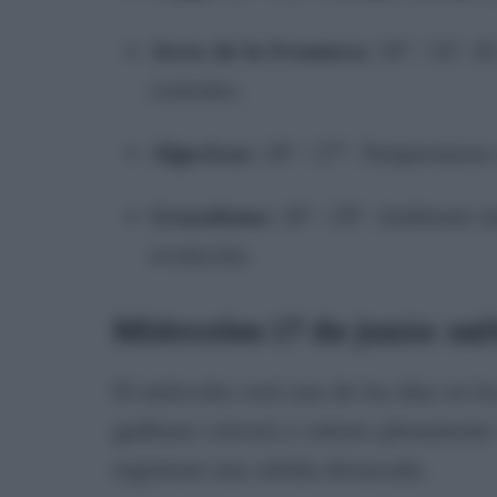
Jerez de la Frontera:
18º / 32º. El
centrales.
Algeciras:
18º / 27º. Temperaturas 
Grazalema:
18º / 29º. Ambiente m
evolución.
Miércoles 17 de junio: sal
El miércoles será uno de los días en lo
gaditano volverá a valores plenamente
registrará una subida destacada.