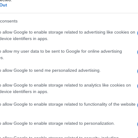
s por el bloqueo de dos promociones de vivienda
Out
das con fondos europeos
consents
o allow Google to enable storage related to advertising like cookies on
evice identifiers in apps.
idad tras el temporal
o allow my user data to be sent to Google for online advertising
s.
anquilo en toda la provincia. Los cielos estarán
to allow Google to send me personalized advertising.
nubes bajas durante la mañana. El viento será
e más intenso en el Estrecho.
o allow Google to enable storage related to analytics like cookies on
evice identifiers in apps.
24º. Ambiente suave junto al mar y viento
o allow Google to enable storage related to functionality of the website
o allow Google to enable storage related to personalization.
7º y máxima de 29º. Las temperaturas
o allow Google to enable storage related to security, including