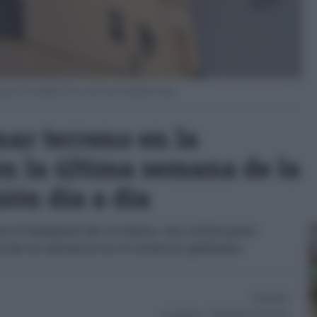
ajo un sol azulado. Foto: José Luis Porquicho Prada.
nar terreno en la
en la última semana de la
ión día a día
 el temporal de Levante, con cielos poco
uras en ascenso en el interior gaditano
15/06/2026
Actualizado:
15/06/2026 (10:28 AM)