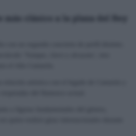
 más clásico a la plaza del Rey
o con un segundo concierto de perfil distinto.
ctáculo ‘Yunque, clavo y alcayata’, otra
ara el Año Camarón.
a relación artística con el legado de Camarón y
respetadas del flamenco actual.
unto a figuras fundamentales del género,
on quien realizó giras internacionales durante