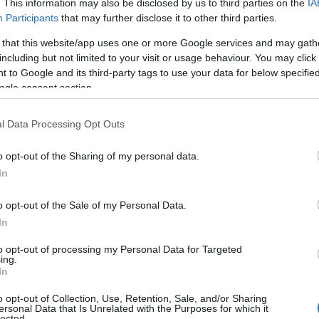
. This information may also be disclosed by us to third parties on the
IA
Participants
that may further disclose it to other third parties.
 por una mezcla de flamenco contemporáneo,
 that this website/app uses one or more Google services and may gath
. La segunda cita tendrá un formato más clásico
including but not limited to your visit or usage behaviour. You may click 
 to Google and its third-party tags to use your data for below specifi
ogle consent section.
l Data Processing Opt Outs
o opt-out of the Sharing of my personal data.
In
la comparsa de Punta Umbría a las víctimas del
o opt-out of the Sale of my Personal Data.
In
to opt-out of processing my Personal Data for Targeted
ing.
s por el bloqueo de dos promociones de vivienda
In
das con fondos europeos
o opt-out of Collection, Use, Retention, Sale, and/or Sharing
ersonal Data that Is Unrelated with the Purposes for which it
lected.