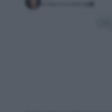
José Manuel García Bautista
Añadir
Sí