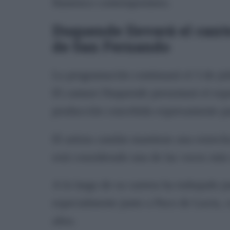
flamenco contemporáneo.
Duquende llevará el cante
de San Fernando
La programación continuará el 3 de juli
El cantaor Duquende presentará el espe
producción concebida expresamente p
El artista catalán mantiene una estrech
está considerado una de las voces más 
A lo largo de su carrera ha trabajado j
especialmente junto a Paco de Lucía, c
años.