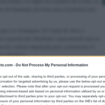
lacionada a la figura de Camarón de la Isla, ya
rtos de homenaje previstos para el próximo mes
que Los Estanques, El Canijo de Jerez y
os espectáculos diseñados expresamente para el
ción cultural impulsada para conmemorar el
aor flamenco.
cto.com -
Do Not Process My Personal Information
2 y 3 de julio en la plaza del Rey, uno de los
d gaditana. La programación supone además un
to opt-out of the sale, sharing to third parties, or processing of your per
formation for targeted advertising by us, please use the below opt-out s
que el tradicional concierto que se organizaba
r selection. Please note that after your opt-out request is processed y
eing interest-based ads based on personal information utilized by us or
l artista se amplía esta vez a dos jornadas con
disclosed to third parties prior to your opt-out. You may separately opt-
losure of your personal information by third parties on the IAB’s list of