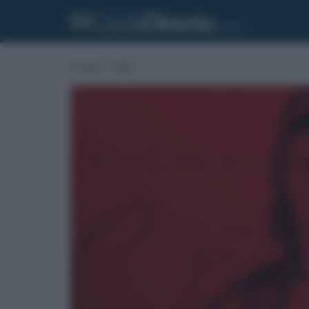
Portada
»
Cádiz