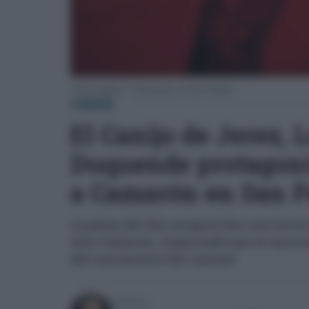
"Año Camarón", 75 aniversario, en San Fernando.
CÁDIZ
El Canijo de Jerez, 
Duquende protagoni
a Camarón en San 
La plaza del Rey acogerá dos conciertos 
Año Camarón, organizado por el Ayunt
del nacimiento del cantaor
Escrito por: