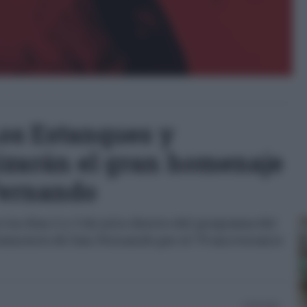
Los Estanques y
zarán el gran homenaje
Fernando
los días 2 y 3 de julio dentro del programa del
amiento de San Fernando por el 75 aniversario
27/05/2026