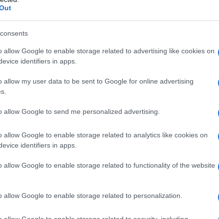
Out
cción creada para el Año
consents
o allow Google to enable storage related to advertising like cookies on
evice identifiers in apps.
o reunirá sobre el escenario a Los Estanques y El
o allow my user data to be sent to Google for online advertising
ita preparada específicamente para esta
s.
to allow Google to send me personalized advertising.
ación de otros artistas vinculados al flamenco y
o allow Google to enable storage related to analytics like cookies on
evice identifiers in apps.
os Cristian de Moret, José de los Camarones y
o allow Google to enable storage related to functionality of the website
arte del universo musical asociado a Camarón
o allow Google to enable storage related to personalization.
ensayos comenzarán días antes del espectáculo
o allow Google to enable storage related to security, including