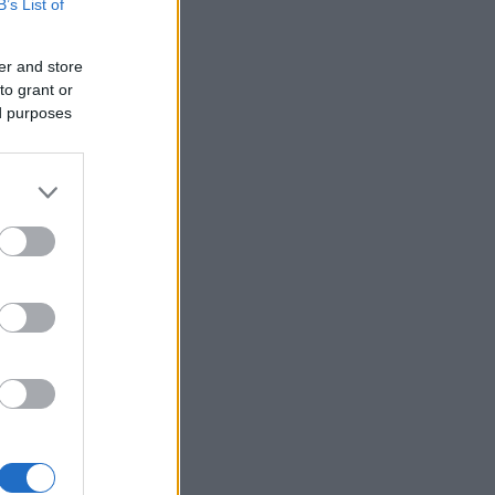
B’s List of
er and store
to grant or
ed purposes