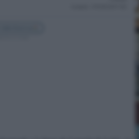
Actualizado:
27/05/2026 (09:07 AM)
 Cádiz Directo en
guenos en Google