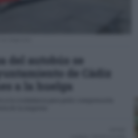
 Foto: Eulogio García.
a del autobús se
yuntamiento de Cádiz
es a la huelga
to a la ciudadanía para pedir comprensión
sta de la empresa
15/07/2025
Actualizado:
15/07/2025 (14:24 PM)