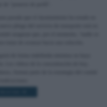
e de "ponerse de perfil".
mana pasada que el Ayuntamiento ha estado en
nuevo pliego del servicio de transporte está en
comité aseguran que, por el momento, "nadie se
ra tratar de avanzar hacia una solución.
eguirá de forma indefinida mientras no haya
ón. Los vídeos de la concentración de hoy,
anos, forman parte de la estrategia del comité
vindicaciones.
Más de Cádiz