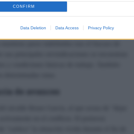
García que reactive el mantenimiento de los barrios
e los vecinos
CONFIRM
Data Deletion
Data Access
Privacy Policy
 mantiene paros indefinidos tras el fracaso de
 sus principales reivindicaciones se encuentran
os y condiciones básicas de trabajo. También
en determinadas rutas.
ncia de avances
el alcalde Bruno García, al que acusa de "dejar
activamente en el conflicto. El portavoz
de "caótica" la situación vivida durante el fin de