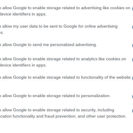
uelga de transporte público pueda estar
o allow Google to enable storage related to advertising like cookies on
ión, se defiende la necesidad de la huelga para
evice identifiers in apps.
y digno” y se afirma que las reivindicaciones
o allow my user data to be sent to Google for online advertising
s.
de trabajo”. El mensaje concluye con un
on la prestación de un servicio de transporte
to allow Google to send me personalized advertising.
o allow Google to enable storage related to analytics like cookies on
evice identifiers in apps.
o allow Google to enable storage related to functionality of the website
o allow Google to enable storage related to personalization.
la comparsa de Punta Umbría a las víctimas del
o allow Google to enable storage related to security, including
cation functionality and fraud prevention, and other user protection.