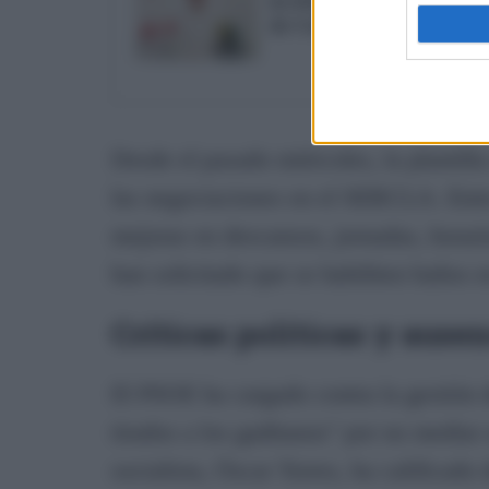
El PSOE reclama a Bruno 
de Cádiz tras las quejas d
Desde el pasado miércoles, la plantilla
las negociaciones en el SERCLA. Entre
mejoras en descansos, jornadas, horari
han solicitado que se habiliten baños 
Críticas políticas y ause
El PSOE ha cargado contra la gestión d
tirados a los gaditanos" por no mediar 
socialista, Óscar Torres, ha calificado 