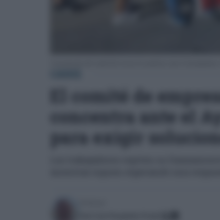
Concentración del comité del servicio de autobuses ante el Ayuntamiento.
CÁDIZ
El comité de empres
concentra ante el A
para exigir solucion
Los trabajadores repiten su llamamien
mientras siguen esperando una respue
Escrito por:
José Luis Porquicho Prada