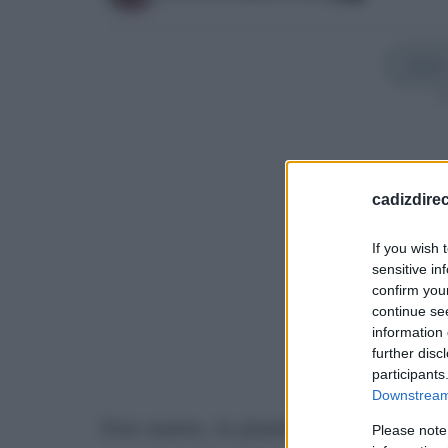
Añadir
Sí
cadizdire
If you wish 
sensitive in
confirm you
continue se
information 
further disc
participants
Downstream 
Este martes, la plantilla del servicio
Please note