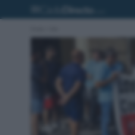
Portada
»
Cádiz