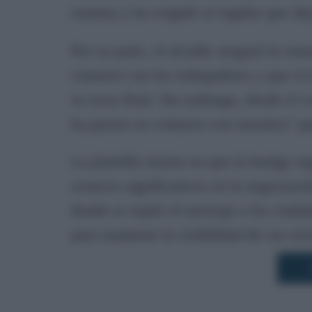
semana y ha exigido al regidor que dej
Por su parte, el alcalde aseguró la se
contacto con los trabajadores y que el 
su recta final. Sin embargo, desde el 
ha puesto en contacto con nosotros" pa
La plantilla insiste en que la huelga s
avances significativos en la negociaci
donde se repite el mensaje a los ciudad
para mantener la visibilidad de sus rei