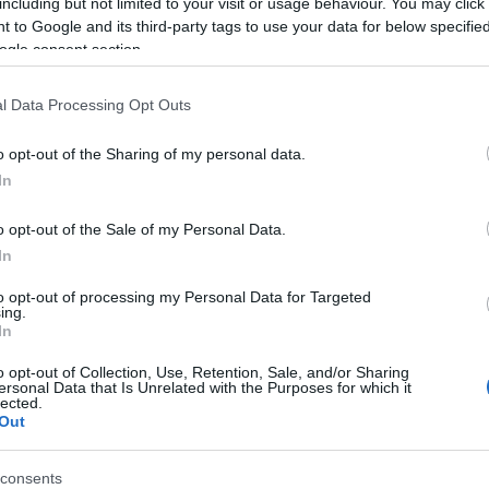
including but not limited to your visit or usage behaviour. You may click 
n la que inicio la semana. Representantes de la
 to Google and its third-party tags to use your data for below specifi
ogle consent section.
entración a las puertas del Ayuntamiento, en la
l Data Processing Opt Outs
e empresa, busca visibilizar la continuidad del
o opt-out of the Sharing of my personal data.
In
storio que medie de forma activa para desbloquear
o opt-out of the Sale of my Personal Data.
In
ó a la concentración en la Plaza de España.
to opt-out of processing my Personal Data for Targeted
ing.
 otro, uno detrás de otro", ha expresado
In
é de empresa. Durante la acción, el comité ha
o opt-out of Collection, Use, Retention, Sale, and/or Sharing
ersonal Data that Is Unrelated with the Purposes for which it
con el manifiesto leído en días anteriores.
lected.
Out
una disculpa: “Estimado usuario, queremos pedir
consents