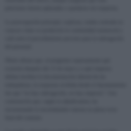
peticiones fueron aplazadas o quedaron sin respuesta.
La preocupación principal, explican, estaba centrada en
conocer cómo se produciría la continuidad asistencial y
cuál sería el procedimiento previsto para la subrogación
del personal.
Óbolo afirma que, al preguntar expresamente qué
ocurriría después del 15 de mayo y a qué empresa
debían facilitar la documentación laboral de las
trabajadoras, la respuesta recibida desde el Ayuntamiento
fue que “no hay subrogación, no hay empresa”. Una
contestación que, según la adjudicataria, ha
incrementado la incertidumbre interna en plena recta
final del contrato.