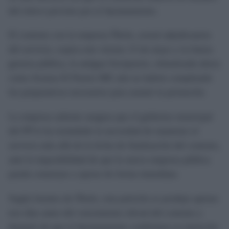
del relevo previsto por el Ayuntamiento.
El contrato con la empresa Óbolo, actual adjudicataria
del servicio, expira este viernes 15 de mayo y la futura
gestora pública, la antigua Suvipuerto, rebautizada ahora
como Avanza El Puerto MP, aún no habría completado
los preparativos necesarios para asumir la prestación.
La empresa saliente asegura que el gobierno municipal
del PP le ha trasladado la necesidad de mantener el
servicio más allá de la fecha de finalización del contrato,
ante la imposibilidad de que la nueva empresa pública
pueda comenzar a operar de forma inmediata.
Según fuentes de Óbolo, esta petición se produjo apenas
tres días antes del vencimiento oficial del contrato y
después de que el Ayuntamiento confirmara su intención