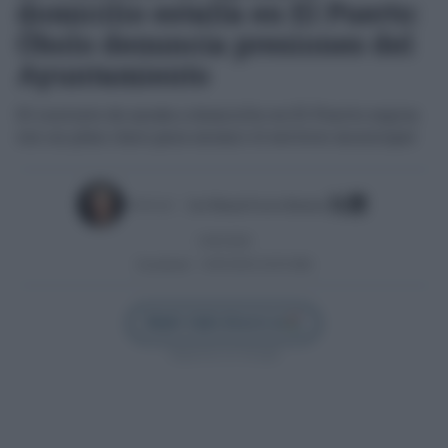
domicilio estalla en El Puerto:
Óbolo denuncia presiones del
Ayuntamiento
El contrato de ayuda a domicilio en El Puerto expira
sin un plan claro para asumir el servicio municipal
Escrito por:
José Manuel García Bautista
14/05/2026
Actualizado:
14/05/2026 (10:03 AM)
Añadir Cádiz Directo en
Síguenos en Google