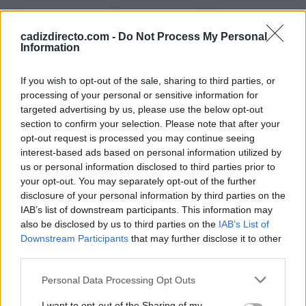
Por el momento, el Ayuntamiento de El Puerto no ha
aclarado públicamente cómo se desarrollará el relevo ni
cadizdirecto.com -
Do Not Process My Personal
Information
qué fórmula permitirá garantizar la continuidad del
servicio desde este viernes. Tampoco ha detallado si la
If you wish to opt-out of the sale, sharing to third parties, or
empresa municipal estará operativa a tiempo ni cuál será
processing of your personal or sensitive information for
targeted advertising by us, please use the below opt-out
la situación laboral de las auxiliares que actualmente
section to confirm your selection. Please note that after your
trabajan para Óbolo.
opt-out request is processed you may continue seeing
interest-based ads based on personal information utilized by
us or personal information disclosed to third parties prior to
TEMAS:
Puerto de Santa María
your opt-out. You may separately opt-out of the further
disclosure of your personal information by third parties on the
Más de Cádiz
IAB’s list of downstream participants. This information may
also be disclosed by us to third parties on the
IAB’s List of
Downstream Participants
that may further disclose it to other
third parties.
Please note that this website/app uses one or more Google
Personal Data Processing Opt Outs
services and may gather and store information including but
not limited to your visit or usage behaviour. You may click to
I want to opt-out of the Sharing of my