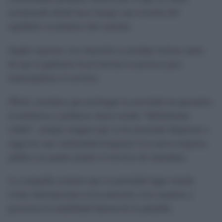
reclamando desde hace tiempo una revisión del
equilibrio económico del contrato.
Según exponen, esa situación se produjo incluso antes
de que el gobierno local iniciara el proceso para
municipalizar el servicio.
Óbolo considera que prolongar la actividad sin garantías
económicas y jurídicas claras resulta “difícilmente
viable”, aunque asegura que se ha mostrado dispuesta a
negociar una continuidad temporal si la nueva empresa
pública no puede asumir el servicio de inmediato.
La compañía sostiene que su prioridad sigue siendo
evitar interrupciones en la atención a los usuarios y
preservar la estabilidad laboral de la plantilla.