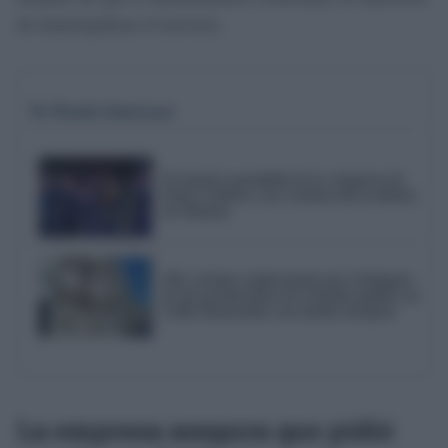
de municipalizar el servicio.
Te Puede Interesar
El emotivo pasodoble de la comparsa de
Punta Umbría a las víctimas del accidente
de Adamuz
AIG reclama explicaciones por el bloqueo
de dos promociones de vivienda pública en
Cádiz financiadas con fondos europeos
La empresa asegura que pidió