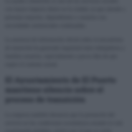
La ayuda a domicilio es uno de los servicios sociales
con mayor impacto diario en la ciudad, ya que atiende a
personas mayores, dependientes y usuarios con
necesidades asistenciales continuadas.
La ausencia de información oficial sobre el mecanismo
de transición ha generado inquietud entre trabajadoras y
familias usuarias, especialmente a pocos días de que
expire el contrato actual.
El Ayuntamiento de El Puerto
mantiene silencio sobre el
proceso de transición
La empresa también denuncia que la prestación del
servicio en las condiciones económicas actuales le está
ocasionando pérdidas, motivo por el que ya venía