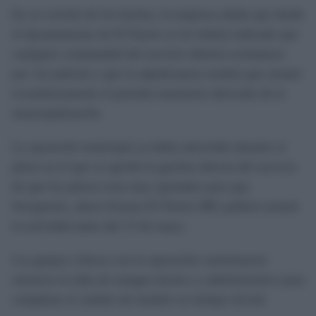
En su versión de los hechos, la empresa añade que desde
el Ayuntamiento de El Puerto se les habría indicado que
cualquier continuidad del servicio debería reclamarse
por vía judicial y que la adjudicataria tendría que asumir
económicamente el periodo transitorio derivado de la
municipalización.
La oposición municipal ya había advertido durante el
pleno en el que se aprobó la gestión directa del servicio
de que los plazos eran muy ajustados para que
Suvipuerto, ahora Avanza El Puerto MP, pudiera asumir
la actividad antes del 15 de mayo.
Los grupos críticos con la operación cuestionaron
entonces la falta de margen técnico y administrativo para
completar el cambio de modelo en tiempo récord.