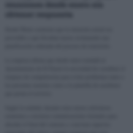
reuniones desde enero sin
obtener respuesta
Desde Óbolo sostienen que la situación actual era
previsible y que llevaban meses reclamando una
planificación ordenada del proceso de transición.
La empresa afirma que desde enero trasladó al
Ayuntamiento de El Puerto la necesidad de coordinar el
traspaso de competencias para evitar problemas tanto a
las personas usuarias como a la plantilla de auxiliares
que presta el servicio.
Según la entidad, durante estos meses solicitaron
reuniones y enviaron comunicaciones formales para
abordar el final del contrato y concretar aspectos
esenciales del relevo, aunque aseguran que esas