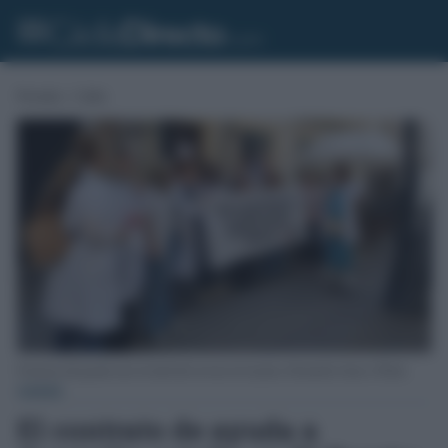
Portada
»
Cádiz
Protestas del pasado mes de abril del servicio de Ayuda a Domicilio frente a Óbolo.
CÁDIZ
El contrato de ayuda a