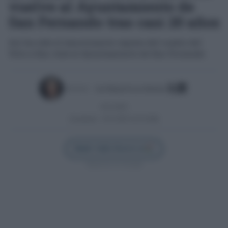
vuelve al Ayuntamiento de
San Fernando tras casi 20 años
Así ha sido el emocionante regreso del cuadro del
Voto a San José al Ayuntamiento de San Fernando
Escrito por:
José Manuel García Bautista
10/11/2025
Actualizado:
10/11/2025 (10:19 AM)
Añadir Cádiz Directo en
Síguenos en Google