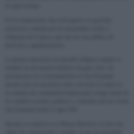
en aquel tiempo.
En la composición, San José aparece en posición
protectora, rodeado por las autoridades civiles y
religiosas de la época, que dan un voto público de
devoción y agradecimiento.
La pintura representa un episodio religioso aunque es
también un documento histórico de gran valor. Su
permanencia en el Ayuntamiento en San Fernando
durante más de doscientos años convirtió el cuadro en
un símbolo de continuidad institucional, testigo mudo de
los cambios sociales, políticos y culturales que ha vivido
San Fernando desde el siglo XIX.
Durante su estancia en el Museo Histórico, la obra fue
objeto de conservación y estudio, lo que ha permitido