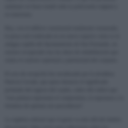
mantener en buen estado toda su policromía original y
su estructura.
Hoy, con el edificio consistorial totalmente restaurado,
la pieza será reubicada en un nuevo espacio como es la
antigua capilla del Ayuntamiento de San Fernando, un
enclave recuperado tras las obras de rehabilitación que
realza el carácter espiritual y patrimonial del conjunto.
El acto de recepción fue encabezado por la alcaldesa
Patricia Cavada, que quiso destacar el significado
profundo del regreso del cuadro, sobre ello indicó que
“esta pintura representa el compromiso, la esperanza y la
fortaleza de quienes nos precedieron”.
La regidora subrayó que el gesto va más allá del ámbito
devocional “debe servir para reflexionar sobre los