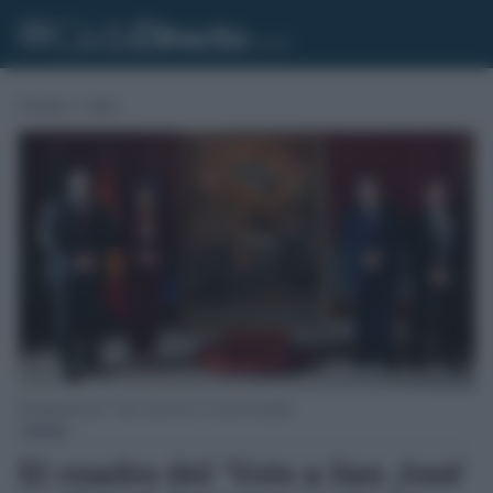
Portada
»
Cádiz
Recuperación de "Voto a San José" en San Fernando.
CÁDIZ
El cuadro del 'Voto a San José'