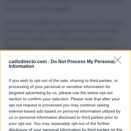
cuando se anunció oficialmente la intención de devolver
la obra a su ubicación original.
La jornada del regreso del "Voto a San José" se vivió en
San Fernando como una auténtica celebración ya que
para muchos isleños, el cuadro representa una parte
fundamental de su identidad, un lazo entre el pasado y el
presente que trasciende lo religioso y se convierte en
cadizdirecto.com -
Do Not Process My Personal
símbolo de perseverancia y gratitud colectiva.
Information
El Ayuntamiento recupera una obra de arte y un
If you wish to opt-out of the sale, sharing to third parties, or
fragmento de su propia Historia, el cuadro de Riedmayer
processing of your personal or sensitive information for
targeted advertising by us, please use the below opt-out
vuelve a ocupar un lugar de honor en el consistorio
section to confirm your selection. Please note that after your
isleño.
opt-out request is processed you may continue seeing
interest-based ads based on personal information utilized by
us or personal information disclosed to third parties prior to
TEMAS:
Noticias de San Fernando
your opt-out. You may separately opt-out of the further
disclosure of your personal information by third parties on the