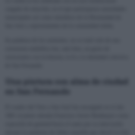
La vuelta se ha celebrado con un acto institucional
cargado de emoción, en el que participaron autoridades
municipales así como miembros de la Hermandad de
San José y representantes de la comunidad isleña.
En palabras de los asistentes, no se trató solo de una
ceremonia simbólica fue, más bien, un gesto de
reencuentro con la historia, la fe y la identidad colectiva
de San Fernando.
Una pintura con alma de ciudad
en San Fernando
El cuadro del Voto a San José fue encargado en el año
1801 al pintor alemán Francisco Javier Riedmayer como
expresión de gratitud hacia el santo por su intercesión
durante la epidemia de fiebre amarilla que afectó La Isla