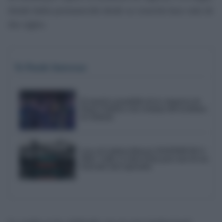
donde había permanecido desde su creación hace más de
dos siglos.
Te Puede Interesar
El emotivo pasodoble de la comparsa de
Punta Umbría a las víctimas del accidente
de Adamuz
Love of Lesbian liderará NOSINMÚSICA
2026: Cádiz ya tiene fecha para uno de sus
festivales más esperados