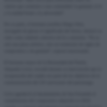
valores que sostienen a una comunidad: la gratitud, la fe
y la unidad frente a la adversidad”.
Por su parte, el hermano josefino Diego Ortiz,
encargado de glosar el significado del lienzo, destacó su
valor como símbolo colectivo de fe y memoria. “No es
solo una pieza artística, sino un testimonio de siglos de
compromiso y de gratitud”, expresó emocionado.
El hermano mayor de la Hermandad del Patrón,
Alejandro Leiva, recordó durante su intervención que la
recuperación del cuadro era parte de los objetivos de la
conmemoración del 225 aniversario del patronazgo.
Leiva agradeció al Ayuntamiento de San Fernando el
cumplimiento del compromiso adquirido en 2019,