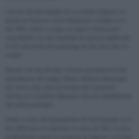
Casi dos décadas después de su traslado temporal, la
pintura de Francisco Javier Riedmayer, fechada en el
año 1801, vuelve a ocupar un espacio institucional
coincidiendo con una efeméride de especial significado:
el 225 aniversario del patronazgo de San José sobre la
ciudad.
Durante casi dos décadas, el lienzo permaneció en las
dependencias del antiguo Museo Histórico Municipal,
que sirvió como sede provisional del Consistorio
mientras se acometían diferentes obras de rehabilitación
del edificio principal.
Desde el cierre del Ayuntamiento de San Fernando en el
año 2006 hasta su reapertura en marzo de 2021, la obra
de Riedmayer esperó el momento de regresar a su hogar,