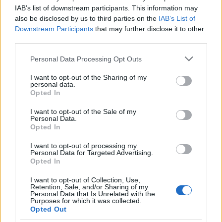
Más de Cádiz
IAB’s list of downstream participants. This information may
also be disclosed by us to third parties on the
IAB’s List of
Downstream Participants
that may further disclose it to other
third parties.
Please note that this website/app uses one or more Google
Personal Data Processing Opt Outs
services and may gather and store information including but
not limited to your visit or usage behaviour. You may click to
I want to opt-out of the Sharing of my
personal data.
grant or deny consent to Google and its third-party tags to
Opted In
use your data for below specified purposes in below Google
consent section.
I want to opt-out of the Sale of my
Personal Data.
Opted In
I want to opt-out of processing my
Personal Data for Targeted Advertising.
Opted In
I want to opt-out of Collection, Use,
Retention, Sale, and/or Sharing of my
Personal Data that Is Unrelated with the
Purposes for which it was collected.
Opted Out