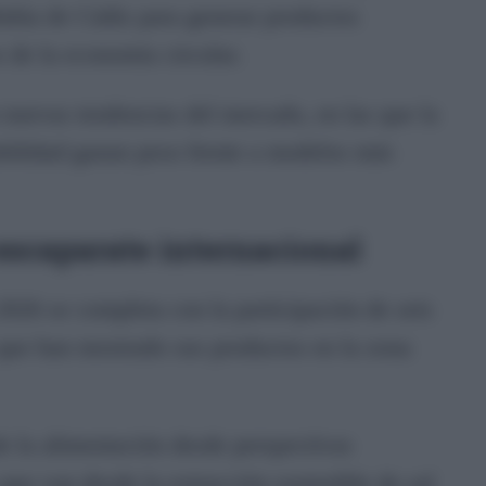
Bahía de Cádiz para generar productos
s de la economía circular.
 nuevas tendencias del mercado, en las que la
zabilidad ganan peso frente a modelos más
 escaparate internacional
026 se completa con la participación de seis
 que han mostrado sus productos en la zona
e la alimentación desde perspectivas
que van desde la extracción sostenible de sal