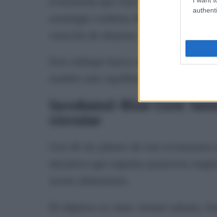
ecosistema que está posicionando a la 
authenti
estrategia combina desarrollo empresa
creación de alianzas con entidades y 
Este enfoque busca no solo generar ac
modelo más equilibrado, sostenible y c
Incubazul-Blue Core: tale
circular
Uno de los pilares de este ecosistema
iniciativa que impulsa proyectos empre
sector alimentario.
El objetivo es claro: retener talento, 