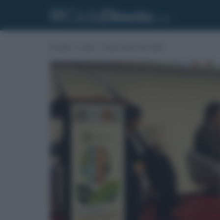
Portada
»
Cádiz
»
Zona Franca de Cádiz