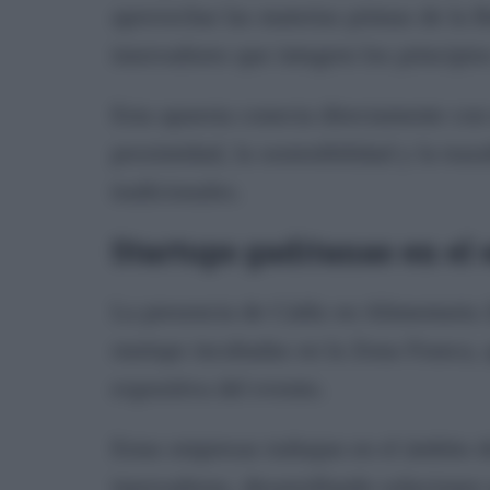
aprovechar las materias primas de la 
innovadores que integren los principio
Esta apuesta conecta directamente con
proximidad, la sostenibilidad y la tra
tradicionales.
Startups gaditanas en el
La presencia de Cádiz en Alimentaria 2
startups incubadas en la Zona Franca,
expositiva del evento.
Estas empresas trabajan en el ámbito d
innovadoras, desarrollando soluciones 