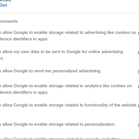
Out
consents
l énfasis en la importancia de la formación y la
o allow Google to enable storage related to advertising like cookies on
 empresas al consumidor final y generar
evice identifiers in apps.
 exigente.
o allow my user data to be sent to Google for online advertising
s.
o de Economía Azul
to allow Google to send me personalized advertising.
intervención ha servido también para mostrar la
o allow Google to enable storage related to analytics like cookies on
 Zona Franca de Cádiz. Un modelo que ha
evice identifiers in apps.
un enfoque centrado en la innovación y la
o allow Google to enable storage related to functionality of the website
o allow Google to enable storage related to personalization.
incipal de esta transformación, articulando un
o allow Google to enable storage related to security, including