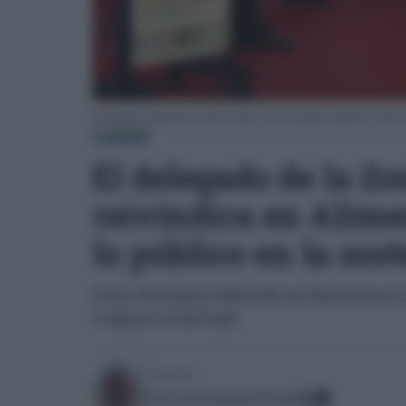
El delegado especial de la Zona Franca, Fran González, durante su interv
CÁDIZ
El delegado de la Z
reivindica en Alimen
lo público en la sos
Fran González defiende en Barcelona 
y apoyo a startups
Escrito por:
José Luis Porquicho Prada