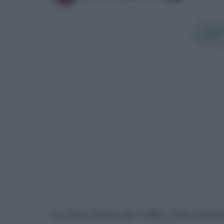
Añadir
Sí
La Zona Franca de Cádiz, Fran Gonzál