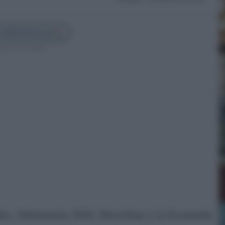
 Cádiz Directo en
guenos en Google
ez, Alimentaria 2026, Barcelona y la Economía