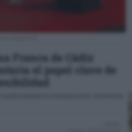
ención en Alimentaria 2026.
ona Franca de Cádiz
taria el papel clave de
tenibilidad
el modelo basado en Economía Azul, innovación
24/03/2026
Actualizado:
24/03/2026 (14:45 PM)