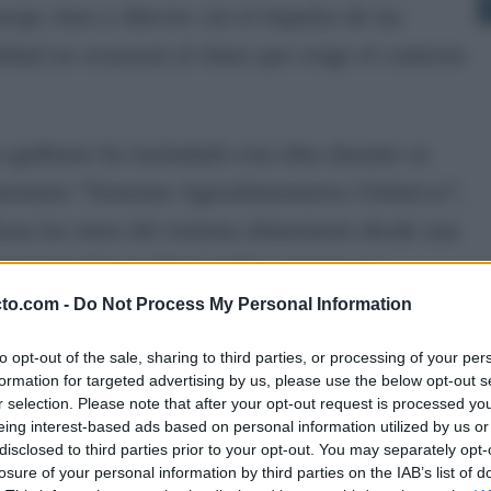
aje claro y directo: sin el impulso de las
lidad no avanzará al ritmo que exige el contexto
 gaditano ha trasladado esta idea durante su
mentaria “Sistemas Agroalimentarios Global.es”,
izan los retos del sistema alimentario desde una
epresentantes institucionales, empresas y
cto.com -
Do Not Process My Personal Information
to opt-out of the sale, sharing to third parties, or processing of your per
onda “El valor de la sostenibilidad en un
formation for targeted advertising by us, please use the below opt-out s
ndido que las administraciones públicas deben
r selection. Please note that after your opt-out request is processed y
eing interest-based ads based on personal information utilized by us or
reguladoras, sino como agentes impulsores del
disclosed to third parties prior to your opt-out. You may separately opt-
losure of your personal information by third parties on the IAB’s list of