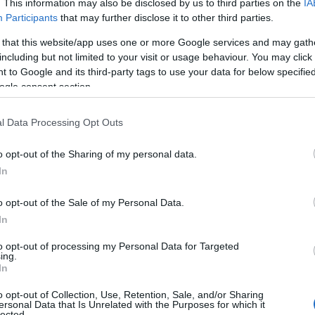
. This information may also be disclosed by us to third parties on the
IA
Participants
that may further disclose it to other third parties.
 sector público debe actuar como referente,
 that this website/app uses one or more Google services and may gath
nto y recursos que permitan a empresas y
including but not limited to your visit or usage behaviour. You may click 
 to Google and its third-party tags to use your data for below specifi
stenibles.
ogle consent section.
l Data Processing Opt Outs
o opt-out of the Sharing of my personal data.
In
la comparsa de Punta Umbría a las víctimas del
o opt-out of the Sale of my Personal Data.
In
to opt-out of processing my Personal Data for Targeted
ing.
s por el bloqueo de dos promociones de vivienda
In
das con fondos europeos
o opt-out of Collection, Use, Retention, Sale, and/or Sharing
ersonal Data that Is Unrelated with the Purposes for which it
lected.