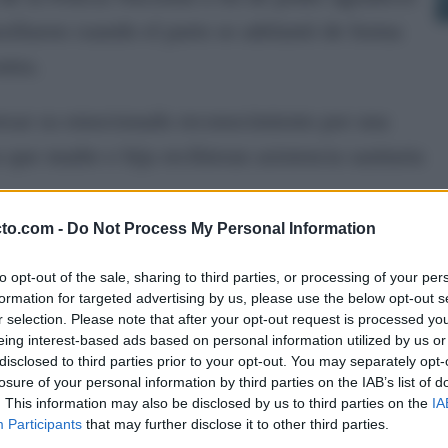
xiliaron cuando el parto se adelantó de forma
ntra.
presar su emocionado reconocimiento por una
que madre e hija recibieran asistencia sanitaria
cto.com -
Do Not Process My Personal Information
 por la rapidez de la Policía
to opt-out of the sale, sharing to third parties, or processing of your per
formation for targeted advertising by us, please use the below opt-out s
r selection. Please note that after your opt-out request is processed y
eing interest-based ads based on personal information utilized by us or
disclosed to third parties prior to your opt-out. You may separately opt-
losure of your personal information by third parties on the IAB’s list of
. This information may also be disclosed by us to third parties on the
IA
Participants
that may further disclose it to other third parties.
la comparsa de Punta Umbría a las víctimas del