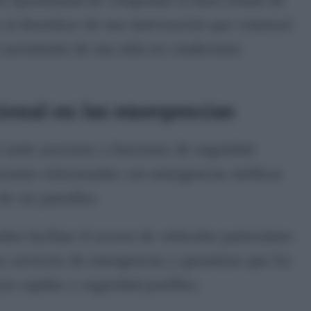
ro al desenlace de una intervención que comenzó
l nacimiento de una niña en condiciones
cional en las emergencias
 suele asociarse a funciones de seguridad
enciones relacionadas con emergencias médicas
de sus patrullas.
den facilitar el acceso de vehículos particulares
os servicios de emergencias y garantizar que los
or rapidez y seguridad posibles.