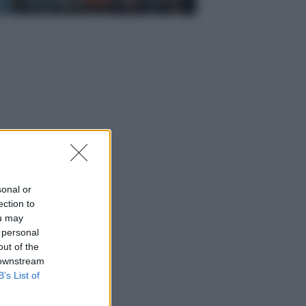
sonal or
ection to
ou may
 personal
out of the
 downstream
B’s List of