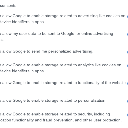
 añadida. El nacimiento no estaba previsto para
consents
abía llegado a término, lo que incrementaba el
o allow Google to enable storage related to advertising like cookies on
 médica inmediata.
evice identifiers in apps.
o allow my user data to be sent to Google for online advertising
on los dispositivos prioritarios de su vehículo y
s.
paso entre el tráfico hasta el Hospital Pascual
to allow Google to send me personalized advertising.
no de los agentes alertó al personal sanitario
o allow Google to enable storage related to analytics like cookies on
evice identifiers in apps.
da al Hospital Universitario Puerta del Mar,
o allow Google to enable storage related to functionality of the website
mena.
o allow Google to enable storage related to personalization.
o cargado de emoción
o allow Google to enable storage related to security, including
cation functionality and fraud prevention, and other user protection.
la niña en buen estado de salud, la familia