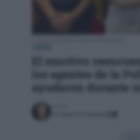
Los padres de Jimena junto a los agentes de la Policía Nacional.
CÁDIZ
El emotivo reencuen
los agentes de la Pol
ayudaron durante u
Escrito por:
José Manuel García Bautista
Añadir