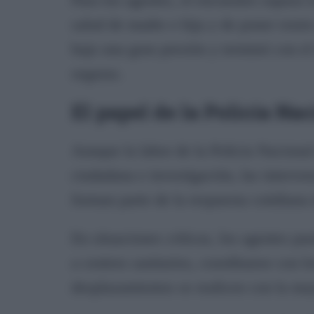
salud de madre e hija y de poner rost
bajo una gran presión y terminó con e
seguras.
El papel de la Policía Na
Aunque la labor de la Policía Nacional
ciudadana e investigación, las interv
forman parte de la respuesta cotidiana 
En situaciones críticas, los agentes pue
a centros sanitarios, coordinarse con l
desplazamientos se realicen con la may