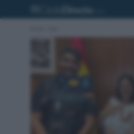
Portada
»
Cádiz