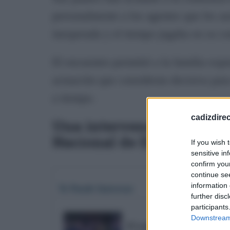
personalmente a los agentes que les au
inesperada y el tiempo jugaba en su co
El encuentro permitió a la familia ex
actuación que consideran decisiva para 
a tiempo.
cadizdire
Una intervención marcada
Nacional de El Puerto
If you wish 
sensitive in
confirm you
continue se
information 
Te Puede Interesar
further disc
participants
Downstream 
El emotivo pasodoble de 