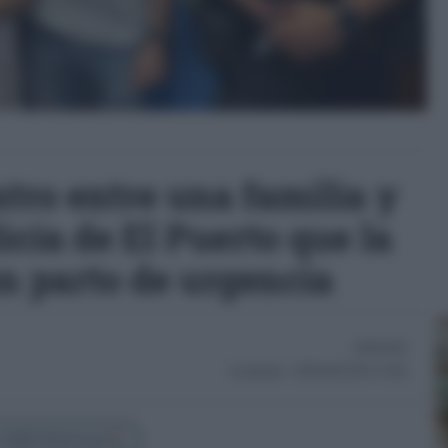
tro entre una familia y
icía de El Puerto que la
n parto de urgencia
26/06/2026
Actualizado:
26/06/2026 (09:14 AM)
 Cádiz Directo en