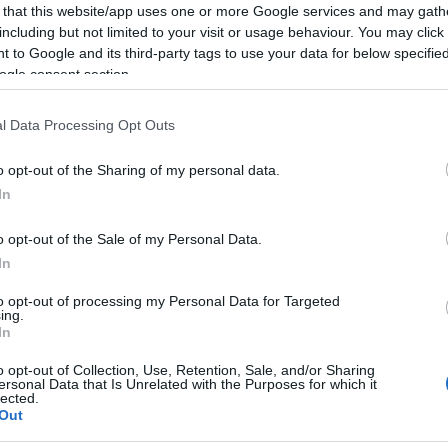
 that this website/app uses one or more Google services and may gath
including but not limited to your visit or usage behaviour. You may click 
 to Google and its third-party tags to use your data for below specifi
ogle consent section.
García que reactive el mantenimiento de los barrios
e los vecinos
l Data Processing Opt Outs
o opt-out of the Sharing of my personal data.
In
 16 de marzo, cuando varios agentes del Grupo
o opt-out of the Sale of my Personal Data.
In
atender otro servicio urgente.
to opt-out of processing my Personal Data for Targeted
ing.
l conductor de un turismo les reclamaba ayuda
In
mprobaron que transportaba a su mujer,
o opt-out of Collection, Use, Retention, Sale, and/or Sharing
ersonal Data that Is Unrelated with the Purposes for which it
nminente.
lected.
Out