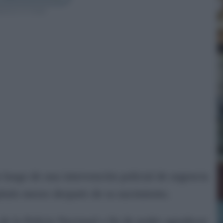
guenos en Google
 luego de una intervención policial de urgencia
pítulo meses después de su nacimiento.
de la Policía Nacional a fin de poder agradecer