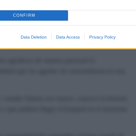
encontrarse con los policías que participaron en
CONFIRM
s a la pequeña y compartir con ellos un momento
Data Deletion
Data Access
Privacy Policy
e marzo.
ían agradecer de manera personal la
uilidad que los agentes les transmitieron en una
 cuando Jimena sea mayor, conozca la historia
 a que pudiera llegar al hospital en el momento
 la oportunidad de comprobar el buen estado de