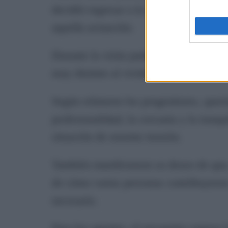
decidió regresar a la comisaría para re
aquella actuación.
Durante la visita pudieron presentarle
muy distinto al vivido aquella noche d
Según relataron los progenitores, quer
profesionalidad, la cercanía y la tranq
situación de enorme tensión.
También manifestaron su deseo de que,
de cómo varias personas contribuyeron
necesario.
Para los agentes, el encuentro supuso