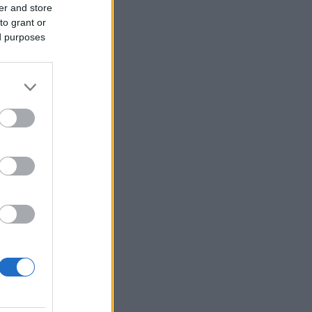
er and store
to grant or
ed purposes