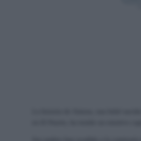
Sí
La historia de Jimena, una bebé nacida
en El Puerto, ha tenido un emotivo ca
Sus padres han acudido a la comisaría 