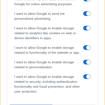
Google for online advertising purposes.
I want to allow Google to send me
personalized advertising.
I want to allow Google to enable storage
related to analytics like cookies on web or
device identifiers in apps.
I want to allow Google to enable storage
related to functionality of the website or app.
I want to allow Google to enable storage
related to personalization.
I want to allow Google to enable storage
INFORMACIÓN LEGAL Y POLÍTICA DE PRIVACIDAD
related to security, including authentication
functionality and fraud prevention, and other
user protection.
QUIENES SOMOS
CONTACTO