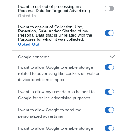
I want to opt-out of processing my
Personal Data for Targeted Advertising.
Opted In
I want to opt-out of Collection, Use,
Retention, Sale, and/or Sharing of my
Personal Data that Is Unrelated with the
Purposes for which it was collected.
Opted Out
Google consents
I want to allow Google to enable storage
related to advertising like cookies on web or
device identifiers in apps.
I want to allow my user data to be sent to
Google for online advertising purposes.
I want to allow Google to send me
personalized advertising.
I want to allow Google to enable storage