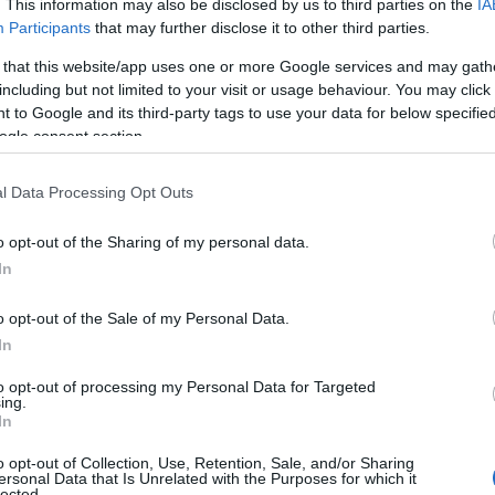
. This information may also be disclosed by us to third parties on the
IA
ima y el propio Levante.
Participants
that may further disclose it to other third parties.
 that this website/app uses one or more Google services and may gath
tropicales antes de acabar mayo, especialmente
including but not limited to your visit or usage behaviour. You may click 
 to Google and its third-party tags to use your data for below specifi
no, con mínimas que podrían quedarse por encima
ogle consent section.
onsecutivos.
l Data Processing Opt Outs
o opt-out of the Sharing of my personal data.
In
o opt-out of the Sale of my Personal Data.
la comparsa de Punta Umbría a las víctimas del
In
to opt-out of processing my Personal Data for Targeted
ing.
In
García que reactive el mantenimiento de los barrios
o opt-out of Collection, Use, Retention, Sale, and/or Sharing
e los vecinos
ersonal Data that Is Unrelated with the Purposes for which it
lected.