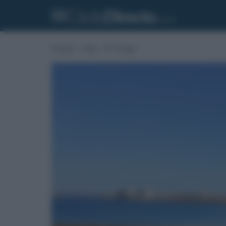
Portada
»
Cádiz
»
El Tiempo