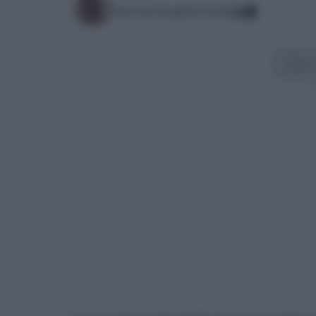
José Luis Porquicho Prada
Añadir
Sí