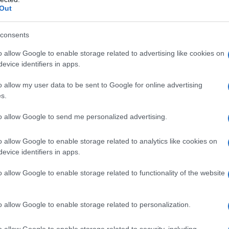
Out
consents
lógicas de Cádiz según la
o allow Google to enable storage related to advertising like cookies on
evice identifiers in apps.
o allow my user data to be sent to Google for online advertising
 en cuatro grandes zonas meteorológicas de
s.
nder mejor por qué el mismo episodio de Levante
to allow Google to send me personalized advertising.
 según la zona.
o allow Google to enable storage related to analytics like cookies on
evice identifiers in apps.
ncia Cádiz capital e incluye buena parte de la
o allow Google to enable storage related to functionality of the website
rá una de las zonas afectadas por los avisos
mperaturas más suaves que el interior.
o allow Google to enable storage related to personalization.
erencia Jerez de la Frontera. Será la zona donde
o allow Google to enable storage related to security, including