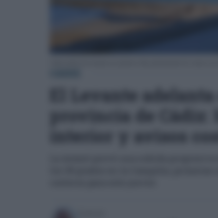
Cádiz tendrá esta semana sus primeros días prácticamente de verano en e
CÁDIZ
El Levante adelanta 
provincia de Cádiz: 
interior y avisos cos
La Aemet prevé una subida progresiva 
los 38 grados en la Campiña, primeras
costeros para este jueves
Escrito por: