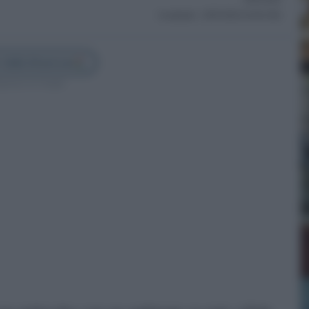
Actualizado:
20/05/2026 (10:46 AM)
 Cádiz Directo en
guenos en Google