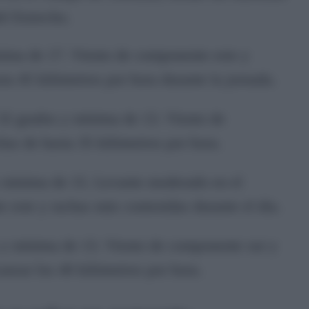
el Estrecho.
ima de 17. Viento de componente este y
sta 45 kilómetros por hora durante la jornada.
2 grados y mínima de 13. Viento de
has de hasta 35 kilómetros por hora.
mínima de 15. Levante moderado en el
 este y rachas más contenidas durante el día.
y mínima de 13. Viento de componente sur y
anzar los 40 kilómetros por hora.