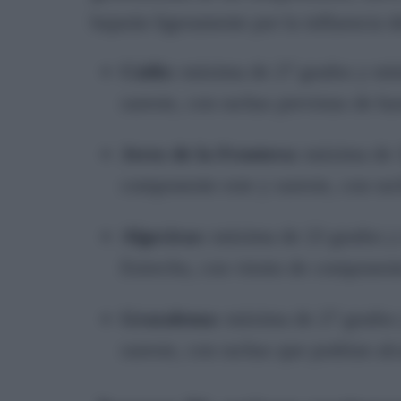
bajarán ligeramente por la influencia d
Cádiz:
máxima de 27 grados y mín
sureste, con rachas previstas de ha
Jerez de la Frontera:
máxima de 3
componente este y sureste, con rac
Algeciras:
máxima de 23 grados y 
Estrecho, con viento de componente
Grazalema:
máxima de 27 grados 
sureste, con rachas que podrían alc