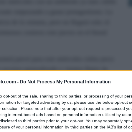
ste miércoles con un ambiente ya más cálido
evante empezando a ganar protagonismo. La
icia de la semana, pero no llegará sola: el
nómenos costeros este jueves en el litoral
emet) prevé para este miércoles cielos poco
 ascenso generalizado y vientos flojos de
os durante la tarde. En el Estrecho habrá
cto.com -
Do Not Process My Personal Information
cartar rachas ocasionalmente muy fuertes.
to opt-out of the sale, sharing to third parties, or processing of your per
formation for targeted advertising by us, please use the below opt-out s
emana. El interior de la provincia será la zona
r selection. Please note that after your opt-out request is processed y
eing interest-based ads based on personal information utilized by us or
 acercarse a los 38 grados en municipios de la
disclosed to third parties prior to your opt-out. You may separately opt-
oral y el Campo de Gibraltar mantendrán valores
losure of your personal information by third parties on the IAB’s list of