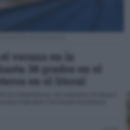
l mes de mayo. Foto: José Luis Porquicho Prada.
el verano en la
hasta 38 grados en el
teros en el litoral
de las temperaturas, con máximas cercanas a
 noches tropicales y avisos por fenómenos
20/05/2026