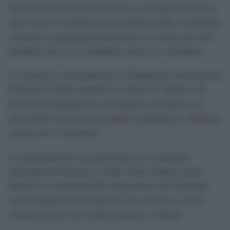
desarrollará entre finales de junio y mediados de julio y
que volverá a combinar actos institucionales, actividades
culturales, propuestas gastronómicas y eventos de ocio
dirigidos tanto a la ciudadanía como a los visitantes.
La iniciativa, coordinada por la Delegación municipal de
Personas LGTBI, mantiene la misión, el objetivo, de
promover la igualdad, la visibilidad y el respeto a la
diversidad a través de una agenda repartida por distintos
espacios de la localidad.
La programación fue presentada por el delegado
municipal de Personas LGTBI, Pablo Gómez, quien
destacó la continuidad del compromiso del municipio
con la defensa de los derechos del colectivo y con la
construcción de una ciudad inclusiva y abierta.