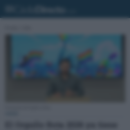
Portada
»
Cádiz
Presentación del Orgullo en Rota.
CÁDIZ
El Orgullo Rota 2026 ya tiene