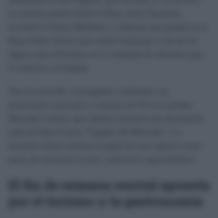
La marcha partirá desde la Plaza Jesús Nazareno,
recorrerá el Paseo Marítimo y realizará una parada en la
Plaza Pedro Zerolo para rendir homenaje a una de las
figuras más relevantes en la conquista de derechos para
el colectivo en España.
Tras el recorrido, el programa continuará con
actuaciones musicales y sesiones de DJ en el propio
Mercado Central, que además estrenará una decoración
especial bajo el lema “Orgullo del Mercado”. La
iniciativa busca reforzar el papel de este espacio como
punto de encuentro social, comercial y gastronómico.
El fin de semana central apuesta
por el turismo y la gastronomía