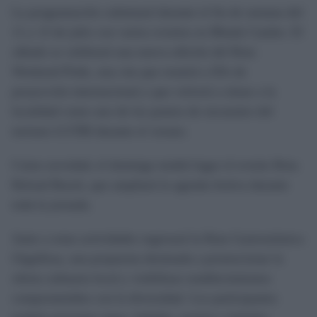
La programación culminará durante el fin de semana del
11 y 12 de julio con varios eventos en Bhuda Candor. El
sábado se celebrará una nueva edición del Rota
Weekend Pride, una cita que reunirá a DJs de
proyección internacional y que volverá a situar a la
localidad como uno de los puntos de encuentro del
turismo LGTBI durante el verano.
Como novedad, el domingo tendrá lugar el evento Rota
Reload Beach, que ampliará la agenda festiva durante
toda la jornada.
Junto a estas actividades regresará la Ruta Gastronómica
Orgullosa, una propuesta destinada a promocionar la
oferta culinaria local y visibilizar establecimientos
comprometidos con la diversidad. Los participantes