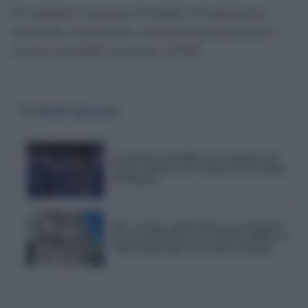
El calendario incorpora actividades reivindicativas,
homenajes, espectáculos, encuentros gastronómicos y
eventos vinculados al turismo LGTBI.
Te Puede Interesar
El emotivo pasodoble de la comparsa de
Punta Umbría a las víctimas del accidente
de Adamuz
AIG reclama explicaciones por el bloqueo
de dos promociones de vivienda pública en
Cádiz financiadas con fondos europeos