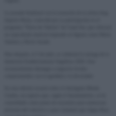
Orgullo.
La jornada finalizará con la actuación de la artista drag
Imperio Reina, conocida por su participación en el
programa “Tierra de Talento” de Canal Sur, que ofrecerá
un espectáculo musical inspirado en figuras como María
Jiménez y Rocío Jurado.
Días después, el 3 de julio, se celebrará la entrega de la
distinción Establecimiento Orgulloso 2026. Este
reconocimiento distingue a negocios locales
comprometidos con la igualdad y la diversidad.
En esta edición recaerá sobre el chiringuito Bhuda
Candor, un espacio que, según el Ayuntamiento, se ha
consolidado como punto de encuentro para numerosas
personas del colectivo y para visitantes que eligen Rota