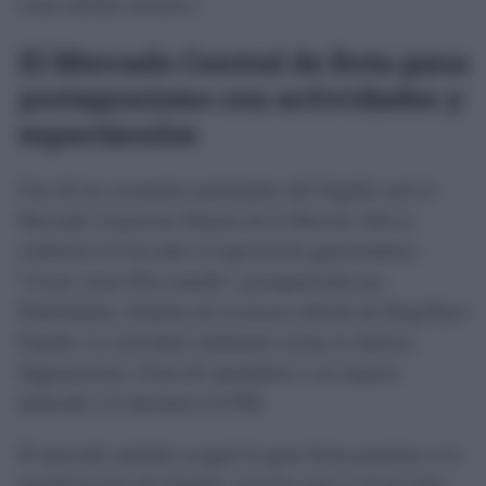
como destino turístico.
El Mercado Central de Rota gana
protagonismo con actividades y
espectáculos
Uno de los escenarios principales del Orgullo será el
Mercado Central de Abastos de la Merced. Allí se
celebrará el 9 de julio el espectáculo gastronómico
“Come como Dios manda”, protagonizado por
Pinkchadora, finalista de la tercera edición de Drag Race
España. La actividad combinará cocina en directo,
degustaciones, firma de ejemplares y un espacio
dedicado a la literatura LGTBI.
El mercado también acogerá la gran fiesta posterior a la
manifestación del Orgullo, prevista para el 10 de julio.