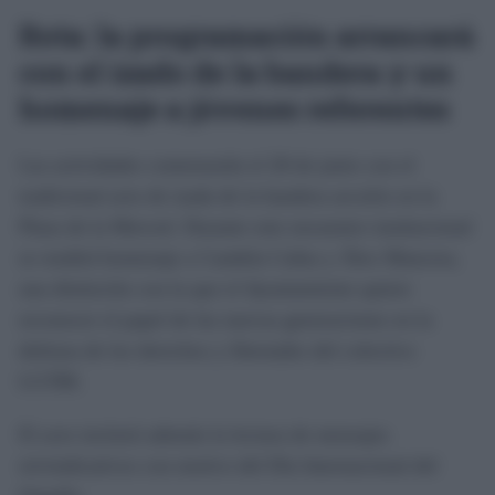
Rota: la programación arrancará
con el izado de la bandera y un
homenaje a jóvenes referentes
Las actividades comenzarán el 28 de junio con el
tradicional acto de izada de la bandera arcoíris en la
Plaza de la Merced. Durante este encuentro institucional
se rendirá homenaje a Candela Cañas y Álex Mancera,
una distinción con la que el Ayuntamiento quiere
reconocer el papel de las nuevas generaciones en la
defensa de los derechos y libertades del colectivo
LGTBI.
El acto incluirá además la lectura de mensajes
reivindicativos con motivo del Día Internacional del