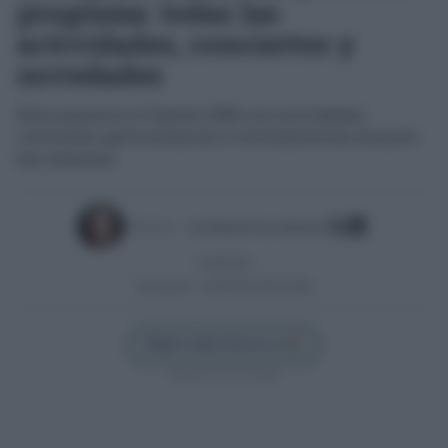
programa: todas las
actividades, conciertos y
novedades
Rota presenta el Orgullo 2026 con actividades
culturales, gastronómicas y reivindicativas durante
dos semanas
Escrito por:
José Manuel García Bautista
22/06/2026
Actualizado:
22/06/2026 (08:50 AM)
Añadir Cádiz Directo en
Síguenos en Google