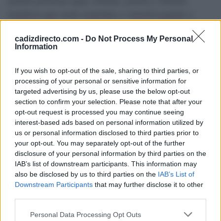
podrán presentar tapas, bebidas, postres o helados
temáticos que serán sometidos a votación popular a
través de los canales municipales.
cadizdirecto.com -
Do Not Process My Personal
Information
El establecimiento ganador obtendrá como premio un
reportaje promocional en la revista Shangay. Con esta
If you wish to opt-out of the sale, sharing to third parties, or
programación, Rota vuelve a vincular la celebración del
processing of your personal or sensitive information for
targeted advertising by us, please use the below opt-out
Orgullo con la actividad cultural, la participación
section to confirm your selection. Please note that after your
ciudadana y la promoción turística del municipio.
opt-out request is processed you may continue seeing
interest-based ads based on personal information utilized by
us or personal information disclosed to third parties prior to
TEMAS:
Noticias de Rota
your opt-out. You may separately opt-out of the further
disclosure of your personal information by third parties on the
Más de Cádiz
IAB’s list of downstream participants. This information may
also be disclosed by us to third parties on the
IAB’s List of
Downstream Participants
that may further disclose it to other
third parties.
Please note that this website/app uses one or more Google
Personal Data Processing Opt Outs