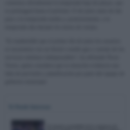
comienza oficialmente la temporada baja de playas, que
se prolongará hasta el próximo 15 de junio antes de dar
paso a la temporada media y, posteriormente, a la
temporada alta durante los meses de verano.
"Es inadmisible que el primer día de junio los usuarios
se encuentren con un litoral a medio gas y carente de los
servicios mínimos indispensables", ha afirmado Óscar
Torres, quien considera que la situación evidencia una
falta de previsión y planificación por parte del equipo de
gobierno municipal.
Te Puede Interesar
El emotivo pasodoble de la comparsa de