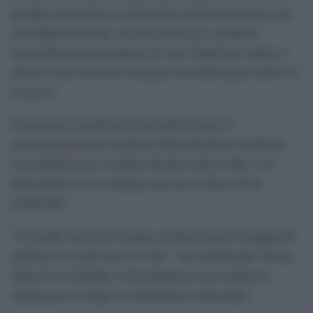
pueden convertirse en obstáculos para las personas con
movilidad reducida, una situación que considera
especialmente preocupante en una ciudad que aspira a
ofrecer unos servicios de playa accesibles para todos los
usuarios.
El portavoz socialista ha insistido en que el
mantenimiento de las playas debe abordarse mediante
una planificación continua durante todo el año y no
únicamente en las semanas previas al inicio de la
temporada.
"El estado actual de la playa evidencia que el equipo de
gobierno va tarde una vez más", ha manifestado Torres,
quien ha reclamado al Ayuntamiento una respuesta
rápida para corregir las deficiencias detectadas.