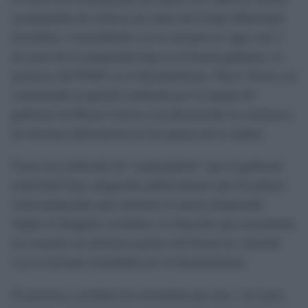
acompañado de críticas por parte del Grupo Municipal
Socialista. Coincidiendo con la entrada en vigor este 1
de junio de la temporada baja en el litoral gaditano, el
portavoz del PSOE en el Ayuntamiento, Óscar Torres, ha
cuestionado la gestión realizada por el equipo de
gobierno de Bruno García y ha denunciado la existencia
de diversas deficiencias en las playas de la ciudad.
Torres ha calificado de "sorprendente" que el gobierno
municipal haya asegurado públicamente que las playas
están preparadas para afrontar la nueva temporada.
Según el dirigente socialista, la situación que encuentran
los usuarios en distintos puntos del litoral no coincide
con el mensaje trasladado por el Ayuntamiento.
El portavoz socialista ha recordado que este 1 de junio