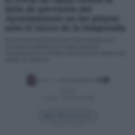
falta de previsión del
Ayuntamiento en las playas
ante el inicio de la temporada
El portavoz socialista Óscar Torres asegura que
persisten problemas en accesos, duchas y
equipamientos y reclama una actuación urgente del
equipo de Gobierno
Escrito por:
José Luis Porquicho Prada
01/06/2026
Actualizado:
01/06/2026 (14:34 PM)
Añadir Cádiz Directo en
Síguenos en Google