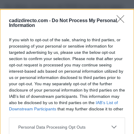
Por último, el portavoz del PSOE ha instado al equipo
de gobierno a actuar de manera "urgente e inmediata"
cadizdirecto.com -
Do Not Process My Personal
para resolver los problemas denunciados y mejorar la
Information
imagen del litoral gaditano en un momento clave para la
ciudad.
If you wish to opt-out of the sale, sharing to third parties, or
processing of your personal or sensitive information for
targeted advertising by us, please use the below opt-out
"Cádiz no se puede permitir dar una imagen de
section to confirm your selection. Please note that after your
abandono ni recortar en la calidad de unos servicios en
opt-out request is processed you may continue seeing
uno de los principales espacios que tiene", ha concluido
interest-based ads based on personal information utilized by
us or personal information disclosed to third parties prior to
el dirigente socialista.
your opt-out. You may separately opt-out of the further
disclosure of your personal information by third parties on the
Más de Cádiz
IAB’s list of downstream participants. This information may
also be disclosed by us to third parties on the
IAB’s List of
Downstream Participants
that may further disclose it to other
third parties.
Please note that this website/app uses one or more Google
Personal Data Processing Opt Outs
services and may gather and store information including but