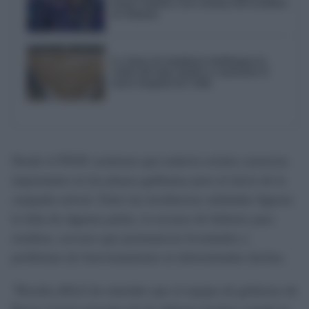
Punta Umbría a las víctimas del accidente
de Adamuz
La Junta de Andalucía desbloquea la
cesión del solar donde se construirá el
nuevo hospital de Cádiz
Desde el PSOE sostienen que todavía existen carencias
importantes en las playas gaditanas pese al inicio de la
campaña estival. Entre las incidencias señaladas figuran
la falta de algunas pailas, la escasez de bidones para
residuos, accesos que permanecen levantados y
problemas de funcionamiento en determinadas duchas.
"Resulta difícil de entender que el equipo de gobierno de