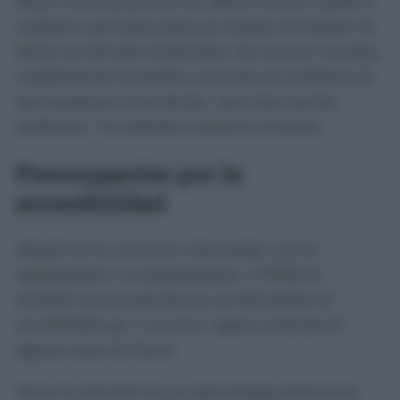
Bruno García presuma de los deberes hechos cuando la
realidad es que faltan pailas por instalar, los bidones de
basura son del todo insuficientes, hay accesos a la playa
completamente levantados y persisten los problemas de
funcionamiento en las duchas, entre otras muchas
incidencias", ha señalado el portavoz socialista.
Preocupación por la
accesibilidad
Además de las cuestiones relacionadas con los
equipamientos y el mantenimiento, el PSOE ha
mostrado su preocupación por las dificultades de
accesibilidad que, a su juicio, siguen existiendo en
algunas zonas del litoral.
Torres ha advertido de que determinadas deficiencias