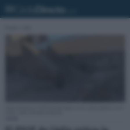
Portada
»
Cádiz
Imagen distribuida por el PSOE del estado algunos accesos a playas gaditanas en este 1
de junio, cuando comenzaba la temporada.
CÁDIZ
El PSOE de Cádiz critica la