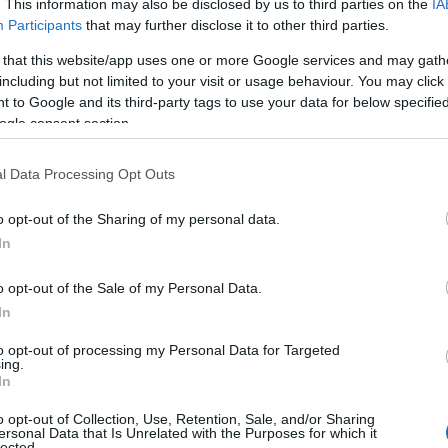
. This information may also be disclosed by us to third parties on the
IA
Participants
that may further disclose it to other third parties.
 that this website/app uses one or more Google services and may gath
including but not limited to your visit or usage behaviour. You may click 
 to Google and its third-party tags to use your data for below specifi
ogle consent section.
l Data Processing Opt Outs
la comparsa de Punta Umbría a las víctimas del
o opt-out of the Sharing of my personal data.
In
García que reactive el mantenimiento de los barrios
o opt-out of the Sale of my Personal Data.
e los vecinos
In
to opt-out of processing my Personal Data for Targeted
ing.
In
o opt-out of Collection, Use, Retention, Sale, and/or Sharing
rse desde el primer cuatrimestre de 2025,
ersonal Data that Is Unrelated with the Purposes for which it
lected.