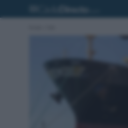
Portada
»
Cádiz