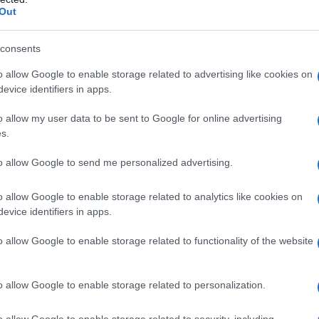
 por ciento interanual, rozando los niveles
Out
o, el puerto había superado los 2 millones de
consents
 algunos sectores, la tendencia alcista se
o allow Google to enable storage related to advertising like cookies on
con un balance global claramente positivo.
evice identifiers in apps.
pulsan el crecimiento
o allow my user data to be sent to Google for online advertising
s.
8.125 toneladas, ha sido el protagonista de la
to allow Google to send me personalized advertising.
, que había perdido más de la mitad de su
o allow Google to enable storage related to analytics like cookies on
crecimiento del 98,7 por ciento, apoyado en la
evice identifiers in apps.
 diversificación de tráficos.
o allow Google to enable storage related to functionality of the website
con 1.697.204 toneladas (+7,9 por ciento),
o allow Google to enable storage related to personalization.
mientos de materias primas y cereales. La
o allow Google to enable storage related to security, including