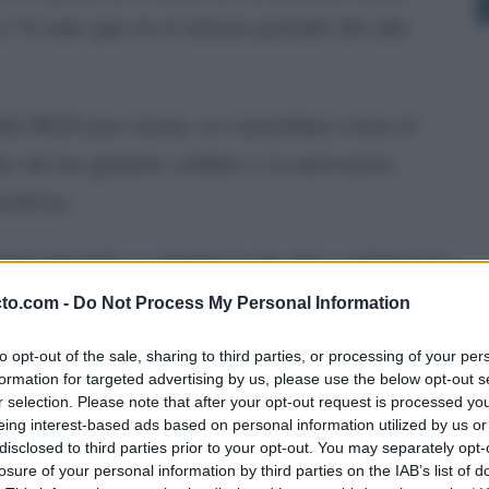
,5 % más que en el mismo periodo del año
del 98,69 por ciento, se consolidan como el
os de los graneles sólidos y la mercancía
sitivas.
ente iniciado a comienzos de año y refuerza la
ema portuario español.
cto.com -
Do Not Process My Personal Information
on 4,7 millones de toneladas, arrastrado por la
to opt-out of the sale, sharing to third parties, or processing of your per
formation for targeted advertising by us, please use the below opt-out s
(−57 por ciento) y los sólidos (−25 por ciento),
r selection. Please note that after your opt-out request is processed y
eing interest-based ads based on personal information utilized by us or
 en la pesca fresca. Solo la mercancía general
disclosed to third parties prior to your opt-out. You may separately opt-
 ( y el tráfico rodado con Canarias ofrecieron
losure of your personal information by third parties on the IAB’s list of