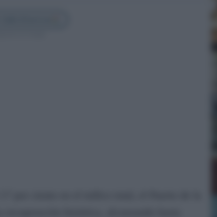
 Cádiz Directo en
guenos en Google
 por ciento en el tráfico total, el Puerto de la
 recuperación histórica, alcanzando hasta