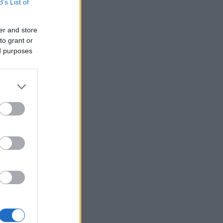
B’s List of
er and store
to grant or
ed purposes