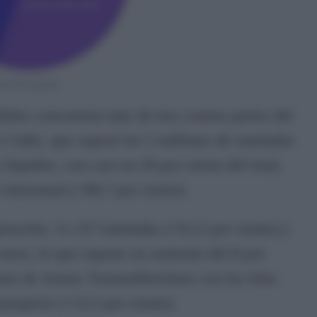
lidos concentran más de tres cuartas partes del
de Cádiz, que superó los 5 millones de toneladas
íquidos, con casi un 20 por ciento del total,
interanual (+98,7 por ciento).
eración: 11.137 toneladas (+9,12 por ciento) y
 euros, lo que supone un aumento del 8 por
línea de Armas Trasmediterránea con las Islas
asajeros (+12,5 por ciento).