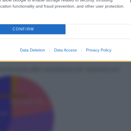
adas (+2,19 por ciento), consolida su papel
cation functionality and fraud prevention, and other user protection.
sentando casi la mitad del tráfico total del
CONFIRM
ortuario
Data Deletion
Data Access
Privacy Policy