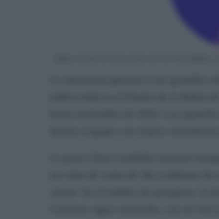
La mercancía general y los graneles só
tráfico total en el Puerto de la Bahía 
hasta noviembre de 2025. Los graneles l
fueron el grupo con mayor crecimiento 
La pesca fresca también muestra recup
un valor de venta de 46,2 millones de
ciento. En el ámbito de pasajeros, la 
Canarias sigue creciendo, con 42.222 p