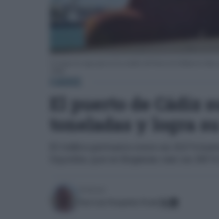
Un buque de carga opera en los muelles del Puerto de la Bahía de Cádiz, d
APBC.
CÁDIZ
El puerto de Cádiz s
toneladas y logra s
El tráfico portuario crece un 15,5 % ha
líquidos, que se disparan casi un 100 % 
Escrito por:
José Luis Porquicho Prada