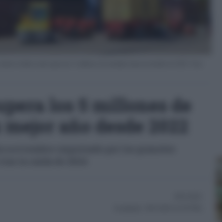
onde el tráfico total supera los 5 millones de toneladas hasta noviembre de 2025. Foto:
upera los 5 millones de
u mejor año desde 2022
sta noviembre impulsado por los graneles
tras la caída de 2024
09/12/2025
Actualizado:
09/12/2025 (14:59 PM)