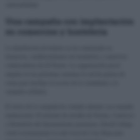
vulnerabilidad.
Una campaña con implantación
en comercios y hostelería
La distribución de boletos ya ha comenzado en
farmacias, establecimientos de hostelería y comercios
colaboradores de El Puerto. La organización prevé
ampliar en las próximas semanas la red de puntos de
venta para facilitar el acceso de la ciudadanía a la
campaña solidaria.
El inicio de la campaña ha contado además con respaldo
institucional. El teniente de alcalde de Fiestas, Comercio
y Hostelería del Ayuntamiento portuense, David Calleja,
visitó recientemente la sede local de Cruz Roja para