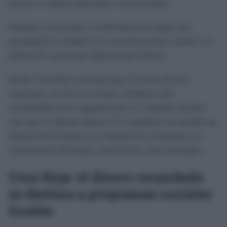
mostrar el apoyo municipal a esta iniciativa.
Durante el encuentro, el edil destacó el papel que
desempeña la entidad en la atención social y animó a la
población a participar adquiriendo boletos.
Desde Cruz Roja recuerdan que el Sorteo de Oro
constituye una de las acciones solidarias más
consolidadas de la organización. La campaña alcanza
este año su edición número 47 y mantiene un modelo de
financiación basado en la implicación ciudadana y la
colaboración del tejido comercial de cada municipio.
Cruz Roja: el dinero recaudado
se destina a programas sociales
locales