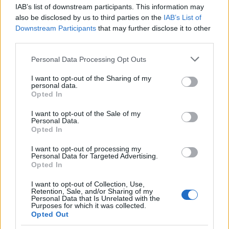
Más de Cádiz
IAB’s list of downstream participants. This information may
also be disclosed by us to third parties on the
IAB’s List of
Downstream Participants
that may further disclose it to other
third parties.
Please note that this website/app uses one or more Google
Personal Data Processing Opt Outs
services and may gather and store information including but
not limited to your visit or usage behaviour. You may click to
I want to opt-out of the Sharing of my
personal data.
grant or deny consent to Google and its third-party tags to
Opted In
use your data for below specified purposes in below Google
consent section.
I want to opt-out of the Sale of my
Personal Data.
Opted In
I want to opt-out of processing my
Personal Data for Targeted Advertising.
Opted In
I want to opt-out of Collection, Use,
Retention, Sale, and/or Sharing of my
Personal Data that Is Unrelated with the
Purposes for which it was collected.
Opted Out