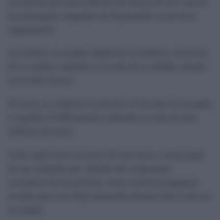
en marcha una nueva edición del Sorteo de Oro, una de
las principales campañas de financiación social de la
organización.
Los boletos ya pueden adquirirse en distintos comercios
de la ciudad y también en la sede de la entidad, situada
en la calle Aurora.
El sorteo se celebrará el próximo 23 de julio en Granada
y repartirá 23.400 premios valorados en más de siete
millones de euros.
Cada cupón tiene un precio de seis euros y forma parte
de una campaña que, además del componente
económico de los premios, busca sostener programas
sociales que Cruz Roja desarrolla durante todo el año en
la ciudad.