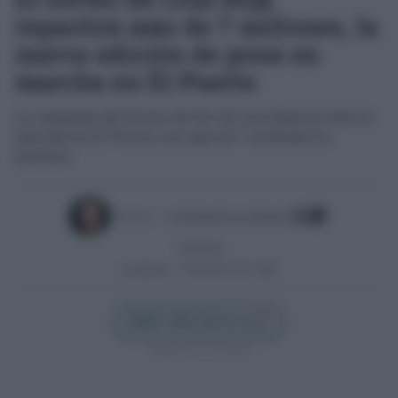
repartirá más de 7 millones, la
nueva edición de pone en
marcha en El Puerto
La campaña del Sorteo de Oro de Cruz Roja ya está en
marcha en El Puerto con más de 7 millones en
premios
Escrito por:
José Manuel García Bautista
15/05/2026
Actualizado:
15/05/2026 (10:22 AM)
Añadir Cádiz Directo en
Síguenos en Google