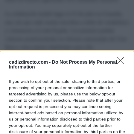
La celebración tendrá lugar el 23 de julio en Granada,
una cita que cada verano moviliza a miles de vendedores
y voluntarios en toda España. Los premios podrán
cobrarse posteriormente en oficinas autorizadas de Cruz
Roja y otros puntos habilitados para ello.
Mientras avanza la campaña, la Asamblea Local de Cruz
cadizdirecto.com -
Do Not Process My Personal
Information
Roja en El Puerto continúa ampliando la distribución de
boletos en distintos establecimientos de la ciudad con el
If you wish to opt-out of the sale, sharing to third parties, or
objetivo de incrementar la participación y reforzar la
processing of your personal or sensitive information for
targeted advertising by us, please use the below opt-out
financiación de sus programas sociales durante los
section to confirm your selection. Please note that after your
próximos meses.
opt-out request is processed you may continue seeing
interest-based ads based on personal information utilized by
us or personal information disclosed to third parties prior to
TEMAS:
Puerto de Santa María
your opt-out. You may separately opt-out of the further
disclosure of your personal information by third parties on the