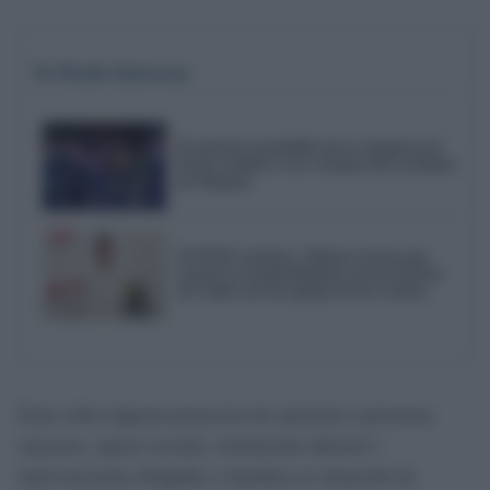
Te Puede Interesar
El emotivo pasodoble de la comparsa de
Punta Umbría a las víctimas del accidente
de Adamuz
El PSOE reclama a Bruno García que
reactive el mantenimiento de los barrios
de Cádiz tras las quejas de los vecinos
Entre ellos figuran proyectos de atención a personas
mayores, apoyo escolar, orientación laboral e
intervenciones dirigidas a familias en situación de