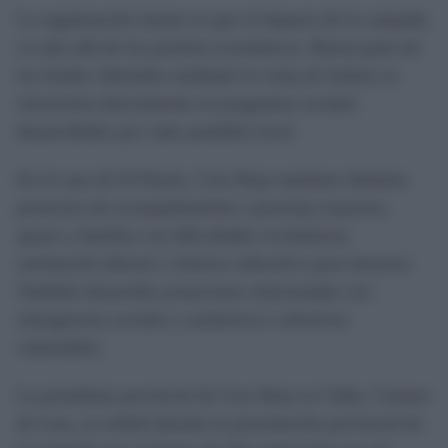
La organización insiste en que el impacto de la campaña
va más allá de los premios económicos. Buena parte de
los fondos obtenidos mediante la venta de boletos se
reinvierten directamente en programas sociales
desarrollados por cada asamblea local.
En el caso de El Puerto, Cruz Roja mantiene distintos
proyectos de acompañamiento a personas mayores,
apoyo a familias con dificultades económicas,
orientación laboral y refuerzo educativo para menores.
También desarrolla actuaciones relacionadas con
emergencias sociales y asistencia a colectivos
vulnerables.
La presidenta provincial de Cruz Roja en Cádiz, Carmen
de Lara, ya señaló durante la presentación provincial de