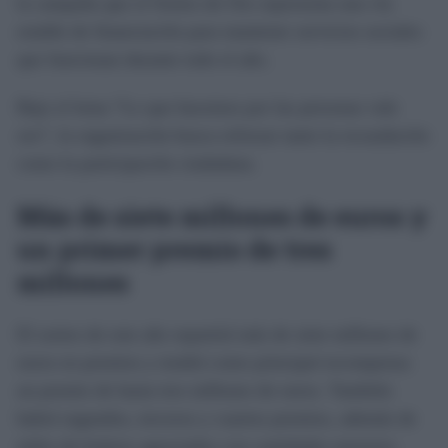
la campaña que el Sorteo de Oro representa una vía
estable de financiación para mantener servicios sociales
que funcionan durante todo el año.
Bajo el lema “Lo que hacemos por las personas vale
oro”, la organización busca reforzar tanto la recaudación
como la participación ciudadana.
Más de siete millones de euros y
un primer premio de tres
millones
El sorteo de este año repartirá más de siete millones de
euros en premios y tendrá como principal recompensa
un premio de hasta tres millones de euros. También
habrá segundos, terceros y cuartos premios, además de
miles de boletos agraciados con cantidades menores.