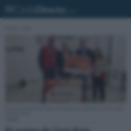
Portada
»
Cádiz
El teniente de alcalde David Calleja y el presidente de la Asamblea Local de Cruz Roja,
Juan Ruiz Herrera.
CÁDIZ
El sorteo de Cruz Roja