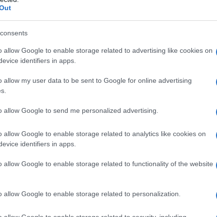
l Torno, la carretera de Guadalcacín y la
Out
a de los casos, los avisos estuvieron
consents
ciales, riesgo de caída de elementos urbanos y
o allow Google to enable storage related to advertising like cookies on
dos por el viento.
evice identifiers in apps.
o allow my user data to be sent to Google for online advertising
ecialmente en elementos expuestos en fachadas,
s.
 susceptibles de desprenderse por las rachas
to allow Google to send me personalized advertising.
 de las actuaciones incluyeron tareas de
o allow Google to enable storage related to analytics like cookies on
ar riesgos a peatones y conductores mientras se
evice identifiers in apps.
o allow Google to enable storage related to functionality of the website
da durante todo el tramo central del día,
o allow Google to enable storage related to personalization.
r intensidad del viento. A pesar del elevado
horas, la coordinación de los equipos permitió
o allow Google to enable storage related to security, including