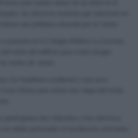
00 horas para sanear ramas de un árbol en la
spués, los efectivos tuvieron que intervenir en
balizar una jardinera afectada por el viento.
a actuación en el Colegio Público La Gaviota,
del techo del edificio para evitar riesgos
las rachas de viento.
oras, los bomberos acudieron a una nave
o Cossi Ochoa para retirar una chapa del techo
nto.
 participaron dos vehículos y tres efectivos.
 sin daños personales ni incidencias relevantes