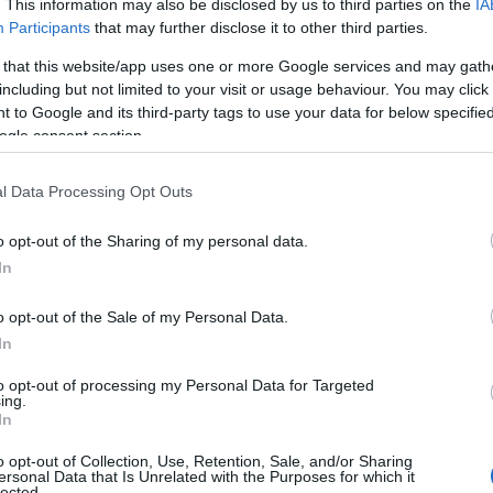
. This information may also be disclosed by us to third parties on the
IA
Participants
that may further disclose it to other third parties.
 that this website/app uses one or more Google services and may gath
including but not limited to your visit or usage behaviour. You may click 
 to Google and its third-party tags to use your data for below specifi
ogle consent section.
la comparsa de Punta Umbría a las víctimas del
l Data Processing Opt Outs
o opt-out of the Sharing of my personal data.
xamen para el Cádiz CF de Idiakez antes del inicio
In
o opt-out of the Sale of my Personal Data.
In
to opt-out of processing my Personal Data for Targeted
ing.
or distintos puntos de Jerez
In
o opt-out of Collection, Use, Retention, Sale, and/or Sharing
ealizadas por los bomberos aparecen actuaciones
ersonal Data that Is Unrelated with the Purposes for which it
lected.