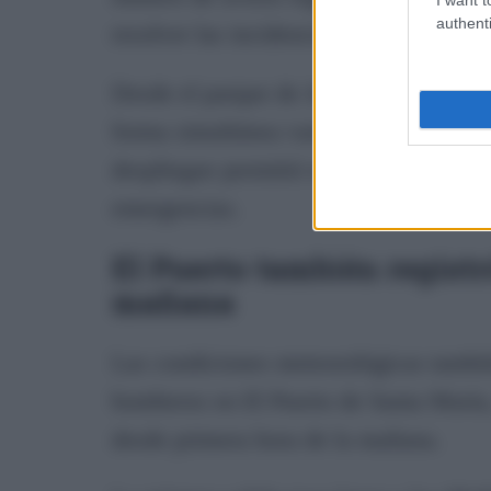
authenti
resolver las incidencias sin que se pro
Desde el parque de Jerez se movilizaro
forma simultánea varios avisos en dife
despliegue permitió responder con rapi
emergencias.
El Puerto también registr
mañana
Las condiciones meteorológicas tambié
bomberos en El Puerto de Santa María, 
desde primera hora de la mañana.