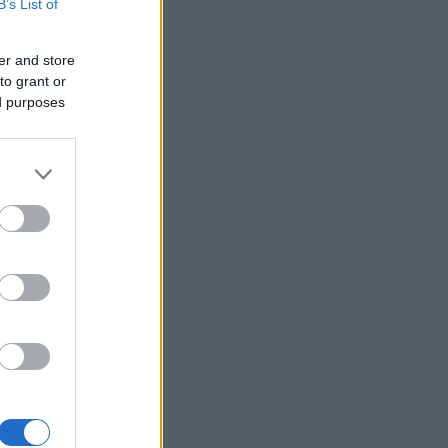
B’s List of
er and store
to grant or
ed purposes