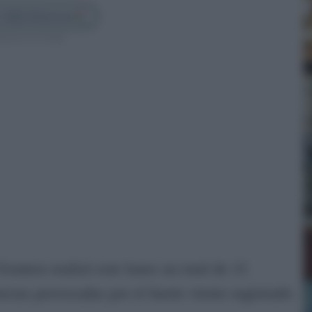
 Cádiz Directo en
guenos en Google
rontera realizó este lunes un total de 15
ncias provocadas por el fuerte viento registrado