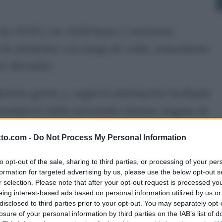
las 10:30 y las 19:00 horas y estuvieron
a de elementos con riesgo de caída, saneamiento
s afectadas.
dencias graves y, según la información facilitada
produjeron daños personales durante ninguna de
ciparon nueve efectivos y cinco vehículos de
cto.com -
Do Not Process My Personal Information
jerezano: P-53, E-19, R-32, U-40 y S-32.
to opt-out of the sale, sharing to third parties, or processing of your per
os puntos del municipio y también por zonas
formation for targeted advertising by us, please use the below opt-out s
r selection. Please note that after your opt-out request is processed y
a marcada por rachas de viento que obligaron a
eing interest-based ads based on personal information utilized by us or
disclosed to third parties prior to your opt-out. You may separately opt-
el día.
losure of your personal information by third parties on the IAB’s list of