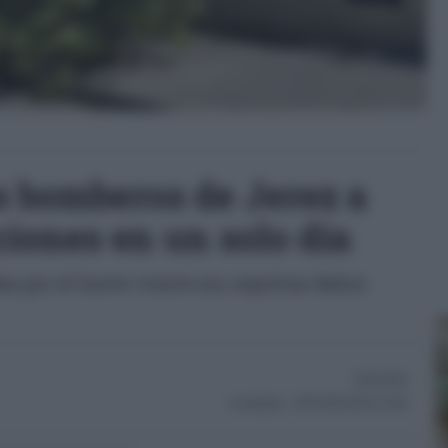
os bomberos de Jerez a
ciones en un solo día
as por el fuerte viento sin registrar daños
26/05/2026
Actualizado:
26/05/2026 (08:42 AM)