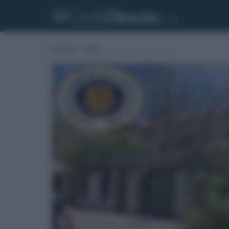
Portada
»
Cádiz