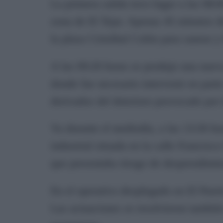
La primera salida tuvo lugar a las 08:
zona de El Tejar. Apenas 45 minutos de
la plaza Cristóbal Colón para sanear y 
A las 09:20 horas se produjo una nuev
donde fue necesario intervenir en parte 
derivados del deterioro provocado por 
Ya durante el mediodía, a las 13:30 h
industrial situada en la calle Francisc
que presentaba riesgo de desprendimie
En el operativo desplegado en El Puerto
Las actuaciones se resolvieron también