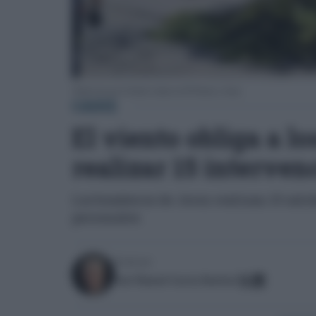
Árbol roto por el fuerte viento en El Puerto y Jerez.
CÁDIZ
El viento obliga a l
realizar 15 interven
Los bomberos de Jerez realizan 15 salid
personales
Escrito por:
José Manuel García Bautista