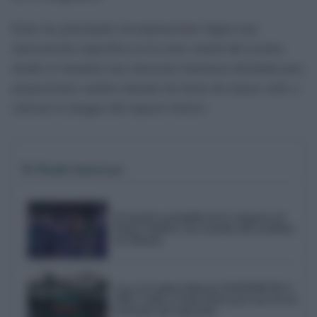
Entre las principales incorporaciones figura una
intervención específica en la zona central del recinto,
donde se instalará una estructura luminosa diseñada para
proporcionar sombra durante las horas de mayor calor y
reforzar la imagen del espacio festivo.
Te Puede Interesar
El emotivo pasodoble de la comparsa de
Punta Umbría a las víctimas del accidente
de Adamuz
Love of Lesbian liderará NOSINMÚSICA
2026: Cádiz ya tiene fecha para uno de sus
festivales más esperados