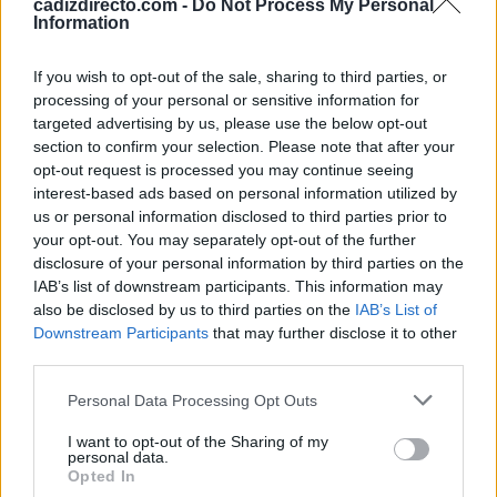
cadizdirecto.com -
Do Not Process My Personal
Information
Según ha explicado el Ayuntamiento de San Fernando,
todas estas actuaciones persiguen ofrecer una feria más
If you wish to opt-out of the sale, sharing to third parties, or
atractiva desde el punto de vista visual sin perder la
processing of your personal or sensitive information for
targeted advertising by us, please use the below opt-out
identidad local de una de las celebraciones más
section to confirm your selection. Please note that after your
importantes del calendario festivo de San Fernando.
opt-out request is processed you may continue seeing
interest-based ads based on personal information utilized by
us or personal information disclosed to third parties prior to
TEMAS:
Noticias de San Fernando
your opt-out. You may separately opt-out of the further
disclosure of your personal information by third parties on the
Más de Cádiz
IAB’s list of downstream participants. This information may
also be disclosed by us to third parties on the
IAB’s List of
Downstream Participants
that may further disclose it to other
third parties.
Please note that this website/app uses one or more Google
Personal Data Processing Opt Outs
services and may gather and store information including but
not limited to your visit or usage behaviour. You may click to
I want to opt-out of the Sharing of my
personal data.
grant or deny consent to Google and its third-party tags to
Opted In
use your data for below specified purposes in below Google