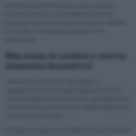
El diseño busca diferenciar este espacio respecto a
ediciones anteriores, convirtiéndolo en uno de los
principales focos de actividad para vecinos y visitantes
que acudan a los espectáculos previstos en la
programación.
Más zonas de sombra y nuevos
elementos decorativos
Además de las actuaciones más visibles, el
Ayuntamiento de San Fernando ampliará las áreas de
sombra en distintos puntos del recinto, especialmente en
el entorno de las casetas de mayor tamaño situadas junto
a la zona de aparcamiento.
El objetivo es mejorar la comodidad de quienes disfruten