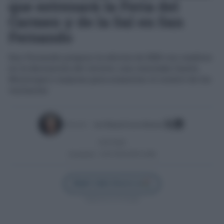
que estrenará la Feria del
Carmen y de la Sal en San
Fernando
San Fernando prepara la edición de 2026 con cambios
en la decoración del recinto, una renovada Caseta
Municipal y mejoras para aumentar el confort de los
visitantes
Escrito por:
José Manuel García Bautista
01/07/2026
Actualizado:
01/07/2026 (08:54 AM)
Añadir Cádiz Directo en
Síguenos en Google