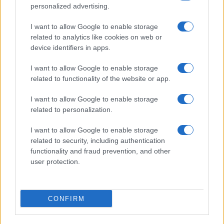
personalized advertising.
I want to allow Google to enable storage
related to analytics like cookies on web or
device identifiers in apps.
I want to allow Google to enable storage
related to functionality of the website or app.
I want to allow Google to enable storage
related to personalization.
I want to allow Google to enable storage
INFORMACIÓN LEGAL Y POLÍTICA DE PRIVACIDAD
related to security, including authentication
functionality and fraud prevention, and other
user protection.
QUIENES SOMOS
CONTACTO
CONFIRM
© 2026 Cádiz Directo.
Web editada y gestionada por Bamboleo Medial SL, Avda del Perú 12 11007