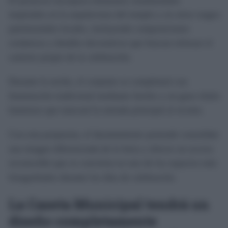
El proyecto incorpora elementos ornamentales
inspirados en la arquitectura del templo y en otros rasgos
patrimoniales locales, incluyendo composiciones
cerámicas y detalles decorativos que buscan reforzar el
carácter propio de la celebración.
Durante la noche, el conjunto se completará con
iluminación tradicional mediante faroles y un gran rótulo
luminoso que marcará la entrada principal al recinto.
Con esta propuesta, el Ayuntamiento pretende consolidar
una imagen diferenciada de la feria y ofrecer un acceso
reconocible que se convierta en uno de los espacios más
fotografiados durante los días de celebración.
La Caseta Municipal tendrá un
diseño completamente