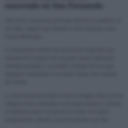
renovado en San Fernando
Otra de las actuaciones previstas afectará al auditorio al
aire libre, espacio que durante la feria funciona como
Caseta Municipal.
La instalación recibirá una decoración específica que
reproducirá el aspecto de una gran caseta tradicional
mediante portadas y un amplio cortinaje de lona que
integrará visualmente el escenario dentro del conjunto
del recinto.
La intervención pretende recrear la imagen clásica de las
antiguas ferias celebradas en el propio parque y reforzar
el ambiente festivo en una de las zonas con mayor
programación cultural y musical durante esos días.