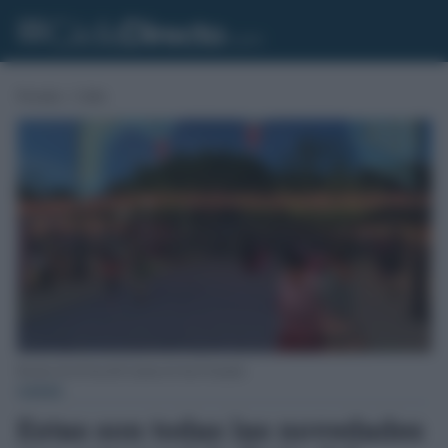
Portada
»
Cádiz
Recinto de la Feria del Carmen de San Fernando.
CÁDIZ
Estas son todas las novedades