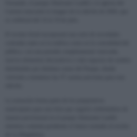
Fernando, el parque Almirante Laulhé y la iglesia del
Carmen marcarán la imagen de la edición de 2026, que
se celebrará del 14 al 19 de julio.
El recinto ferial incorporará una serie de novedades
centradas tanto en la estética como en la comodidad del
público, con una portada completamente renovada,
nuevos elementos decorativos y más espacios de sombra
distribuidos por distintas zonas del Parque, donde
volverán a instalarse las 37 casetas previstas para esta
edición.
La actuación forma parte de los preparativos
municipales para una feria que seguirá celebrándose de
manera provisional en el parque Almirante Laulhé
mientras continúa pendiente el futuro traslado al recinto
de La Magdalena.