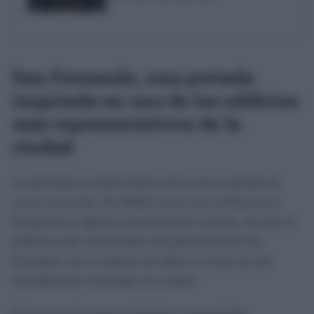
San Fernando, una portada
inspirada en uno de los edificios
más representativos de la
ciudad
La principal novedad visual será la nueva portada de
acceso al recinto. Su diseño toma como referencia la
fachada de la iglesia conventual del Carmen, uno de los
edificios más reconocibles del patrimonio de San
Fernando, con el objetivo de dotar a la feria de una
identidad más vinculada a la ciudad.