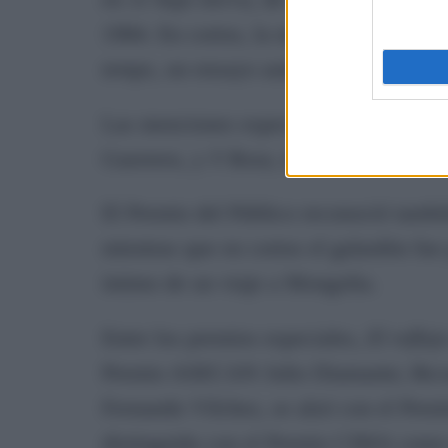
1984. En cortos, la mejor dirección f
temps
, un ensayo audiovisual sobre m
Las menciones especiales del jurado 
Guerrero, y
Y Rosa
, de Alberto Alber.
El Premio del Público reconoció tamb
mientras que en cortos el galardón fue
íntimo de un viaje a Mongolia.
Entre los premios especiales,
El reflej
Premio ASECAN Julio Diamante;
Rec
Fernando Vílchez, se alzó con el Pr
distinguida con el Premio CIMA como m