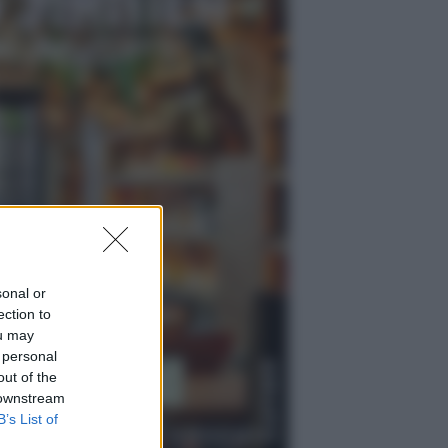
sonal or
ection to
ou may
 personal
out of the
 downstream
B’s List of