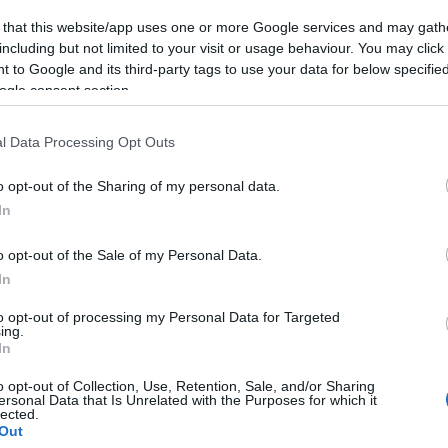
 that this website/app uses one or more Google services and may gath
including but not limited to your visit or usage behaviour. You may click 
io a conocer los títulos premiados junto al
 to Google and its third-party tags to use your data for below specifi
ogle consent section.
e, en la gala de clausura que tendrá lugar en el
regarán los galardones y se proyectarán las
l Data Processing Opt Outs
o opt-out of the Sharing of my personal data.
In
traje documental, dotada con 6.000 euros y
e Alejandro Alvarado y Concha Barquero, una
o opt-out of the Sale of my Personal Data.
In
s inacabados del cineasta Fernando Ruiz
to opt-out of processing my Personal Data for Targeted
ing.
In
jor documental (4.500 euros) fue para
El mal
o opt-out of Collection, Use, Retention, Sale, and/or Sharing
ersonal Data that Is Unrelated with the Purposes for which it
va por seis jóvenes directores que exploraron la
lected.
Out