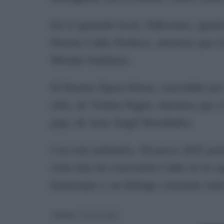
En el apartado local,
Diferentes, igual
Premio Cádiz Produce, mientras que
L
Mirada Andaluza.
El Premio Ópera Prima, concedido por 
niño
, de Violeta Pagán, mientras que e
pigs
, de Juan Ángel Hernández.
Con este palmarés, Alcances 2025 pone
ocho días ha convertido Cádiz en la ca
homenajes y un diálogo constante entr
TEMAS:
Cultura Cádiz