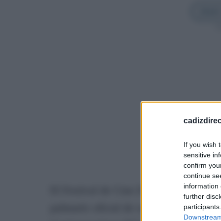
Añadir
Sí
cadizdire
If you wish 
sensitive in
confirm you
continue se
information 
El Festival de Cine Documental Alcanc
further disc
palmarés oficial de su 57ª edición, en
participants
Downstream 