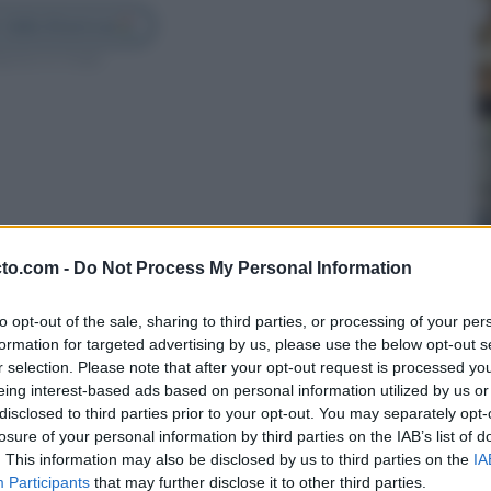
 Cádiz Directo en
guenos en Google
cto.com -
Do Not Process My Personal Information
to opt-out of the sale, sharing to third parties, or processing of your per
formation for targeted advertising by us, please use the below opt-out s
r selection. Please note that after your opt-out request is processed y
eing interest-based ads based on personal information utilized by us or
disclosed to third parties prior to your opt-out. You may separately opt-
es de Cádiz ha anunciado este viernes el
losure of your personal information by third parties on the IAB’s list of
 un acto celebrado en el Espacio de Cultura
. This information may also be disclosed by us to third parties on the
IA
Participants
that may further disclose it to other third parties.