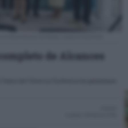
n el director del festival, Javier Miranda, y el jurado de la Sección Oficial.
 completo de Alcances
Teatro del Títere La Tía Norica los galardones
03/10/2025
Actualizado:
03/10/2025 (14:15 PM)