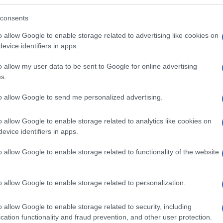
 pruebas de privación de sueño.
consents
o allow Google to enable storage related to advertising like cookies on
evice identifiers in apps.
o allow my user data to be sent to Google for online advertising
s.
la comparsa de Punta Umbría a las víctimas del
to allow Google to send me personalized advertising.
o allow Google to enable storage related to analytics like cookies on
evice identifiers in apps.
elphi: el 'milagro' inmobiliario del Cádiz C.F. con
itad de su venta
o allow Google to enable storage related to functionality of the website
o allow Google to enable storage related to personalization.
gometraje documental, con 3.500 euros, recayó
o allow Google to enable storage related to security, including
cation functionality and fraud prevention, and other user protection.
que rememora la huelga minera de Almadén en