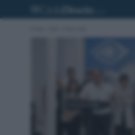
Portada
»
Cádiz
»
Cultura Cádiz