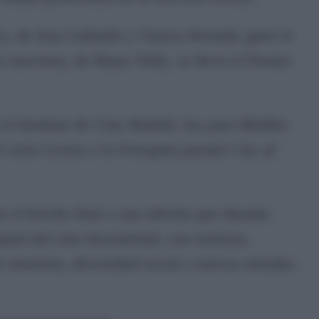
es
, de Sara Gallardo y Vanesa Perondi, ganó el
a marisma
, de Manu Trillo, se llevó el Premio
el Instituto de Cine Madrid, fue para
Maldito
l ciclo
Cortos a la Fresquita
premió
City of
 el broche final a una edición que durante
pital del cine documental, con estrenos,
e memoria, diversidad social y nuevas miradas.