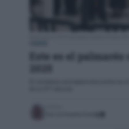
Rueda de prensa en el ECCO para anunciar el palmarés de Alcances 2025, co
CÁDIZ
Este es el palmarés
2025
El certamen entregará esta noche en el 
de su 57ª edición
Escrito por:
José Luis Porquicho Prada