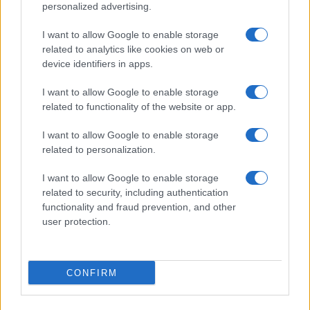
personalized advertising.
I want to allow Google to enable storage
related to analytics like cookies on web or
device identifiers in apps.
I want to allow Google to enable storage
related to functionality of the website or app.
I want to allow Google to enable storage
related to personalization.
I want to allow Google to enable storage
INFORMACIÓN LEGAL Y POLÍTICA DE PRIVACIDAD
related to security, including authentication
functionality and fraud prevention, and other
user protection.
QUIENES SOMOS
CONTACTO
CONFIRM
© 2026 Cádiz Directo.
Web editada y gestionada por Bamboleo Medial SL, Avda del Perú 12 11007