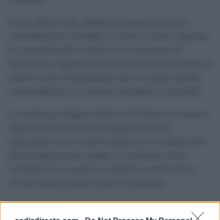
En los últimos años, distintos ayuntamientos de la
comunidad han reclamado a la Junta un marco legal que
les permita decidir si aplican este instrumento de
financiación, argumentando que los municipios turísticos
asumen costes extraordinarios que no siempre quedan
compensados por los ingresos que genera la actividad.
La moción que llegará al Pleno de El Puerto se enmarca
además en otras iniciativas impulsadas por IU
relacionadas con el modelo turístico de la ciudad, entre
ellas propuestas para regular el crecimiento de las
viviendas de uso turístico y abordar los efectos de la
elevada presión turística sobre el municipio.
Con esta nueva iniciativa, la formación plantea abrir un