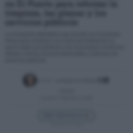
en El Puerto para reforzar la
limpieza, las playas y los
servicios públicos
La formación defenderá una moción en el próximo
Pleno para reclamar a la Junta de Andalucía un
marco legal que permita a los municipios turísticos
obtener nuevos recursos destinados a reforzar los
servicios públicos
Escrito por:
José Manuel García Bautista
29/06/2026
Actualizado:
29/06/2026 (22:56 PM)
Añadir Cádiz Directo en
Síguenos en Google