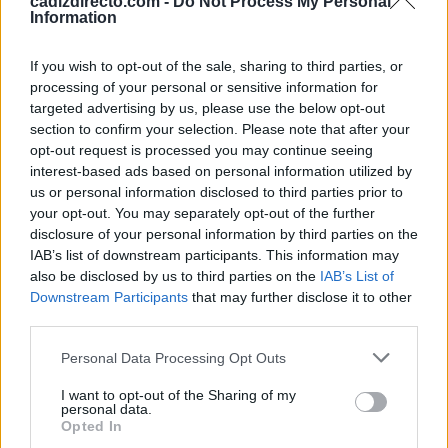
debate sobre la sostenibilidad financiera de los destinos
cadizdirecto.com -
Do Not Process My Personal
Information
turísticos y sobre la conveniencia de que parte del gasto
asociado a la llegada masiva de visitantes pueda
If you wish to opt-out of the sale, sharing to third parties, or
sufragarse mediante una aportación específica destinada
processing of your personal or sensitive information for
targeted advertising by us, please use the below opt-out
exclusivamente a mejorar los servicios públicos que
section to confirm your selection. Please note that after your
utilizan tanto residentes como turistas.
opt-out request is processed you may continue seeing
interest-based ads based on personal information utilized by
us or personal information disclosed to third parties prior to
TEMAS:
Puerto de Santa María
your opt-out. You may separately opt-out of the further
disclosure of your personal information by third parties on the
Más de Cádiz
IAB’s list of downstream participants. This information may
also be disclosed by us to third parties on the
IAB’s List of
Downstream Participants
that may further disclose it to other
third parties.
Please note that this website/app uses one or more Google
Personal Data Processing Opt Outs
services and may gather and store information including but
not limited to your visit or usage behaviour. You may click to
I want to opt-out of the Sharing of my
personal data.
grant or deny consent to Google and its third-party tags to
Opted In
use your data for below specified purposes in below Google