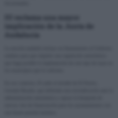
frecuentados.
IU reclama una mayor
implicación de la Junta de
Andalucía
La moción también incluye un llamamiento al Gobierno
andaluz para que impulse una regulación autonómica
que haga posible la implantación de este tipo de tasas en
los municipios que lo soliciten.
En ese contexto, IU pide al alcalde de El Puerto,
Germán Beardo, que defienda esta reivindicación ante la
administración autonómica y apoye la búsqueda de
nuevas vías de financiación para los ayuntamientos con
una fuerte presión turística.