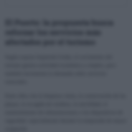
El Puerto: la propuesta busca
reforzar los servicios más
afectados por el turismo
Según expone Izquierda Unida, el crecimiento del
turismo genera actividad económica y empleo, pero
también incrementa la demanda sobre servicios
esenciales.
Entre ellos cita la limpieza viaria, la conservación de las
playas, la recogida de residuos, la movilidad, el
mantenimiento de infraestructuras o los dispositivos de
seguridad, especialmente durante la temporada de mayor
ocupación.