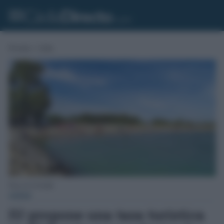
Portada
»
Cádiz
Playa de la Puntilla.
CÁDIZ
IU propone una tasa turística