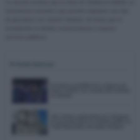
La moción reclama que la Junta de Andalucía habilite un
instrumento normativo que permita implantar este tipo
de gravamen con carácter finalista, de forma que la
recaudación se destine exclusivamente a mejorar
servicios públicos.
Te Puede Interesar
El emotivo pasodoble de la comparsa de
Punta Umbría a las víctimas del accidente
de Adamuz
AIG reclama explicaciones por el bloqueo
de dos promociones de vivienda pública en
Cádiz financiadas con fondos europeos