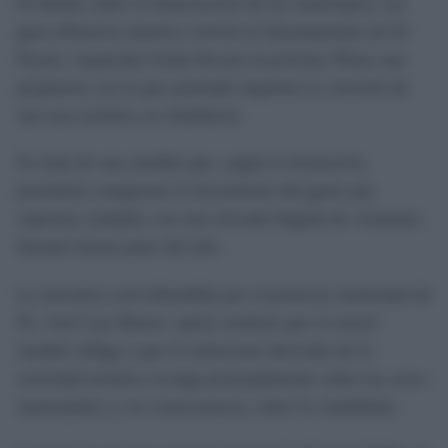
El debate sobre la financiación de los municipios con
gran afluencia turística volverá al Ayuntamiento de El
Puerto. Izquierda Unida llevará al próximo Pleno una
propuesta con la que pretende impulsar la creación de
una tasa turística en Andalucía.
Se trata de una medida que, según la formación,
permitiría compensar el incremento del gasto que
soportan ciudades con una elevada llegada de visitantes
durante buena parte del año.
La iniciativa será defendida por el portavoz municipal de
IU, José Luis Bueno, quien sostiene que el actual
modelo obliga a que el sobrecoste derivado de la
actividad turística recaiga principalmente sobre las arcas
municipales y, en consecuencia, sobre la ciudadanía.