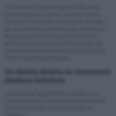
El debate sobre este tipo de impuestos lleva tiempo
presente en distintos territorios españoles. Diversos
municipios y comunidades autónomas han defendido
que una tasa turística puede servir para compensar el
impacto que produce el incremento estacional de
población sobre los servicios públicos, mientras que
otros sectores muestran reservas por su posible efecto
sobre la competitividad del destino.
Un debate abierto en numerosos
destinos turísticos
La propuesta de Izquierda Unida se produce en un
momento en el que la implantación de tasas turísticas
continúa siendo objeto de discusión política en
Andalucía.