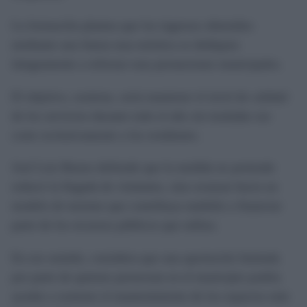
La formación plantea que los ingresos obtenidos
mediante una futura tasa turística se dediquen
íntegramente a reforzar esas prestaciones municipales.
El objetivo, sostiene, sería mantener el nivel de calidad
de los servicios durante todo el año sin trasladar ese
coste exclusivamente a los residentes.
José Luis Bueno defiende que la medida no pretende
reducir la llegada de visitantes, sino avanzar hacia un
modelo de turismo que contribuya también a financiar
parte de los recursos públicos que utiliza.
En ese sentido, considera que una aportación limitada
por parte de quienes pernoctan en el municipio podría
ayudar a sostener el mantenimiento de los espacios más