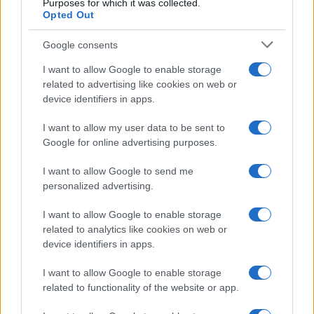
Purposes for which it was collected.
Opted Out
Google consents
I want to allow Google to enable storage
related to advertising like cookies on web or
device identifiers in apps.
I want to allow my user data to be sent to
Google for online advertising purposes.
I want to allow Google to send me
personalized advertising.
I want to allow Google to enable storage
related to analytics like cookies on web or
device identifiers in apps.
I want to allow Google to enable storage
related to functionality of the website or app.