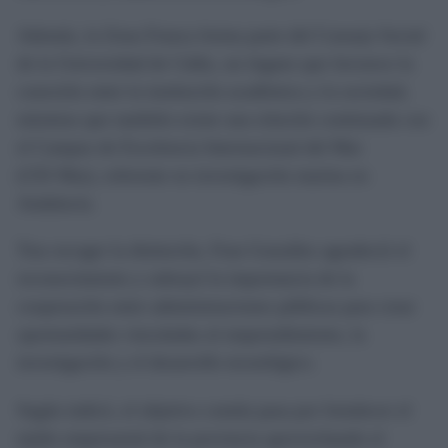
Además, la Zona Franca forma parte del Consejo Social
de la Universidad de Cádiz, un órgano que favorece la
conexión entre la institución académica y la sociedad,
mientras que también existe una relación continuada con
el Campus de Excelencia Internacional del Mar
(CEI·Mar), referente en investigación marina en
Andalucía.
Tras recoger la distinción, Fran González agradeció el
reconocimiento y subrayó la importancia de la
cooperación entre administraciones públicas para crear
oportunidades vinculadas al emprendimiento, la
investigación y el desarrollo tecnológico.
Según indicó, el objetivo común pasa por fortalecer el
tejido empresarial de la provincia aprovechando el