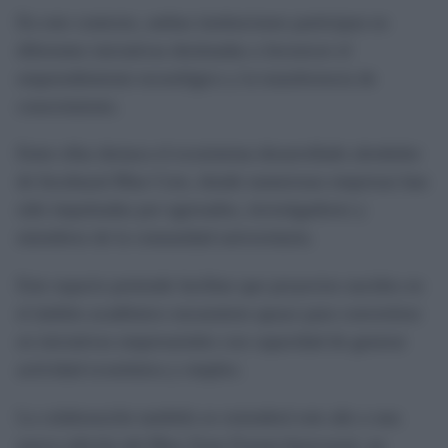
En este contexto, ambas instituciones participan en
diferentes iniciativas destinadas a favorecer el
emprendimiento tecnológico y la transferencia de
conocimiento.
Entre ellas destaca el ecosistema desarrollado alrededor
de Incubazul Blue Core, donde numerosas empresas han
sido impulsadas por egresados, investigadores y
miembros de la comunidad universitaria.
Este espacio pretende facilitar que proyectos nacidos en
el ámbito académico encuentren apoyo para convertirse
en iniciativas empresariales con capacidad de generar
actividad económica y empleo.
La colaboración también se extenderá este año a una
nueva edición del Blue Zone Forum-Innovazul, un