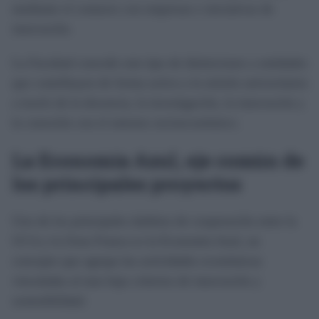
mediante el contacto con empresas e iniciativas de
innovación.
La Facultad concede este tipo de distinciones a entidades
que contribuyen de forma activa a la misión universitaria
a través de la docencia, la investigación, la innovación y
la conexión con el entorno socioeconómico.
La Economía Azul, eje común de
los principales proyectos
Uno de los principales ámbitos de cooperación entre la
UCA y la Zona Franca es la Economía Azul, un
concepto que agrupa las actividades económicas
vinculadas al mar bajo criterios de innovación y
sostenibilidad.