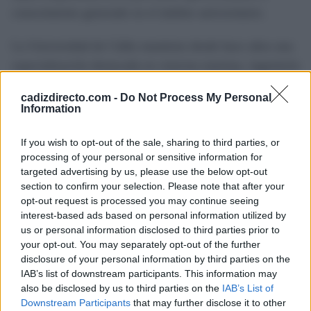
conocimiento generado en el ámbito universitario.
La Universidad de Cádiz mantiene desde hace años una
especialización destacada en ciencias marinas, ingeniería
naval y estudios relacionados con el medio litoral, áreas
cadizdirecto.com -
Do Not Process My Personal
que concentran buena parte de su actividad investigadora
Information
y de transferencia.
If you wish to opt-out of the sale, sharing to third parties, or
En ese contexto, la colaboración con entidades públicas
processing of your personal or sensitive information for
targeted advertising by us, please use the below opt-out
y privadas constituye una de las herramientas utilizadas
section to confirm your selection. Please note that after your
para trasladar los resultados científicos al entorno
opt-out request is processed you may continue seeing
económico y favorecer la creación de proyectos
interest-based ads based on personal information utilized by
us or personal information disclosed to third parties prior to
innovadores vinculados al mar.
your opt-out. You may separately opt-out of the further
disclosure of your personal information by third parties on the
Más de Cádiz
IAB’s list of downstream participants. This information may
also be disclosed by us to third parties on the
IAB’s List of
Downstream Participants
that may further disclose it to other