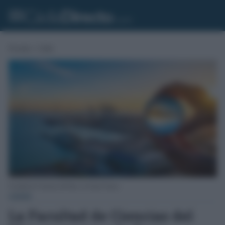
Portada
»
Cádiz
Facultad de Ciencias del Mar y la Zona Franca.
CÁDIZ
La Facultad de Ciencias del