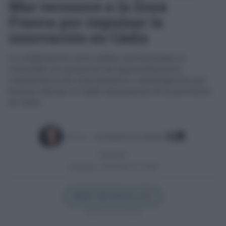
Mar reconoce a la Zona
Franca por impulsar la
innovación en Cádiz
La colaboración entre ambas instituciones se
consolida con proyectos de emprendimiento,
transferencia de conocimiento e investigación que
buscan reforzar el tejido empresarial de la provincia
de Cádiz
Escrito por:
José Manuel García Bautista
04/07/2026
Actualizado:
02/07/2026 (11:27 AM)
Añadir Cádiz Directo en
Síguenos en Google