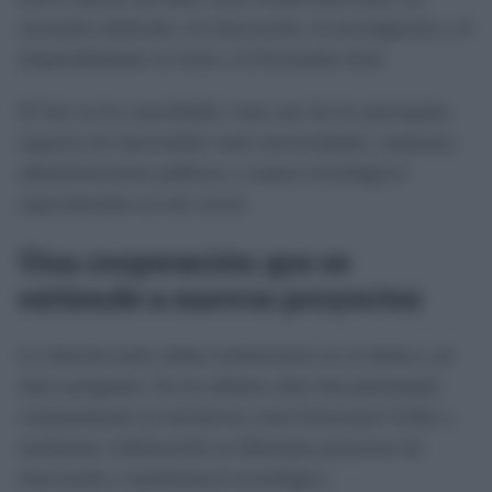
encuentro dedicado a la innovación, la investigación y el
emprendimiento en torno a la Economía Azul.
El foro se ha consolidado como uno de los principales
espacios de intercambio entre universidades, empresas,
administraciones públicas y centros tecnológicos
especializados en este sector.
Una cooperación que se
extiende a nuevos proyectos
La relación entre ambas instituciones no se limita a un
único programa. En los últimos años han participado
conjuntamente en iniciativas como Innovazul Caribe y
mantienen colaboración en diferentes proyectos de
innovación y transferencia tecnológica.