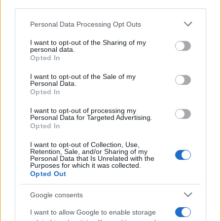
third parties.
Please note that this website/app uses one or more Google
Personal Data Processing Opt Outs
services and may gather and store information including but
not limited to your visit or usage behaviour. You may click to
I want to opt-out of the Sharing of my
personal data.
grant or deny consent to Google and its third-party tags to
Opted In
use your data for below specified purposes in below Google
consent section.
I want to opt-out of the Sale of my
Personal Data.
Opted In
I want to opt-out of processing my
Personal Data for Targeted Advertising.
Opted In
I want to opt-out of Collection, Use,
Retention, Sale, and/or Sharing of my
Personal Data that Is Unrelated with the
Purposes for which it was collected.
Opted Out
Google consents
I want to allow Google to enable storage