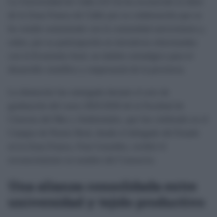
La Universidad de Cádiz (UCA) ha reconocido la labor
de la Zona Franca de Cádiz por su colaboración que se
ha venido sosteniendo con la comunidad universitaria y,
sobre, por su participación en iniciativas relacionadas
con la Economía Azul, un ámbito estratégico para el
desarrollo científico y empresarial de la provincia.
La distinción fue entregada durante el acto de
graduación del curso 2025/2026 de la Facultad de
Ciencias del Mar y Ambientales, que fue celebrado en el
Campus de Puerto Real, donde el delegado del Estado
en la Zona Franca, Fran González, recibió el
reconocimiento en nombre del Consorcio.
Una alianza consolidada entre
universidad y tejido productivo