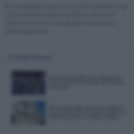
El reconocimiento pone el foco en una colaboración que
se ha intensificado durante los últimos años con el
objetivo de acercar la investigación universitaria al
ámbito empresarial.
Te Puede Interesar
El emotivo pasodoble de la comparsa de
Punta Umbría a las víctimas del accidente
de Adamuz
AIG reclama explicaciones por el bloqueo
de dos promociones de vivienda pública en
Cádiz financiadas con fondos europeos