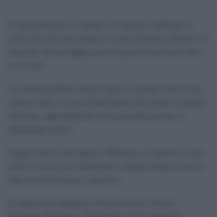
El Ayuntamiento ha optado este año por adelantar la
activación del plan respecto a otras ediciones debido a la
situación meteorológica prevista para los primeros días
de la feria.
Las lluvias podrían afectar tanto al montaje final de las
casetas como a la movilidad dentro del parque González
Hontoria, especialmente en las jornadas previas al
alumbrado oficial.
Según explicó José Ignacio Martínez, el objetivo es que
todos los servicios municipales trabajen desde el jueves
bajo un mismo marco operativo.
El dispositivo integrará a Policía Local, Policía
Nacional, Bomberos, Protección Civil, seguridad