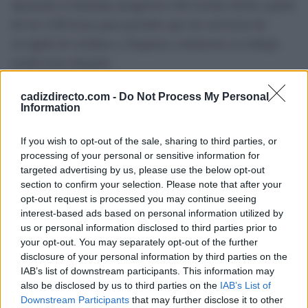
apoyarán el desalojo progresivo del recinto ferial a partir
de las 5.00 horas para permitir que los servicios de
recogida de residuos y limpieza comiencen su trabajo
media hora después.
El Ayuntamiento de Jerez mantiene así un modelo de
cadizdirecto.com -
Do Not Process My Personal
Information
coordinación reforzada que busca compatibilizar el
desarrollo normal de la Feria del Caballo con las
If you wish to opt-out of the sale, sharing to third parties, or
medidas preventivas derivadas de la previsión
processing of your personal or sensitive information for
targeted advertising by us, please use the below opt-out
meteorológica y la elevada asistencia esperada durante
section to confirm your selection. Please note that after your
los primeros días de celebración.
opt-out request is processed you may continue seeing
interest-based ads based on personal information utilized by
us or personal information disclosed to third parties prior to
TEMAS:
Provincia de Cádiz
your opt-out. You may separately opt-out of the further
disclosure of your personal information by third parties on the
Más de Cádiz
IAB’s list of downstream participants. This information may
also be disclosed by us to third parties on the
IAB’s List of
Downstream Participants
that may further disclose it to other