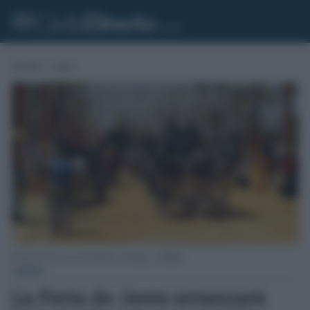
Portada
»
Cádiz
Feria de Jerez con sus hermosos carruajes y caballos.
CÁDIZ
La Feria de Jerez arrancará