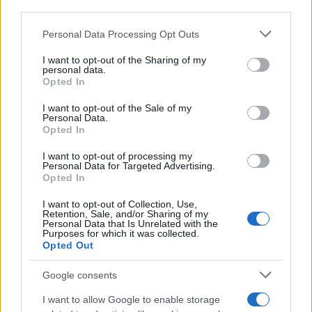
third parties.
Please note that this website/app uses one or more Google
Personal Data Processing Opt Outs
services and may gather and store information including but
not limited to your visit or usage behaviour. You may click to
I want to opt-out of the Sharing of my
personal data.
grant or deny consent to Google and its third-party tags to
Opted In
use your data for below specified purposes in below Google
consent section.
I want to opt-out of the Sale of my
Personal Data.
Opted In
I want to opt-out of processing my
Personal Data for Targeted Advertising.
Opted In
I want to opt-out of Collection, Use,
Retention, Sale, and/or Sharing of my
Personal Data that Is Unrelated with the
Purposes for which it was collected.
Opted Out
Google consents
I want to allow Google to enable storage