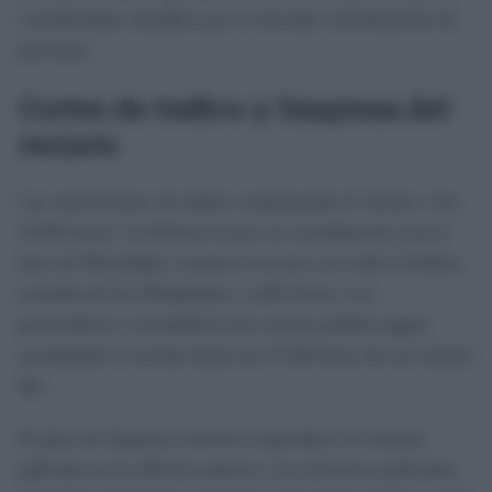
considerados sensibles por la elevada concentración de
personas.
Cortes de tráfico y limpieza del
recinto
Las restricciones de tráfico comenzarán el viernes a las
10.00 horas. La Policía Local, en coordinación con el
área de Movilidad, cortará el acceso a la calle Córdoba,
avenida de las Olimpiadas y calle Feria. Los
proveedores y montadores de casetas podrán seguir
accediendo al recinto hasta las 15.00 horas de ese mismo
día.
El plan de limpieza volverá a reproducir el sistema
aplicado en la edición anterior. Los efectivos policiales