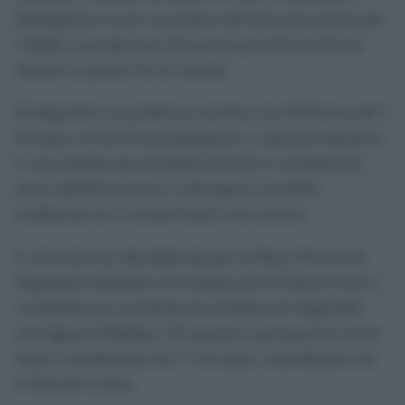
Emergencias Local con motivo del inicio de la Feria del
Caballo, marcada este año por la previsión de lluvias
durante su primer fin de semana.
El dispositivo se pondrá en marcha a las 9:00 horas del 7
de mayo en fase de preemergencia y situación operativa
0, una medida que permitirá reforzar la coordinación
entre administraciones y anticiparse a posibles
incidencias en el recinto ferial y sus accesos.
La decisión fue abordada durante la Mesa Técnica de
Seguridad celebrada en la Jefatura de la Policía Local y
coordinada por el teniente de alcaldesa de Seguridad,
José Ignacio Martínez. El operativo permanecerá activo
hasta la medianoche del 17 de mayo, coincidiendo con
el final de la feria.