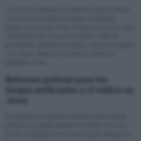
La activación temprana del operativo coincide además
con uno de los momentos de mayor movimiento
logístico en el recinto ferial. El jueves y el viernes están
considerados días clave por la entrada y salida de
proveedores, vehículos de montaje y personal vinculado
a las casetas, además de la ausencia todavía del
alumbrado oficial.
Refuerzo policial para los
fuegos artificiales y el tráfico en
Jerez
El dispositivo de seguridad también prestará especial
atención a la jornada inaugural del sábado 9 de mayo.
Ese día coincidirán varios eventos de gran afluencia en