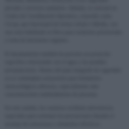
privada y servicios sanitarios. Además, se activará un
Centro de Coordinación Operativa, conocido como
Cecop, que funcionará de forma virtual e híbrida, con
una zona habilitada en Ifeca para reuniones presenciales
y toma de decisiones urgentes.
El Ayuntamiento también ha previsto un protocolo
específico relacionado con el agua y las posibles
precipitaciones. Dentro del plan integrado de seguridad
ya se contemplan actuaciones para fenómenos
meteorológicos adversos, especialmente ante
concentraciones multitudinarias de personas.
En este sentido, los caseteros recibirán advertencias
especiales para extremar las precauciones durante el
montaje de estructuras y elementos eléctricos.