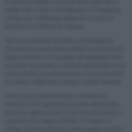
el entorno de Chapín y el recinto ferial, entre ellos el
partido entre el Xerez Club Deportivo y el Conquense,
previsto a las 19.00 horas, además de un torneo de
baloncesto en el Palacio de Deportes.
Ante esa acumulación de público, el Ayuntamiento
reforzará la presencia policial durante la emisión de los
fuegos artificiales y el encendido del alumbrado oficial
de la feria. El operativo se centrará especialmente en los
accesos desde la zona de atracciones y en los itinerarios
de entrada y salida hacia el parque González Hontoria.
Policía Local, Policía Nacional y voluntarios de
Protección Civil organizarán recorridos diferenciados
para evitar aglomeraciones en los momentos previos y
posteriores a los fuegos artificiales. El objetivo es
facilitar el tránsito peatonal y reducir riesgos en puntos