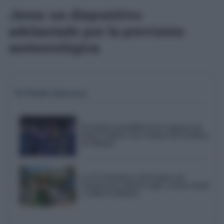
Jerez: un dispositivo
adelantado por la previsión
meteorológica
Te Puede Interesar
El emotivo pasodoble de la comparsa de
Punta Umbría a las víctimas del accidente
de Adamuz
La UCA presenta cuatro guías con
consejos para ahorrar agua, reciclar mejor
y reducir emisiones