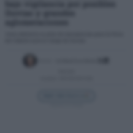
bajo vigilancia por posibles
lluvias y grandes
aglomeraciones
Jerez adelanta su plan de emergencias para la Feria
del Caballo ante el riesgo de lluvias
Escrito por:
José Manuel García Bautista
06/05/2026
Actualizado:
06/05/2026 (08:34 AM)
Añadir Cádiz Directo en
Síguenos en Google