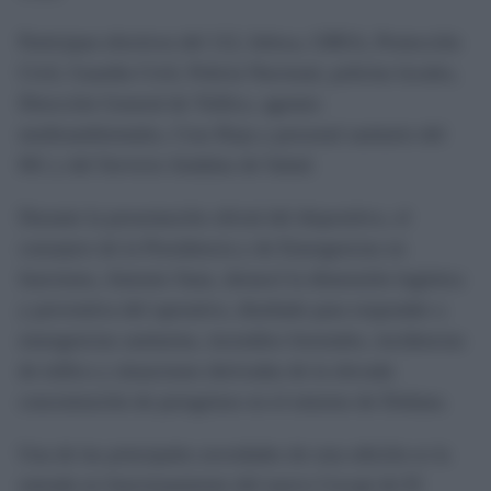
Participan efectivos del 112, Infoca, GREA, Protección
Civil, Guardia Civil, Policía Nacional, policías locales,
Dirección General de Tráfico, agentes
medioambientales, Cruz Roja y personal sanitario del
061 y del Servicio Andaluz de Salud.
Durante la presentación oficial del dispositivo, el
consejero de la Presidencia y de Emergencias en
funciones, Antonio Sanz, destacó la dimensión logística
y preventiva del operativo, diseñado para responder a
emergencias sanitarias, incendios forestales, incidencias
de tráfico y situaciones derivadas de la elevada
concentración de peregrinos en el entorno de Doñana.
Una de las principales novedades de esta edición es la
entrada en funcionamiento del nuevo Cecopi de El