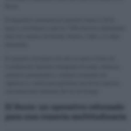
Rocío.
El dispositivo permanecerá operativo hasta el 28 de
mayo y movilizará a más de 7.000 efectivos distribuidos
entre los caminos de Sevilla, Huelva, Cádiz y la aldea
almonteña.
El operativo incorpora este año un nuevo Centro de
Coordinación Operativa Integrada (Cecopi), refuerzos
sanitarios permanentes y sistemas avanzados de
vigilancia y control para gestionar una de las mayores
concentraciones humanas del sur de Europa.
El Rocío: un operativo reforzado
para una romería multitudinaria