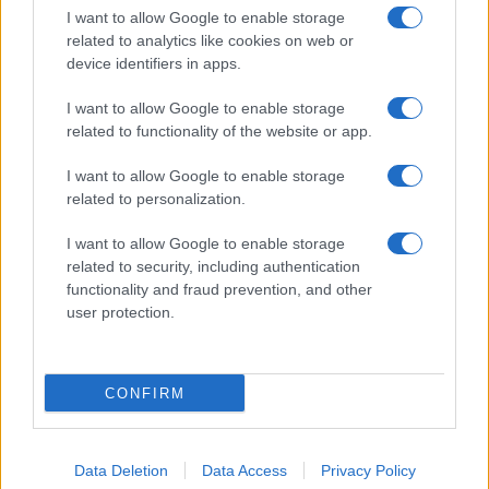
I want to allow Google to enable storage
related to analytics like cookies on web or
device identifiers in apps.
I want to allow Google to enable storage
related to functionality of the website or app.
I want to allow Google to enable storage
related to personalization.
I want to allow Google to enable storage
INFORMACIÓN LEGAL Y POLÍTICA DE PRIVACIDAD
related to security, including authentication
functionality and fraud prevention, and other
user protection.
QUIENES SOMOS
CONTACTO
CONFIRM
© 2026 Cádiz Directo.
Web editada y gestionada por Bamboleo Medial SL, Avda del Perú 12 11007
Data Deletion
Data Access
Privacy Policy
Cádiz (España). ISSN: 3020-7274. Teléfono: +34682076618.