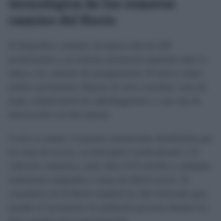
tecnológica de los romeros
camino del Rocío
El dispositivo sanitario incorpora más de 200
profesionales y un sistema asistencial repartido entre la
aldea y los caminos de peregrinación. El nuevo centro
médico permanente dispone de siete consultas, zona de
triaje, unidad móvil de radiodiagnóstico y una sala de
observación con diez plazas.
A esto se suman 13 puestos asistenciales distribuidos por
las rutas de acceso, un helicóptero medicalizado y 31
vehículos sanitarios, entre ellos UVI móviles y unidades
todoterreno adaptadas a zonas de difícil acceso. El
consultorio de El Rocío también ha sido reforzado para
atender el incremento de población previsto durante los