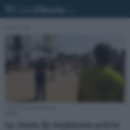
Portada
»
Cádiz
La Policía Nacional y el Plan Romero.
CÁDIZ
La Junta de Andalucía activa