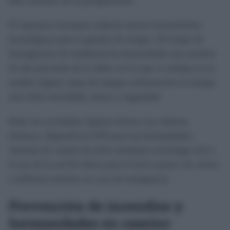
días centrales de la peregrinación.
El operativo incorpora además nuevas herramientas
tecnológicas para la gestión de riesgos. El Grupo de
Emergencias de Andalucía ha desarrollado una ortofoto
de alta precisión de la aldea con la que se trabaja en un
modelo digital capaz de integrar información en tiempo
real sobre movilidad, aforos y seguridad.
Entre las novedades figuran drones con cámaras
térmicas, dispositivos GPS para las hermandades,
sistemas de control de aforo mediante tecnología wifi y
el uso de la red ES-Alert para el envío masivo de avisos
a teléfonos móviles en caso de emergencia.
Prevención de incendios y
hermandades en camino