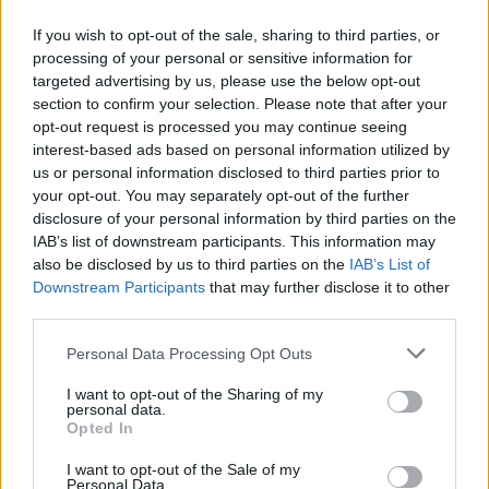
automáticos facilitados por la Agencia de Emergencias
If you wish to opt-out of the sale, sharing to third parties, or
de Andalucía, además de extintores distribuidos para
processing of your personal or sensitive information for
targeted advertising by us, please use the below opt-out
actuar de forma inmediata ante posibles conatos durante
section to confirm your selection. Please note that after your
la peregrinación.
opt-out request is processed you may continue seeing
interest-based ads based on personal information utilized by
us or personal information disclosed to third parties prior to
TEMAS:
Provincia de Cádiz
your opt-out. You may separately opt-out of the further
disclosure of your personal information by third parties on the
Más de Cádiz
IAB’s list of downstream participants. This information may
also be disclosed by us to third parties on the
IAB’s List of
Downstream Participants
that may further disclose it to other
third parties.
Please note that this website/app uses one or more Google
Personal Data Processing Opt Outs
services and may gather and store information including but
not limited to your visit or usage behaviour. You may click to
I want to opt-out of the Sharing of my
personal data.
grant or deny consent to Google and its third-party tags to
Opted In
use your data for below specified purposes in below Google
consent section.
I want to opt-out of the Sale of my
Personal Data.