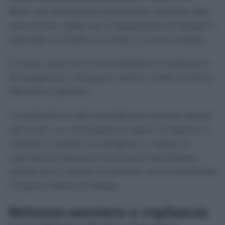
Rocío, una infraestructura permanente construida sobre
unos terrenos cedidos por el Ayuntamiento de Almonte y
financiada con fondos de la Junta y recursos europeos.
El centro cuenta con un área ampliada de coordinación
de emergencias y un espacio sanitario estable de más de
500 metros cuadrados.
La instalación ha sido concebida para funcionar durante
todo el año y no solo durante la romería. El objetivo es
centralizar la gestión de emergencias y mejorar la
capacidad de respuesta en un entorno especialmente
sensible por el volumen de personas y por su proximidad
al Espacio Natural de Doñana.
Refuerzo sanitario y vigilancia