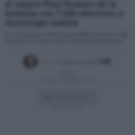
el mayor Plan Romero de la
historia con 7.000 efectivos y
tecnología inédita
La Junta activa el Plan Romero 2026 con más de 7.000
efectivos y un nuevo centro operativo permanente
Escrito por:
José Manuel García Bautista
18/05/2026
Actualizado:
18/05/2026 (12:23 PM)
Añadir Cádiz Directo en
Síguenos en Google