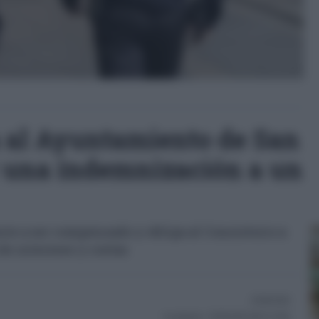
a al Ayuntamiento de San
 una indemnización a un
nte a ser compensado y obliga al Consistorio a
e intereses y costas
03/06/2026
Actualizado:
03/06/2026 (08:52 AM)