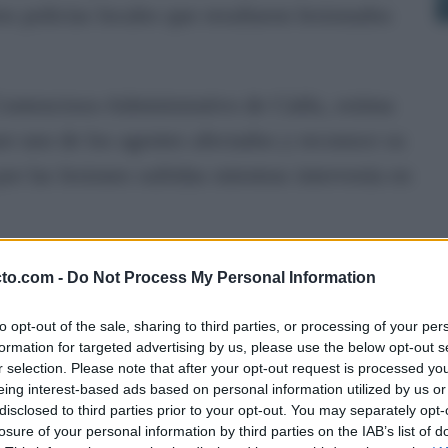
os policías locales que resultaron lesionados
 Contencioso-Administrativo de Cádiz, estima
or uno de los agentes afectados y reconoce su
or las lesiones sufridas mientras intervenía en
torio a abonar la cantidad reclamada por el
cto.com -
Do Not Process My Personal Information
 correspondientes y las costas del
to opt-out of the sale, sharing to third parties, or processing of your per
formation for targeted advertising by us, please use the below opt-out s
r selection. Please note that after your opt-out request is processed y
da de un total de seis procedimientos
eing interest-based ads based on personal information utilized by us or
disclosed to third parties prior to your opt-out. You may separately opt-
 Fernando tras la negativa municipal a atender
losure of your personal information by third parties on the IAB’s list of