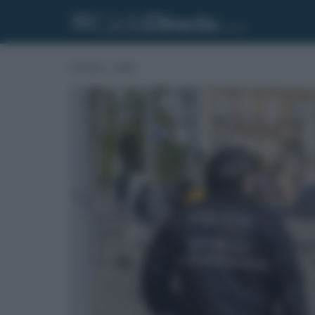
Portada
»
Cádiz