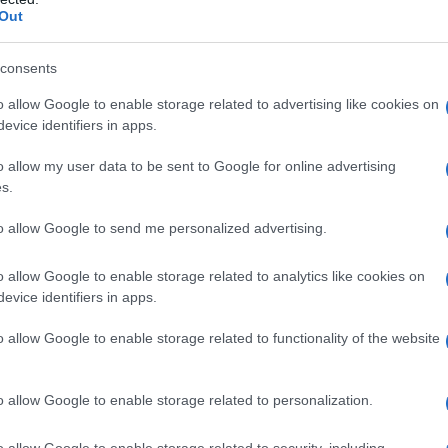
considera que el fallo supone un respaldo a las
Out
entes durante los últimos años.
consents
el juzgado respalda la
o allow Google to enable storage related to advertising like cookies on
evice identifiers in apps.
o allow my user data to be sent to Google for online advertising
ndante sufrió lesiones durante una actuación
s.
 funciones. Tras presentar la correspondiente
to allow Google to send me personalized advertising.
al, no obtuvo respuesta favorable, una situación
o allow Google to enable storage related to analytics like cookies on
ara solicitar el reconocimiento de sus derechos.
evice identifiers in apps.
n al agente y rechaza la posición mantenida por
o allow Google to enable storage related to functionality of the website
 del caso.
o allow Google to enable storage related to personalization.
ma que existían fundamentos jurídicos
o allow Google to enable storage related to security, including