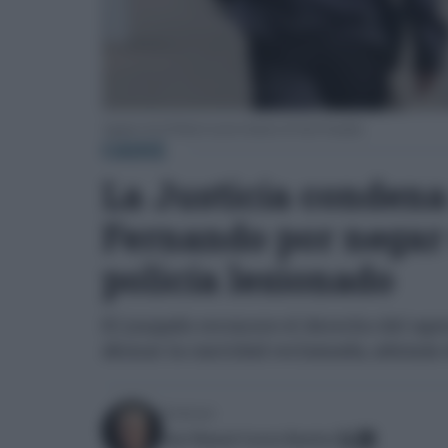
Agentes de la Policía Local en barrios de San Fernando.
CÁDIZ
La Justicia conden
Fernando por negar
policía lesionado
El juzgado reconoce el derecho del age
abonar la cantidad reclamada, además d
Escrito por:
José Manuel García Bautista