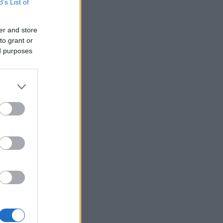
B’s List of
er and store
to grant or
ed purposes