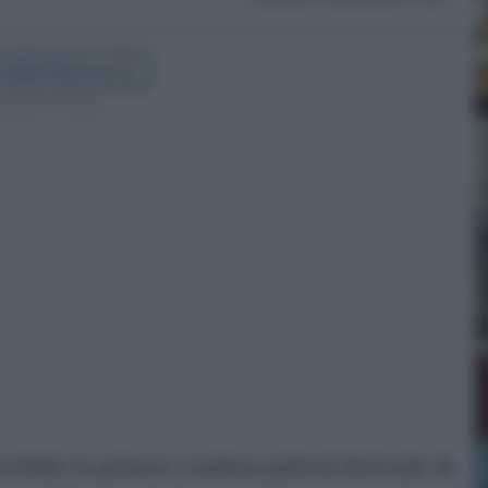
 Cádiz Directo en
guenos en Google
cibido la primera condena judicial derivada de