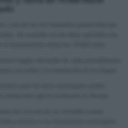
ando
te a una de las seis demandas promovidas por
rnando. De acuerdo con los datos aportados por
 al Ayuntamiento ronda los 70.000 euros.
tereses legales derivados de cada procedimiento,
astos asociados a la tramitación de los litigios.
onómico para las arcas municipales podría
a misma línea que la resolución ya dictada.
ituación con otra de sus reivindicaciones
jurídica efectiva a los funcionarios municipales