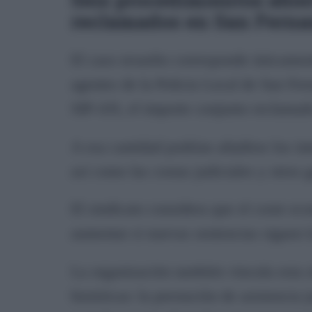
reclamados en San Fern
El caso resuelto corresponde únicamen
agentes de la Policía Local de San Fe
SIP-AN, el importe conjunto reclamado
A esa cantidad podrían añadirse los in
así como las costas judiciales y otros g
El sindicato considera que el coste ec
aumentar si nuevas sentencias siguen l
La organización también vincula esta s
históricas: la prestación de asistencia 