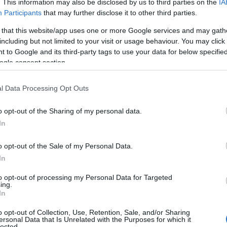
. This information may also be disclosed by us to third parties on the
IA
va.
Participants
that may further disclose it to other third parties.
 that this website/app uses one or more Google services and may gath
including but not limited to your visit or usage behaviour. You may click 
 to Google and its third-party tags to use your data for below specifi
ogle consent section.
la comparsa de Punta Umbría a las víctimas del
l Data Processing Opt Outs
o opt-out of the Sharing of my personal data.
In
s por el bloqueo de dos promociones de vivienda
o opt-out of the Sale of my Personal Data.
das con fondos europeos
In
to opt-out of processing my Personal Data for Targeted
ing.
In
l Sindicato Independiente de Policía de
o opt-out of Collection, Use, Retention, Sale, and/or Sharing
ersonal Data that Is Unrelated with the Purposes for which it
lected.