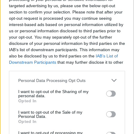
targeted advertising by us, please use the below opt-out
no es lo que dice la clasificación. Es lo que transmite el
section to confirm your selection. Please note that after your
Cádiz.
opt-out request is processed you may continue seeing
interest-based ads based on personal information utilized by
us or personal information disclosed to third parties prior to
TEMAS:
Cádiz CF
your opt-out. You may separately opt-out of the further
disclosure of your personal information by third parties on the
Más de Cádiz
IAB’s list of downstream participants. This information may
also be disclosed by us to third parties on the
IAB’s List of
Downstream Participants
that may further disclose it to other
third parties.
Please note that this website/app uses one or more Google
Personal Data Processing Opt Outs
services and may gather and store information including but
not limited to your visit or usage behaviour. You may click to
I want to opt-out of the Sharing of my
personal data.
grant or deny consent to Google and its third-party tags to
Opted In
use your data for below specified purposes in below Google
consent section.
I want to opt-out of the Sale of my
Personal Data.
Opted In
I want to opt-out of processing my