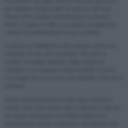
de sí mismo. Que sigue fuera del descenso (por poco),
que mantiene margen (cada vez menos) y que tiene
tiempo. Pero el equipo transmite justo lo contrario.
Sobre el césped, el Cádiz ya no parece un equipo que
controle los partidos,mucho menos su destino.
La derrota en Valladolid no hizo más que reforzar esa
sensación. No fue solo el resultado. Fue cómo se
produjo. Un equipo superado, frágil, incapaz de
sostenerse y sin respuesta cuando el partido se torció.
Una imagen que no es nueva, sino repetida. Y ahí está el
problema.
Porque matemáticamente el Cádiz sigue teniendo el
control. Tiene cinco puntos sobre el descenso a falta de
que juegue el Zaragoza en el último partido de la
jornada (podría quedar el descenso a dos puntos). Pero