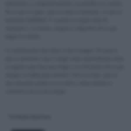
futbolística y competitivamente, ha perdido ese control.
No es que no gane, que no enlace resultados, es que no
transmite fiabilidad. Y cuando un equipo deja de
sostenerse a sí mismo, empieza a depender de lo que
hagan los demás.
La clasificación aún ofrece cierto margen. No parece
que la salvación vaya a exigir cifras especialmente altas,
ni siquiera que haya que llegar a los 50 puntos de lo que
siempre se habla para salvarse. Pero ese dato, que en
otra situación podría ser un alivio, ahora mismo se
convierte casi en una trampa.
Te Puede Interesar