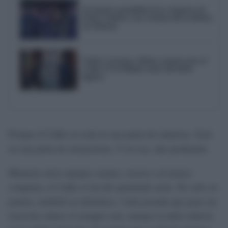
El emotivo pasodoble de la comparsa de
Punta Umbría a las víctimas del accidente
de Adamuz
Trofeo Carranza, último examen para el
Cádiz CF de Idiakez antes del inicio
liguero
Porque el Cádiz no está en una pelea de números. Está
en una pelea de sensaciones. Y en esa, sale perdiendo.
Mientras otros equipos suman, crecen o al menos
compiten, el Cádiz se ha ido quedando atrás. No solo en
puntos, también en dinámica. Cada jornada que pasa sin
reacción reduce el margen real, aunque la tabla todavía