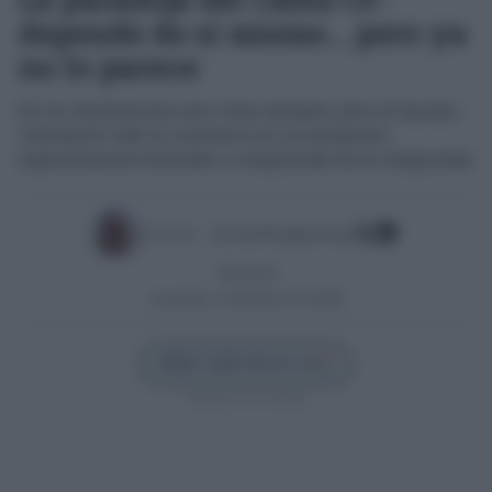
depende de sí mismo… pero ya
no lo parece
En la clasificación aún tiene margen, pero el equipo
transmite todo lo contrario en un momento
especialmente delicado y complicado de la temporada
Escrito por:
José Luis Porquicho Prada
02/04/2026
Actualizado:
02/04/2026 (11:50 AM)
Añadir Cádiz Directo en
Síguenos en Google