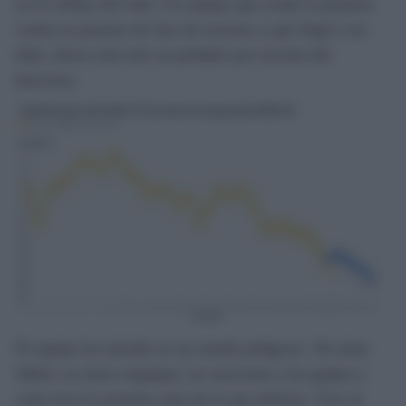
no lo refleje del todo. Un equipo que acabó la primera
vuelta en puestos de fase de ascenso y que llegó a ser
líder, ahora está solo un peldaño por encima del
descenso.
El equipo ha entrado en un estado peligroso. No tiene
fútbol, no tiene empaque, no reacciona a los golpes y
cada error le penaliza más de lo que debería. Vive al