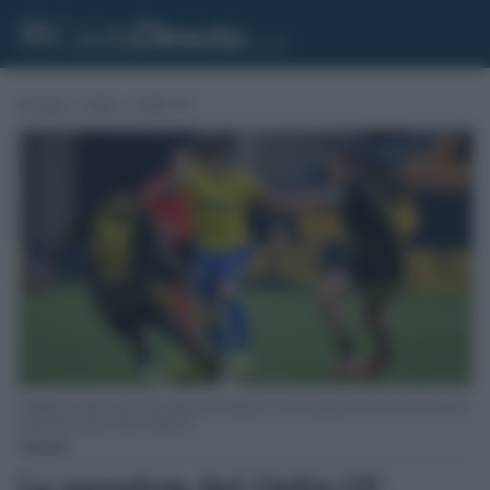
Portada
»
Cádiz
»
Cádiz CF
Antoñito Cordero, ante dos rivales del Zaragoza, el rival que parece más en forma en la
zona de descenso. Foto: Cádiz CF.
CÁDIZ
La paradoja del Cádiz CF: