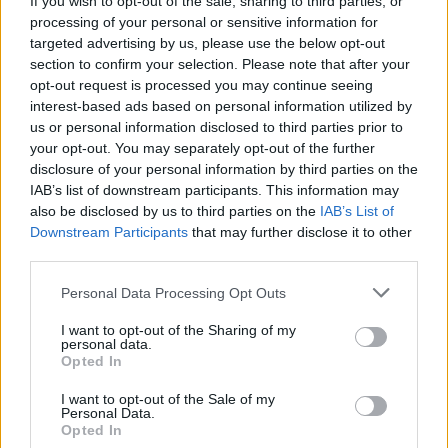
If you wish to opt-out of the sale, sharing to third parties, or
equipamiento habitual una vez finalice la aportación de
processing of your personal or sensitive information for
targeted advertising by us, please use the below opt-out
arena y queden concluidas las actuaciones previstas en
section to confirm your selection. Please note that after your
este enclave del litoral roteño.
opt-out request is processed you may continue seeing
interest-based ads based on personal information utilized by
us or personal information disclosed to third parties prior to
TEMAS:
Noticias de Rota
your opt-out. You may separately opt-out of the further
disclosure of your personal information by third parties on the
Más de Cádiz
IAB’s list of downstream participants. This information may
also be disclosed by us to third parties on the
IAB’s List of
Downstream Participants
that may further disclose it to other
third parties.
Please note that this website/app uses one or more Google
Personal Data Processing Opt Outs
services and may gather and store information including but
not limited to your visit or usage behaviour. You may click to
I want to opt-out of the Sharing of my
personal data.
grant or deny consent to Google and its third-party tags to
Opted In
use your data for below specified purposes in below Google
consent section.
I want to opt-out of the Sale of my
Personal Data.
Opted In