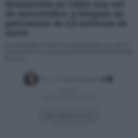
desmantela en Cádiz una red
de narcotráfico y bloquea un
patrimonio de 2,5 millones de
euros
Seis detenidos en Cádiz tras desmantelar una red de
narcotráfico con un patrimonio oculto de 2,5 millones
de euros
Escrito por:
José Manuel García Bautista
03/07/2026
Actualizado:
03/07/2026 (08:44 AM)
Añadir Cádiz Directo en
Síguenos en Google