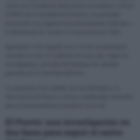
través de la Unidad de Delincuencia Económica y Fiscal
(UDEF) de la localidad de El Puerto, ha permitido
desarticular una organización presuntamente dedicada a
la distribución de cocaína en la provincia de Cádiz.
Igualmente se ha logrado sacar a la luz un patrimonio
valorado en unos 2,5 millones de euros que, según los
investigadores, procedía del blanqueo de capitales
generado por la actividad delictiva.
La operación se ha saldado con seis detenidos y la
intervención de bienes y activos considerados esenciales
para el funcionamiento económico de la red.
El Puerto: una investigación en
dos fases para seguir el rastro