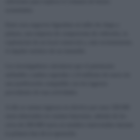
suficientes para explicar el volumen de bienes
acumulados.
Entre esos negocios figuraban un taller de chapa y
pintura, una empresa de compraventa de vehículos, la
explotación de un local comercial y, más recientemente,
el alquiler turístico de un inmueble.
Los investigadores calcularon que el patrimonio
atribuible a ambos superaba 1,14 millones de euros sin
una justificación compatible con los ingresos
procedentes de esas actividades.
A ello se suman ingresos en efectivo por unos 328.000
euros detectados en cuentas bancarias, además de los
cerca de 200.000 euros en metálico intervenidos durante
la primera fase de la operación.