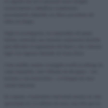
La segunda fase de la operación estuvo dirigida
exclusivamente a identificar el patrimonio
presuntamente adquirido con dinero procedente del
tráfico de drogas.
Según la investigación, los responsables del grupo
habrían construido una estructura empresarial diseñada
para dificultar el seguimiento del dinero y dar cobertura
legal a los ingresos obtenidos de forma ilícita.
Como medida cautelar, el juzgado acordó el embargo de
cuatro inmuebles, siete vehículos de alta gama —seis
turismos y una motocicleta— y el bloqueo de cinco
cuentas bancarias.
En conjunto, el patrimonio intervenido alcanza un valor
aproximado de 2,5 millones de euros, una cifra que los