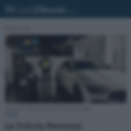
Portada
»
Cádiz
Algunos de los vehículos intervenidos en la operación policial.
CÁDIZ
La Policía Nacional