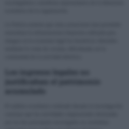
investigadores consideran representativa de la dimensión
económica de la organización.
La Policía sostiene que estas actuaciones han permitido
neutralizar la infraestructura financiera utilizada para
integrar en la economía legal los beneficios obtenidos
mediante la venta de cocaína, dificultando así la
continuidad de la actividad delictiva.
Los ingresos legales no
justificaban el patrimonio
acumulado
El análisis económico realizado durante la investigación
concluye que las actividades empresariales declaradas
por los dos principales investigados no resultaban