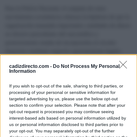
Para la Policía Nacional, el conjunto de estos
movimientos económicos refuerza la hipótesis de que la
organización manejaba importantes cantidades de dinero
en efectivo procedentes del narcotráfico y
posteriormente trataba de incorporarlas al circuito
financiero mediante negocios aparentemente legales.
La investigación continúa bajo dirección judicial y
cadizdirecto.com -
Do Not Process My Personal
Information
forma parte de la estrategia de las fuerzas de seguridad
para combatir no solo el tráfico de drogas, sino también
If you wish to opt-out of the sale, sharing to third parties, or
las estructuras económicas que permiten a las
processing of your personal or sensitive information for
targeted advertising by us, please use the below opt-out
organizaciones criminales ocultar y consolidar los
section to confirm your selection. Please note that after your
beneficios obtenidos mediante estas actividades ilícitas.
opt-out request is processed you may continue seeing
interest-based ads based on personal information utilized by
us or personal information disclosed to third parties prior to
TEMAS:
Puerto de Santa María
your opt-out. You may separately opt-out of the further