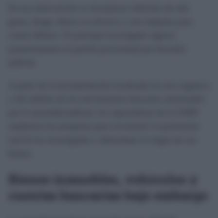
En esa intervención se incautaron vehículos de alta
gama, droga, dinero en efectivo y una máquina para
contar billetes. El principal investigado ingresó
posteriormente en prisión provisional por decisión
judicial.
A partir de la documentación localizada en esos registros
y del análisis de los movimientos bancarios autorizados
por la autoridad judicial, los especialistas de la UDEF
ampliaron las pesquisas para reconstruir el patrimonio
real de los investigados y determinar el origen de sus
bienes.
Bienes inmuebles, vehículos y
cuentas bancarias bajo embargo