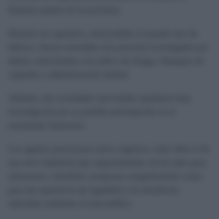
distintos puntos de la provincia.
Durante ese operativo, desarrollado el pasado mes de
febrero, fueron arrestadas seis personas investigadas por
delitos relacionados con tráfico de drogas, blanqueo de
capitales y administración desleal.
Además, dos sociedades mercantiles quedaron bajo
investigación por su posible participación en el
entramado financiero.
Los agentes practicaron nueve registros, entre ellos el de
una nave industrial que supuestamente servía tanto para
almacenar y distribuir sustancias estupefacientes como
para dar apariencia de legalidad a los beneficios
obtenidos mediante el narcotráfico.