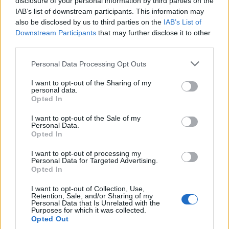
disclosure of your personal information by third parties on the
Más de Cádiz
IAB’s list of downstream participants. This information may
also be disclosed by us to third parties on the
IAB’s List of
Downstream Participants
that may further disclose it to other
third parties.
Please note that this website/app uses one or more Google
Personal Data Processing Opt Outs
services and may gather and store information including but
not limited to your visit or usage behaviour. You may click to
I want to opt-out of the Sharing of my
personal data.
grant or deny consent to Google and its third-party tags to
Opted In
use your data for below specified purposes in below Google
consent section.
I want to opt-out of the Sale of my
Personal Data.
Opted In
I want to opt-out of processing my
Personal Data for Targeted Advertising.
Opted In
I want to opt-out of Collection, Use,
Retention, Sale, and/or Sharing of my
Personal Data that Is Unrelated with the
Purposes for which it was collected.
Opted Out