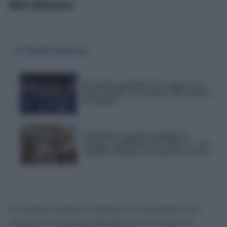
del dinero
Te Puede Interesar
El emotivo pasodoble de la comparsa de
Punta Umbría a las víctimas del accidente
de Adamuz
El laberinto contable de Delphi: el
'milagro' inmobiliario del Cádiz C.F. con
tasaciones oficiales a la mitad de su venta
La actuación policial comenzó con una primera fase
centrada en la presunta distribución de cocaína en