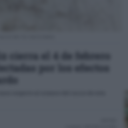
vincia de Cádiz. Foto: Junta de Andalucía.
z cierra el 4 de febrero
ectadas por los efectos
ardo
iones respecto al número del inicio de esta
04/02/2026
Actualizado:
04/02/2026 (21:03 PM)