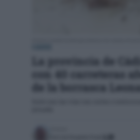
la borrasca Leonardo ha tenido gran incluencia en las carreteras de la pro
CÁDIZ
La provincia de Cádi
con 40 carreteras af
de la borrasca Leon
Siete son las vías con cortes o restricc
jornada
Escrito por:
José Luis Porquicho Prada