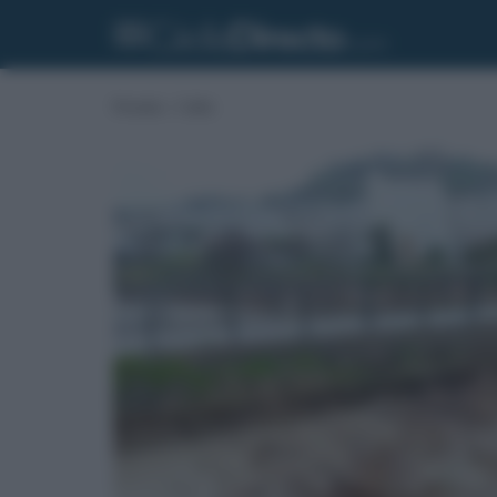
Portada
»
Cádiz