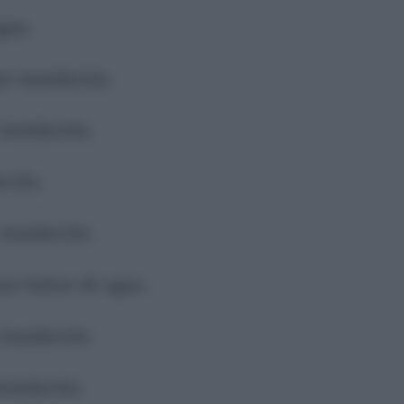
agua.
por inundación.
 inundación.
ación.
 inundación.
por balsas de agua.
 inundación.
inundación.