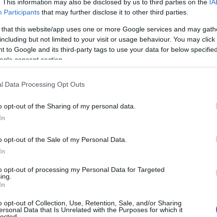
. This information may also be disclosed by us to third parties on the
IA
Participants
that may further disclose it to other third parties.
a provincia de Cádiz
 that this website/app uses one or more Google services and may gath
including but not limited to your visit or usage behaviour. You may click 
 to Google and its third-party tags to use your data for below specifi
ogle consent section.
l Data Processing Opt Outs
la comparsa de Punta Umbría a las víctimas del
o opt-out of the Sharing of my personal data.
In
o opt-out of the Sale of my Personal Data.
García que reactive el mantenimiento de los barrios
In
e los vecinos
to opt-out of processing my Personal Data for Targeted
ing.
In
o opt-out of Collection, Use, Retention, Sale, and/or Sharing
ersonal Data that Is Unrelated with the Purposes for which it
lected.