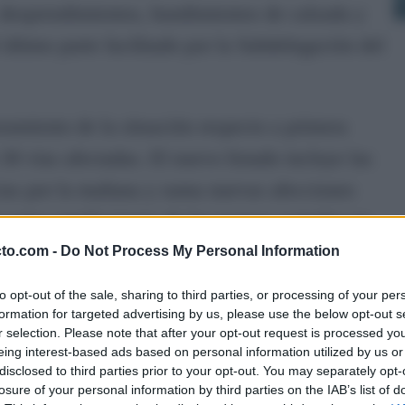
, desprendimientos, hundimientos de calzada y
último parte facilitado por la Subdelegación del
oramiento de la situación respecto a primera
30 vías afectadas. El nuevo listado incluye las
cias por la mañana y suma nuevas afecciones
así como ampliaciones de los tramos cortados en
cto.com -
Do Not Process My Personal Information
to opt-out of the sale, sharing to third parties, or processing of your per
lmente en la Sierra de Cádiz, la Campiña de
formation for targeted advertising by us, please use the below opt-out s
ue han seguido recibiendo lluvias persistentes
r selection. Please note that after your opt-out request is processed y
eing interest-based ads based on personal information utilized by us or
os muy saturados tras varios episodios
disclosed to third parties prior to your opt-out. You may separately opt-
losure of your personal information by third parties on the IAB’s list of