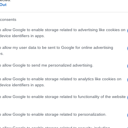
Out
dencias en vía de servicio en el pk 1, en ramales
consents
o allow Google to enable storage related to advertising like cookies on
evice identifiers in apps.
el término municipal de Vejer. Cortada por
o allow my user data to be sent to Google for online advertising
nativos.
s.
to allow Google to send me personalized advertising.
amos cortados por caída de muro,
 desprendimientos.
o allow Google to enable storage related to analytics like cookies on
evice identifiers in apps.
 Corte total por hundimiento.
o allow Google to enable storage related to functionality of the website
pk 0 al 8,500. Cortada por deslizamiento de
o allow Google to enable storage related to personalization.
o allow Google to enable storage related to security, including