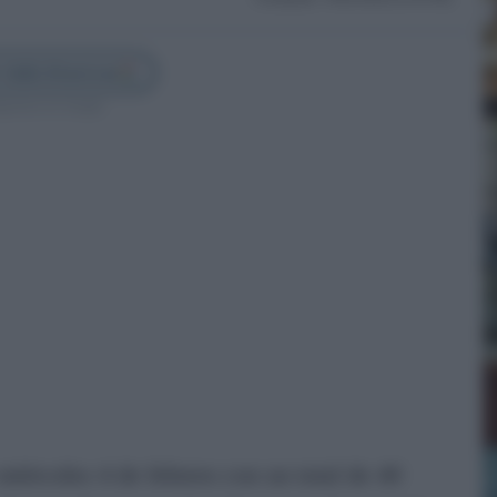
 Cádiz Directo en
guenos en Google
miércoles 4 de febrero con un total de 40