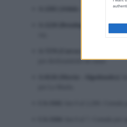
authenti
A-2202 (Jédula - Junta de los Río
A-2228 (Benalup - Alcalá de los 
vía.
A-7276 (Cuevas del Becerro - Alc
por deslizamiento de talud.
A-8126 (Morón - Algodonales)
: k
por La Muela.
CA-3102
: km 0 al 2,200. Cortada 
CA-3104
: km 0 al 7. Cortada por 