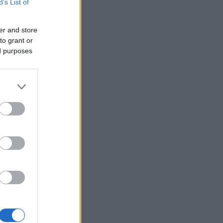
B’s List of
er and store
to grant or
ed purposes