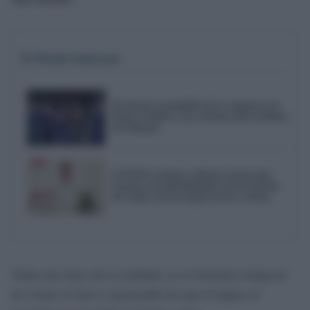
Te Puede Interesar
El emotivo pasodoble de la comparsa de
Punta Umbría a las víctimas del accidente
de Adamuz
El PSOE reclama a Bruno García que
reactive el mantenimiento de los barrios
de Cádiz tras las quejas de los vecinos
Nada más lejos de la realidad, es el fortísimo temporal
de viento el único responsable de que la figura se