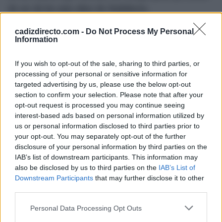
de ser de los más altos de Andalucía.
No hay que esperar mucho para volverlo a ver allí. Un
cadizdirecto.com -
Do Not Process My Personal
Information
año y dos días después de aquel susto, el Ave Fénix
renace de sus cenizas y vuelve al edificio en una
If you wish to opt-out of the sale, sharing to third parties, or
aparatosa y dificultosa instalación a causa de su gran
processing of your personal or sensitive information for
targeted advertising by us, please use the below opt-out
tamaño. Y ahí sigue, divisando nuevos temporales, de
section to confirm your selection. Please note that after your
viento y de agua y disfrutando seguro de la magnífica
opt-out request is processed you may continue seeing
estampa que de nuestra ciudad le regala su privilegiada
interest-based ads based on personal information utilized by
us or personal information disclosed to third parties prior to
situación.
your opt-out. You may separately opt-out of the further
disclosure of your personal information by third parties on the
Más de Cádiz
IAB’s list of downstream participants. This information may
also be disclosed by us to third parties on the
IAB’s List of
Downstream Participants
that may further disclose it to other
third parties.
Please note that this website/app uses one or more Google
Personal Data Processing Opt Outs
services and may gather and store information including but