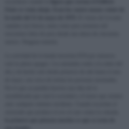
escucharse cuando la
figura que corona el Edificio
Fénix se venía abajo. Eran las cuatro menos veinte de
la tarde del 11 de mayo de 1979.
El viento de Levante
soplaba con fuerza, tanta como para arrastrar mil
trescientos kilos de peso desde una altura de cincuenta
metros. Ninguna tontería.
La actividad de la banda terrorista ETA por entonces
está en pleno apogeo. Los atentados están a la orden del
día y de hecho solo desde primeros de año hasta el mes
de mayo, son cerca de treinta las personas asesinadas.
Por lo que ya pueden hacerse una idea de lo
sensibilizada que está la sociedad y el temor que sienten
ante cualquier mínimo incidente. Cuando escuchan el
estruendo que produce el ave al caer contra la calzada,
lo primero que piensan muchos es que se trata de
una bomba.