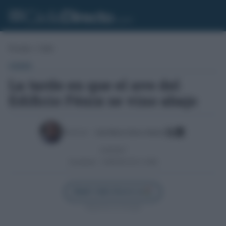
Portada
»
Cádiz
CÁDIZ
La tarde en que el ave del
Edificio Fénix se vino abajo
Escrito por:
Jesús María Lebrero Infante
11/05/2017
Actualizado:
15/06/2025 (01:11 AM)
Añadir Cádiz Directo en
Síguenos en Google