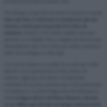
precipite provocando el enorme susto.
Sin embargo, lo que más nos llama la atención es que
lo
único que hace es destrozar la marquesina que por
entonces existía para la parada de la línea de
autobuses
. Incluso el 141 donde viajaban unas doce
personas, se ve dañado. Pero a ninguna de ellas les pasa
absolutamente nada. Si es cierto que existen, podríamos
hablar de un milagro en toda regla.
A los pocos minutos y en medio de un más que visible
alboroto con la aparición de un buen número de
curiosos, algún que otro llanto y el impactante
testimonio de las pocas personas que lo han presenciado,
los bomberos y la policía llegan hasta allí dispuestos a
retirar
la figura del ave del Banco Banesto colocado
en un edificio que durante un tiempo pudo presumir