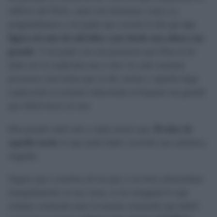
edificio del Fénix, tanto mis hermanos como yo,
preguntábamos a mi padre que ocurrió el día que
esa
figura de más de mil kilos cayó desde una altura tan
grande
. Y mi padre con esa paciencia que Dios le ha
dado nos lo explicaba una y otra vez ante nuestras
picaronas risas hasta que se dio cuenta y aquella larga
explicación la terminó reduciendo al boquete tan grande
que debió hacer al caer.
Han pasado nada más y nada menos que
38 años de
aquella tarde
en que pudo haber ocurrido una auténtica
tragedia.
Seguro que a muchos de los que a esa hora almorzaban
tranquilamente en sus casas, se les atragantó lo que
estaban comiendo ante el enorme estruendo que debió