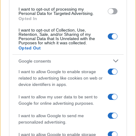
SÁBADO 17 DE ENERO
I want to opt-out of processing my
Personal Data for Targeted Advertising.
Chirigota
Ojú qué pereza,
de Dos Hermanas
Opted In
(Sevilla).
I want to opt-out of Collection, Use,
Retention, Sale, and/or Sharing of my
Personal Data that Is Unrelated with the
Comparsa
Las Marmotas
, Barbate. En 2025 Una
Purposes for which it was collected.
Opted Out
comparsa con clase
Google consents
Cuarteto
Si tu me dices ven lo dejo todo o n
o, de
I want to allow Google to enable storage
Cádiz.
related to advertising like cookies on web or
device identifiers in apps.
Chirigota
Los doce hijos de Juan
, de Cádiz.
I want to allow my user data to be sent to
Google for online advertising purposes.
Cuarteto:
Las tatatatatataranietas del colorín
I want to allow Google to send me
colorado
, de Cádiz.
personalized advertising.
Comparsa
Los comecocos
, de Barbate.
I want to allow Google to enable storage