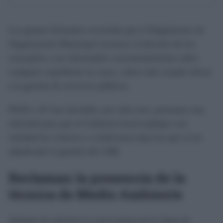
Los grupos firmantes recuerdan que el Reglamento de
Organización Municipal reconoce el derecho de los
concejales a ser informados convenientemente sobre
cualquier expediente en curso, sobre todo cuando afecta
a la gestión de servicios públicos.
PSOE e IU han decidido, por todo esto, presentar esta
solicitud para que el Gobierno local explique con
claridad los criterios y condiciones bajo los que se ha
adjudicado la gestión del CRR.
Reclaman la presencia de la
técnica de Medio Ambiente
Además de solicitar la convocatoria de la Junta de