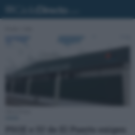
Portada
»
Cádiz
CRR de El Puerto.
CÁDIZ
PSOE e IU de El Puerto exigen