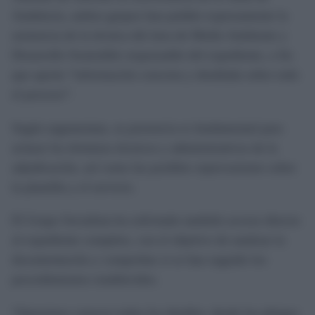
Andalucía, ambos grupos han pedido expresamente la
asistencia de la técnica del área de Medio Ambiente y
Desarrollo Sostenible responsable del expediente, a fin
que aporte “información concreta y detallada sobre todo
el proceso”.
Según argumentan, su presencia es fundamental para
aclarar los términos técnicos y administrativos de la
adjudicación, así como las posibles repercusiones sobre
la plantilla y el servicio.
El Grupo Socialista ha solicitado también acceso directo
al expediente completo, con el objetivo de analizar la
documentación y comprobar si se han seguido los
procedimientos establecidos.
“Queremos conocer todos los detalles: desde los pliegos