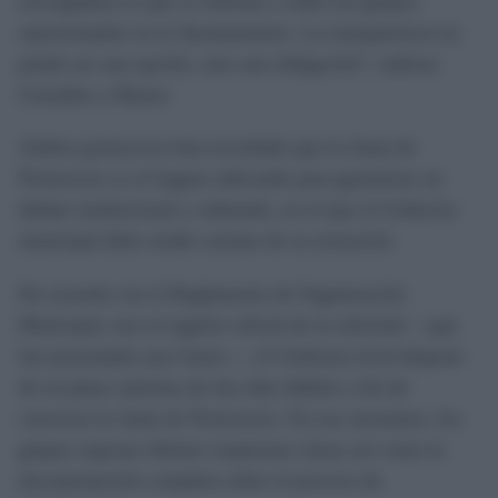
envergadura es que se informe a todos los grupos
representados en el Ayuntamiento. La transparencia no
puede ser una opción, sino una obligación”, indican
González y Bueno.
Ambos portavoces han recordado que la Junta de
Portavoces es el órgano adecuado para garantizar un
debate institucional y ordenado, en el que el Gobierno
municipal debe rendir cuentas de su actuación.
De acuerdo con el Reglamento de Organización
Municipal, tras el registro oficial de la solicitud —que
fue presentado ayer lunes—, el Gobierno local dispone
de un plazo máximo de dos días hábiles a fin de
convocar la Junta de Portavoces. En ese encuentro, los
grupos esperan obtener respuestas claras así como la
documentación completa sobre el proceso de