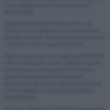
reciente adjudicación del Centro de Recepción y
Reciclaje (CRR).
Ambas formaciones afirman que el proceso se ha
llevado a cabo sin transparencia ni participación de la
oposición, generando “una evidente falta de información
y confianza” en torno a la gestión municipal.
Según explican los portavoces Ángel González (PSOE)
y José Luis Bueno (IU), durante las distintas fases del
procedimiento no se ha convocado a los diferentes
grupos de la oposición ni se les ha facilitado
documentación alguna, pese a tratarse de un asunto de
relevancia pública y con implicaciones laborales y
medioambientales.
Al respecto señalaron que “ha habido una gran opacidad