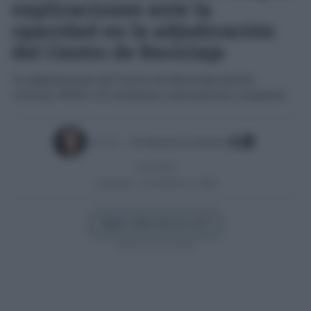
explicaciones ante la
opacidad en la adjudicación
del Centro de Reciclaje
La adjudicación del Centro de Reciclaje desata
críticas: PSOE e IU reclaman información completa
Escrito por:
José Manuel García Bautista
04/11/2025
Actualizado:
27/01/2026 (21:13 PM)
Añadir Cádiz Directo en
Síguenos en Google