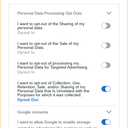
third parties.
Please note that this website/app uses one or more Google
Personal Data Processing Opt Outs
services and may gather and store information including but
not limited to your visit or usage behaviour. You may click to
I want to opt-out of the Sharing of my
personal data.
grant or deny consent to Google and its third-party tags to
Opted In
use your data for below specified purposes in below Google
consent section.
I want to opt-out of the Sale of my
Personal Data.
Opted In
I want to opt-out of processing my
Personal Data for Targeted Advertising.
Opted In
I want to opt-out of Collection, Use,
Retention, Sale, and/or Sharing of my
Personal Data that Is Unrelated with the
Purposes for which it was collected.
Opted Out
Google consents
I want to allow Google to enable storage