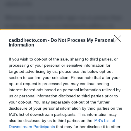
adjudicación.
Mientras tanto, la oposición sigue con su postura firme
en defensa del acceso a la información pública y la
participación en los asuntos municipales.
cadizdirecto.com -
Do Not Process My Personal
Information
“La transparencia y el control político son pilares
fundamentales de la democracia local. No se puede
If you wish to opt-out of the sale, sharing to third parties, or
excluir a los representantes de la ciudadanía de
processing of your personal or sensitive information for
targeted advertising by us, please use the below opt-out
decisiones que afectan directamente al funcionamiento
section to confirm your selection. Please note that after your
de un servicio esencial”, finalizan ambos portavoces.
opt-out request is processed you may continue seeing
interest-based ads based on personal information utilized by
us or personal information disclosed to third parties prior to
TEMAS:
Puerto de la Bahía de Cádiz
your opt-out. You may separately opt-out of the further
disclosure of your personal information by third parties on the
Más de Cádiz
IAB’s list of downstream participants. This information may
also be disclosed by us to third parties on the
IAB’s List of
Downstream Participants
that may further disclose it to other