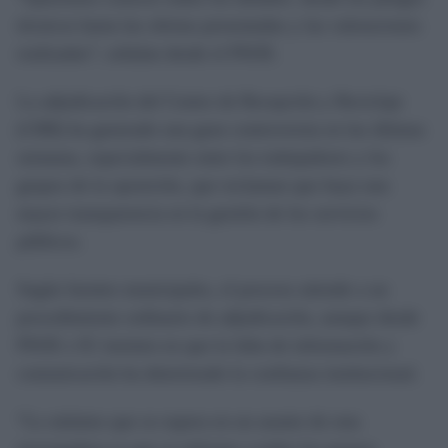
técnicos hasta las ofertas presentadas y las valoraciones
realizadas”, señalan desde el PSOE.
La adjudicación del Centro de Recepción y Reciclaje
(CRR) ha generado una gran controversia en las últimas
semanas, especialmente entre los trabajadores y los
grupos de la oposición, que reclaman que haya una
mayor transparencia en la gestión de los servicios
públicos.
Según fuentes municipales, el proceso atiende a un
procedimiento ordinario de adjudicación, aunque desde
PSOE e IU insisten en que la falta de información y
comunicación ha deteriorado la confianza institucional.
“Lo mínimo que se espera en un asunto de esta