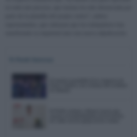
en todo este proceso, que incluso ha sido denunciada por
parte de la plantilla del propio centro”, ambos
representantes, que subrayan que los trabajadores han
manifestado su inquietud ante esta nueva adjudicación.
Te Puede Interesar
El emotivo pasodoble de la comparsa de
Punta Umbría a las víctimas del accidente
de Adamuz
El PSOE reclama a Bruno García que
reactive el mantenimiento de los barrios
de Cádiz tras las quejas de los vecinos