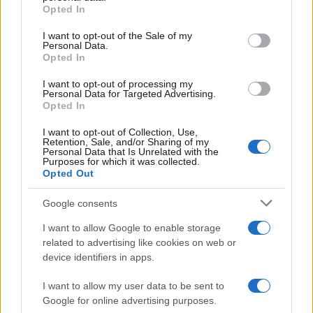
grant or deny consent to Google and its third-party tags to
Opted In
use your data for below specified purposes in below Google
consent section.
I want to opt-out of the Sale of my
Personal Data.
Opted In
I want to opt-out of processing my
Personal Data for Targeted Advertising.
Opted In
I want to opt-out of Collection, Use,
Retention, Sale, and/or Sharing of my
Personal Data that Is Unrelated with the
Purposes for which it was collected.
Opted Out
Google consents
I want to allow Google to enable storage
related to advertising like cookies on web or
device identifiers in apps.
I want to allow my user data to be sent to
Google for online advertising purposes.