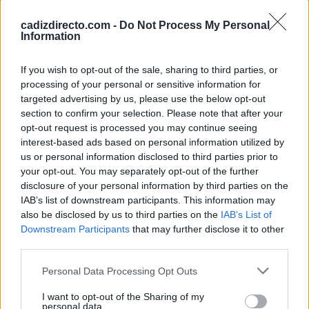
Nuevo Mirandilla, y apenas dos semanas de que el
cadizdirecto.com -
Do Not Process My Personal
alcalde, Bruno García, recuperara el nombre de Teatro
Information
Pemán para el teatro del parque Genovés.
If you wish to opt-out of the sale, sharing to third parties, or
Con estos movimientos, el debate sobre la aplicación de
processing of your personal or sensitive information for
targeted advertising by us, please use the below opt-out
la Ley de Memoria Democrática en Cádiz entra en una
section to confirm your selection. Please note that after your
nueva fase que, previsiblemente, seguirá generando
opt-out request is processed you may continue seeing
reacciones políticas y sociales durante las próximas
interest-based ads based on personal information utilized by
us or personal information disclosed to third parties prior to
semanas.
your opt-out. You may separately opt-out of the further
disclosure of your personal information by third parties on the
Más de Cádiz
IAB’s list of downstream participants. This information may
also be disclosed by us to third parties on the
IAB’s List of
Downstream Participants
that may further disclose it to other
third parties.
Please note that this website/app uses one or more Google
Personal Data Processing Opt Outs
services and may gather and store information including but
not limited to your visit or usage behaviour. You may click to
I want to opt-out of the Sharing of my
personal data.