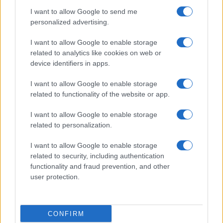
I want to allow Google to send me
personalized advertising.
I want to allow Google to enable storage
related to analytics like cookies on web or
device identifiers in apps.
I want to allow Google to enable storage
related to functionality of the website or app.
I want to allow Google to enable storage
related to personalization.
I want to allow Google to enable storage
INFORMACIÓN LEGAL Y POLÍTICA DE PRIVACIDAD
related to security, including authentication
functionality and fraud prevention, and other
user protection.
QUIENES SOMOS
CONTACTO
CONFIRM