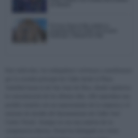
de Adamuz
El Gran Teatro Falla cambia su
programación de otoño con un gran
homenaje a Manuel de Falla
Este miércoles, los trabajadores volvieron a manifestarse
por la avenida principal de Cádiz desde la Plaza
Asdrúbal hasta la de San Juan de Dios, donde repitieron
la concentración de los últimos días. Allí esperaban una
posible reunión con un representante de la empresa y el
teniente de alcalde del Ayuntamiento de Cádiz José
Carlos Teruel. Aunque no sea una materia de su
competencia directa, Teruel ha dialogado en varias