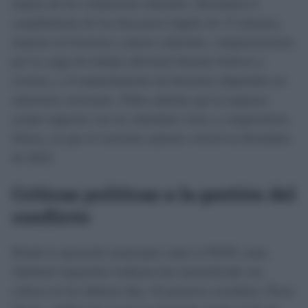
mejora de las condiciones laborales. Reclaman el
cumplimiento de los descansos legales de 15 minutos,
mejoras en licencias y pluses salariales, compensaciones
por la carga de trabajo adicional durante festivos y
eventos, y el mantenimiento de derechos adquiridos en
anteriores convenios. Piden además que la empresa
acepte negociar con un calendario claro y compromisos
firmes, ya que el convenio anterior venció en diciembre
de 2024.
Críticas políticas a la gestión del
conflicto
Desde la oposición municipal, tanto el PSOE como
Adelante Izquierda Gaditana han intensificado sus
críticas en los últimos días. El portavoz socialista, Óscar