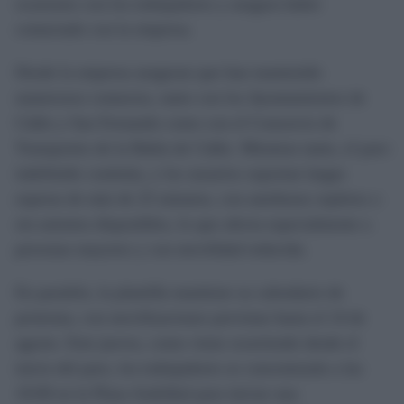
ocasiones con los trabajadores y asegura haber
contactado con la empresa.
Desde la empresa aseguran que han mantenido
numerosos contactos, tanto con los Ayuntamientos de
Cádiz y San Fernando como con el Consorcio de
Transportes de la Bahía de Cádiz. Mientras tanto, el paro
indefinido continúa, y los usuarios soportan largas
esperas de más de 25 minutos, con autobuses repletos o
sin asientos disponibles, lo que afecta especialmente a
personas mayores y con movilidad reducida.
En paralelo, la plantilla mantiene su calendario de
protestas, con movilizaciones previstas hasta el 14 de
agosto. Este jueves, como viene ocurriendo desde el
inicio del paro, los trabajadores se concentrarán a las
10:00 en la Plaza Asdrúbal para iniciar una