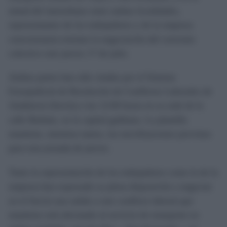
mitad del interurbano entre ambas localidades,
representantes de los trabajadores y de la empresa
concesionaria retomar la negociación del convenio
colectivo este jueves 17 de julio.
Ambas partes han sido citadas por el Sistema
Extrajudicial de Resolución de Conflictos Laborales de
Andalucía (Sercla) a las 12:00 horas en su sede de la
calle Barbate, en la capital gaditana. La plantilla
mantiene, mientras tantos, las movilizaciones previstas
para esta jornada de jueves.
Tanto la representación de los trabajadores como la de la
empresa han expresado su plena disposición a negociar
en el Sercla una salida a este conflicto laboral que
mantiene está afectando al servicio de transporte en