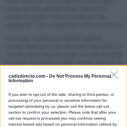
Torres, calificó de “caos” la situación vivida el fin de
semana con colas, autobuses llenos y horarios sin
adaptar a los eventos. Criticó al alcalde por “estar
desaparecido” y por no mediar para resolver el conflicto.
Por su parte, el portavoz de Adelante Izquierda
Gaditana, David de la Cruz, denunció la “pasividad” y la
“falta de empatía” tanto del alcalde como del concejal de
Movilidad, José Manuel Verdulla. También reprochó a la
Junta de Andalucía haber establecido unos servicios
cadizdirecto.com -
Do Not Process My Personal
mínimos que considera “boicot al derecho a huelga”.
Information
Ambas formaciones coinciden en señalar la ausencia de
If you wish to opt-out of the sale, sharing to third parties, or
liderazgo institucional y exigen al equipo de Gobierno
processing of your personal or sensitive information for
targeted advertising by us, please use the below opt-out
una implicación activa que ayude a retomar el diálogo
section to confirm your selection. Please note that after your
entre las partes enfrentadas.
opt-out request is processed you may continue seeing
interest-based ads based on personal information utilized by