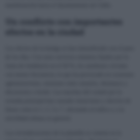
manifestación hacia el Ayuntamiento de Cádiz.
Un conflicto con importantes
efectos en la ciudad
Los efectos de la huelga se han intensificado con el paso
de los días. Con unos servicios mínimos fijados por la
Junta de Andalucía en el 50 %, los autobuses circulan
con menor frecuencia, lo que ha provocado en ocasiones
aglomeraciones, tensiones entre usuarios, desmayos y
discusiones a bordo. Las marchas del comité por la
avenida principal han causado retenciones y desvíos de
líneas como la 1, 2, 3 y 7, afectando al tráfico y a la
movilidad urbana en general.
Las reivindicaciones de la plantilla se centran en la