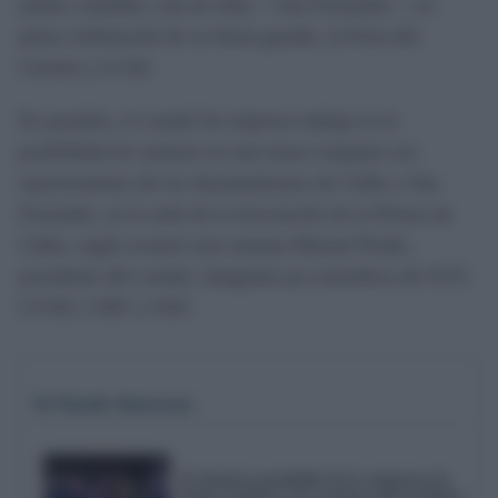
ambas ciudades, una de ellas —San Fernando— en
plena celebración de su fiesta grande, la Feria del
Carmen y la Sal.
En paralelo, el comité de empresa trabaja en la
posibilidad de sentarse en una mesa conjunta con
representantes de los Ayuntamientos de Cádiz y San
Fernando, en la sede de la Asociación de la Prensa de
Cádiz, según avanzó esta semana Manuel Prado,
presidente del comité, integrado por miembros de UGT,
CCOO, CSIF y USO.
Te Puede Interesar
El emotivo pasodoble de la comparsa de
Punta Umbría a las víctimas del accidente