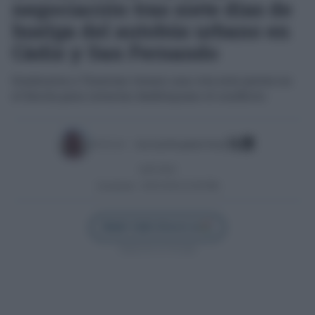
negociación tras siete días de
huelga del autobús urbano en
Cádiz y San Fernando
Sindicatos y Tranvias tienen una cita este jueves en
el Sercla para intentar desbloquear el conflicto
Escrito por:
José Luis Porquicho Prada
16/07/2025
Actualizado:
26/01/2026 (22:00 PM)
Añadir Cádiz Directo en
Síguenos en Google