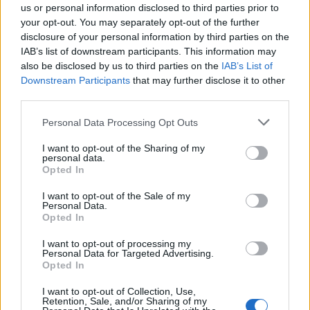
us or personal information disclosed to third parties prior to
TEMAS:
CSIF Cádiz
your opt-out. You may separately opt-out of the further
disclosure of your personal information by third parties on the
Más de Cádiz
IAB’s list of downstream participants. This information may
also be disclosed by us to third parties on the
IAB’s List of
Downstream Participants
that may further disclose it to other
third parties.
Please note that this website/app uses one or more Google
Personal Data Processing Opt Outs
services and may gather and store information including but
not limited to your visit or usage behaviour. You may click to
I want to opt-out of the Sharing of my
personal data.
grant or deny consent to Google and its third-party tags to
Opted In
use your data for below specified purposes in below Google
consent section.
I want to opt-out of the Sale of my
Personal Data.
Opted In
I want to opt-out of processing my
Personal Data for Targeted Advertising.
Opted In
I want to opt-out of Collection, Use,
Retention, Sale, and/or Sharing of my