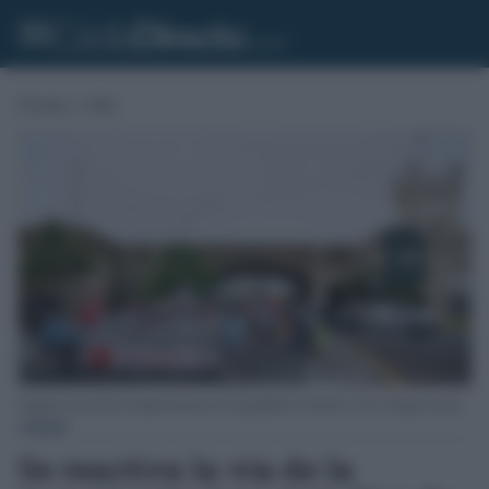
Portada
»
Cádiz
Imagen de una de las manifestaciones de la plantilla de Tranvías. Foto: Eulogio García.
CÁDIZ
Se reactiva la vía de la